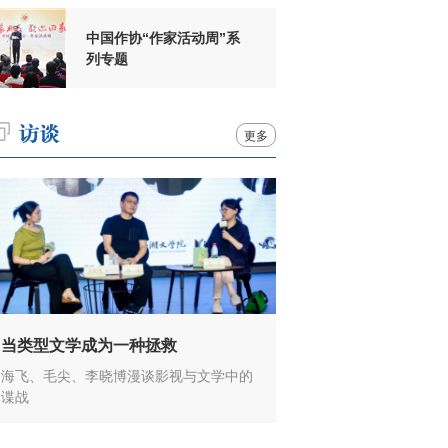
中国作协“作家活动周”系
列专题
更多
当类型文学成为一种拯救
海飞、毛尖、李晓博漫谈影视与文学中的
谍战