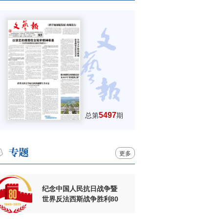
5497
总第
期
更多
纪念中国人民抗日战争暨
世界反法西斯战争胜利80
周年