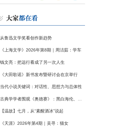
从鲁迅文学奖看创作新趋势
《上海文学》2026年第8期｜周洁茹：学车
钱文亮：把远行看成了另一次人生
《大田歌谣》新书发布暨研讨会在京举行
当代小说关键词：对话性、思想力与总体性
古典学学者围观《奥德赛》：黑白海伦、佩涅罗佩的别针与神秘入侵者
【温故】七月，从“素醒酒冰”说起
《天涯》2026年第4期｜吴寻：猫女