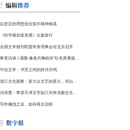
以坚定的理想信念筑牢精神根基
《科学规划促发展》出版发行
全国文学报刊联盟常务理事会在北京召开
鲁奖访谈 | 蒲隆:像老兵胸前挂"红色英勇勋章"
中拉文学：书页之间的跨洋共鸣
浙江文化观察：新大众文艺的星火，何以燎原？
访张楚：希望天津文学如江河奔流般生生不息
写作搁浅之后，如何再次启程