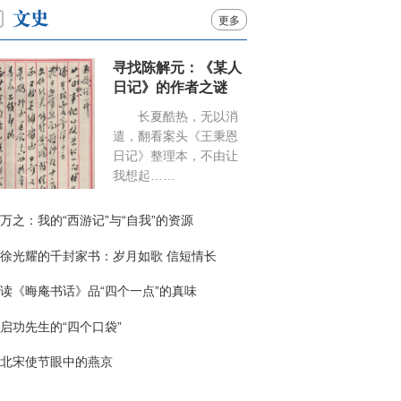
更多
寻找陈解元：《某人
日记》的作者之谜
长夏酷热，无以消
遣，翻看案头《王秉恩
日记》整理本，不由让
我想起……
万之：我的“西游记”与“自我”的资源
徐光耀的千封家书：岁月如歌 信短情长
读《晦庵书话》品“四个一点”的真味
启功先生的“四个口袋”
北宋使节眼中的燕京