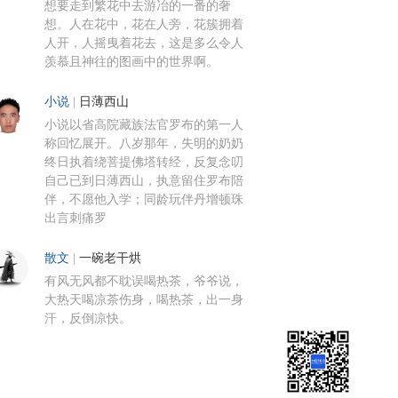
想要走到繁花中去游冶的一番的奢
想。人在花中，花在人旁，花簇拥着
人开，人摇曳着花去，这是多么令人
羡慕且神往的图画中的世界啊。
小说
|
日薄西山
小说以省高院藏族法官罗布的第一人
称回忆展开。八岁那年，失明的奶奶
终日执着绕菩提佛塔转经，反复念叨
自己已到日薄西山，执意留住罗布陪
伴，不愿他入学；同龄玩伴丹增顿珠
出言刺痛罗
散文
|
一碗老干烘
有风无风都不耽误喝热茶，爷爷说，
大热天喝凉茶伤身，喝热茶，出一身
汗，反倒凉快。