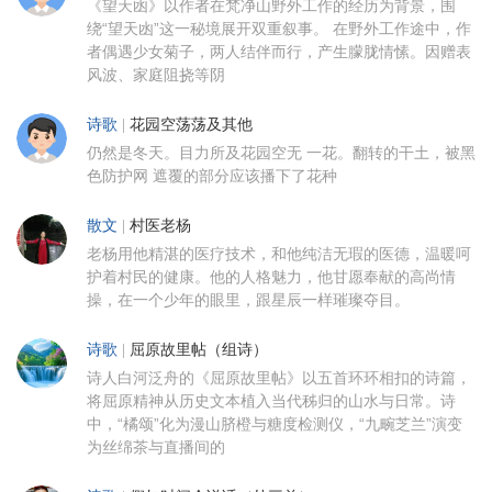
《望天凼》以作者在梵净山野外工作的经历为背景，围
绕“望天凼”这一秘境展开双重叙事。 在野外工作途中，作
者偶遇少女菊子，两人结伴而行，产生朦胧情愫。因赠表
风波、家庭阻挠等阴
诗歌
|
花园空荡荡及其他
仍然是冬天。目力所及花园空无 一花。翻转的干土，被黑
色防护网 遮覆的部分应该播下了花种
散文
|
村医老杨
老杨用他精湛的医疗技术，和他纯洁无瑕的医德，温暖呵
护着村民的健康。他的人格魅力，他甘愿奉献的高尚情
操，在一个少年的眼里，跟星辰一样璀璨夺目。
诗歌
|
屈原故里帖（组诗）
诗人白河泛舟的《屈原故里帖》以五首环环相扣的诗篇，
将屈原精神从历史文本植入当代秭归的山水与日常。诗
中，“橘颂”化为漫山脐橙与糖度检测仪，“九畹芝兰”演变
为丝绵茶与直播间的