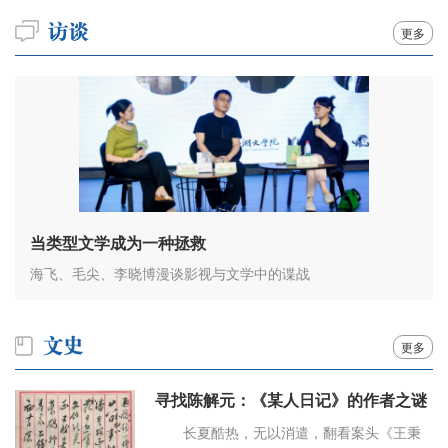
更多
当类型文学成为一种拯救
海飞、毛尖、李晓博漫谈影视与文学中的谍战
更多
寻找陈解元：《某人日记》的作者之谜
长夏酷热，无以消遣，翻看案头《王秉