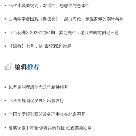
当代小说关键词：对话性、思想力与总体性
古典学学者围观《奥德赛》：黑白海伦、佩涅罗佩的别针与神秘入侵者
《百花洲》2026年第4期｜巽之先生：老兵朱向前侧记三题
【温故】七月，从“素醒酒冰”说起
以坚定的理想信念筑牢精神根基
《科学规划促发展》出版发行
全国文学报刊联盟常务理事会在北京召开
鲁奖访谈 | 蒲隆:像老兵胸前挂"红色英勇勋章"