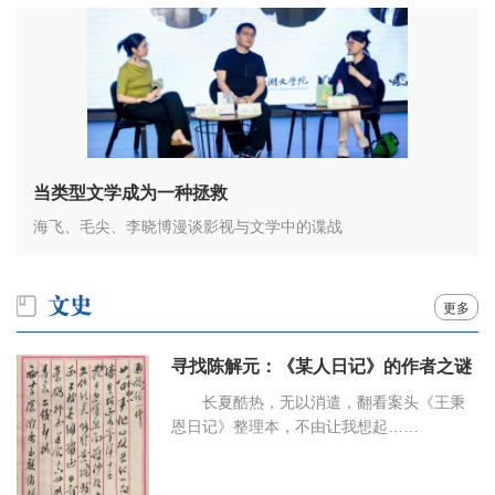
当类型文学成为一种拯救
海飞、毛尖、李晓博漫谈影视与文学中的谍战
更多
寻找陈解元：《某人日记》的作者之谜
长夏酷热，无以消遣，翻看案头《王秉
恩日记》整理本，不由让我想起……