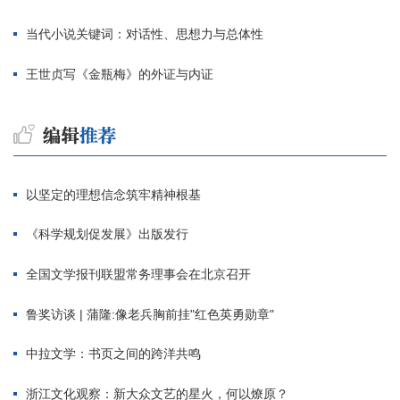
当代小说关键词：对话性、思想力与总体性
王世贞写《金瓶梅》的外证与内证
以坚定的理想信念筑牢精神根基
《科学规划促发展》出版发行
全国文学报刊联盟常务理事会在北京召开
鲁奖访谈 | 蒲隆:像老兵胸前挂"红色英勇勋章"
中拉文学：书页之间的跨洋共鸣
浙江文化观察：新大众文艺的星火，何以燎原？