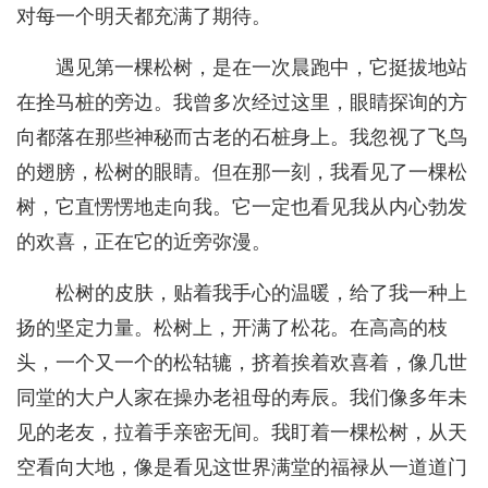
对每一个明天都充满了期待。
遇见第一棵松树，是在一次晨跑中，它挺拔地站
在拴马桩的旁边。我曾多次经过这里，眼睛探询的方
向都落在那些神秘而古老的石桩身上。我忽视了飞鸟
的翅膀，松树的眼睛。但在那一刻，我看见了一棵松
树，它直愣愣地走向我。它一定也看见我从内心勃发
的欢喜，正在它的近旁弥漫。
松树的皮肤，贴着我手心的温暖，给了我一种上
扬的坚定力量。松树上，开满了松花。在高高的枝
头，一个又一个的松轱辘，挤着挨着欢喜着，像几世
同堂的大户人家在操办老祖母的寿辰。我们像多年未
见的老友，拉着手亲密无间。我盯着一棵松树，从天
空看向大地，像是看见这世界满堂的福禄从一道道门