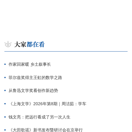
作家回家暖 乡土叙事长
菲尔兹奖得主王虹的数学之路
从鲁迅文学奖看创作新趋势
《上海文学》2026年第8期｜周洁茹：学车
钱文亮：把远行看成了另一次人生
《大田歌谣》新书发布暨研讨会在京举行