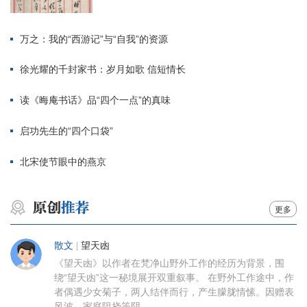
万之：我的“西游记”与“自我”的资源
徐光耀的千封家书：岁月如歌 信短情长
读《晦庵书话》品“四个一点”的真味
启功先生的“四个口袋”
北宋使节眼中的燕京
更多
散文
|
望天凼
《望天凼》以作者在梵净山野外工作的经历为背景，围
绕“望天凼”这一秘境展开双重叙事。 在野外工作途中，作
者偶遇少女菊子，两人结伴而行，产生朦胧情愫。因赠表
风波、家庭阻挠等阴