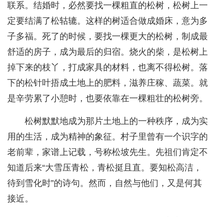
联系。结婚时，必然要找一棵粗直的松树，松树上一
定要结满了松轱辘。这样的树适合做成婚床，意为多
子多福。死了的时候，要找一棵更大的松树，制成最
舒适的房子，成为最后的归宿。烧火的柴，是松树上
掉下来的枝丫，打成家具的材料，也离不得松树。落
下的松针叶捂成土地上的肥料，滋养庄稼、蔬菜。就
是辛劳累了小憩时，也要依靠在一棵粗壮的松树旁。
松树默默地成为那片土地上的一种秩序，成为实
用的生活，成为精神的象征。村子里曾有一个识字的
老前辈，家谱上记载，号称松坡先生。先祖们肯定不
知道后来“大雪压青松，青松挺且直。要知松高洁，
待到雪化时”的诗句。然而，自然与他们，又是何其
接近。