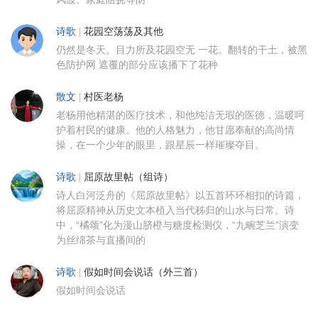
诗歌
|
花园空荡荡及其他
仍然是冬天。目力所及花园空无 一花。翻转的干土，被黑
色防护网 遮覆的部分应该播下了花种
散文
|
村医老杨
老杨用他精湛的医疗技术，和他纯洁无瑕的医德，温暖呵
护着村民的健康。他的人格魅力，他甘愿奉献的高尚情
操，在一个少年的眼里，跟星辰一样璀璨夺目。
诗歌
|
屈原故里帖（组诗）
诗人白河泛舟的《屈原故里帖》以五首环环相扣的诗篇，
将屈原精神从历史文本植入当代秭归的山水与日常。诗
中，“橘颂”化为漫山脐橙与糖度检测仪，“九畹芝兰”演变
为丝绵茶与直播间的
诗歌
|
假如时间会说话（外三首）
假如时间会说话