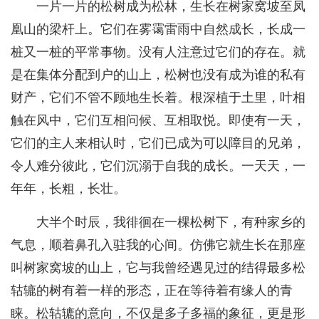
一片一片的松树成为松林，生长在树家窝坡至凤
凰山的梁杆上。它们在雾霭雷雨中自然成长，长成一
桩又一桩的平常事物。没有人注意过它们的存在。就
是在集体分配到户的山上，松树也没有成为谁的私有
财产，它们不管不顾地生长着。根深植于土里，叶相
触在风中，它们互相问候、互相取悦。即使有一天，
它们的主人来相认时，它们已成为可以障目的兄弟，
令人难分彼此，它们沉溺于自我的成长。一天天，一
年年，长粗，长壮。
大半个时辰，我徘徊在一棵松树下，有种家乡的
气息，顺着鼻孔入驻我的心间。仿佛它就生长在那座
叫树家窝坡的山上，它与我曾经遇见过的结得最多松
轱辘的树有着一样的形态，正在等待着有缘人的青
睐。松轱辘的意向，不仅是多子多福的象征，更是形