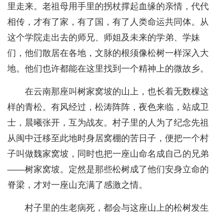
里走来。老祖母用手里的拐杖撑起血缘的亲情，代代
相传，才有了家，有了国，有了人类命运共同体。从
这个学院走出去的师兄、师姐及未来的学弟、学妹
们，他们散居在各地，文脉的根须像松树一样深入大
地。他们也许都能在这里找到一个精神上的微故乡。
在云南那座叫树家窝坡的山上，也长着无数棵这
样的青松。有风经过，松涛阵阵，夜色来临，站成卫
士，晨曦张开，互为战友。村子里的人为了纪念先祖
从闽中迁移至此地时身居窝棚的苦日子，便把一个村
子叫做魏家窝坡，同时也把一座山命名成自己的兄弟
——树家窝坡。定然是那些松树成了他们安身立命的
脊梁，才对一座山充满了感激之情。
村子里的生老病死，都会与这座山上的松树发生