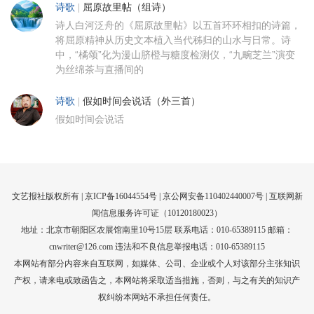
诗歌
|
屈原故里帖（组诗）
诗人白河泛舟的《屈原故里帖》以五首环环相扣的诗篇，
将屈原精神从历史文本植入当代秭归的山水与日常。诗
中，“橘颂”化为漫山脐橙与糖度检测仪，“九畹芝兰”演变
为丝绵茶与直播间的
诗歌
|
假如时间会说话（外三首）
假如时间会说话
文艺报社版权所有 |
京ICP备16044554号
| 京公网安备110402440007号 |
互联网新
闻信息服务许可证（10120180023）
地址：北京市朝阳区农展馆南里10号15层 联系电话：010-65389115 邮箱：
cnwriter@126.com 违法和不良信息举报电话：010-65389115
本网站有部分内容来自互联网，如媒体、公司、企业或个人对该部分主张知识
产权，请来电或致函告之，本网站将采取适当措施，否则，与之有关的知识产
权纠纷本网站不承担任何责任。