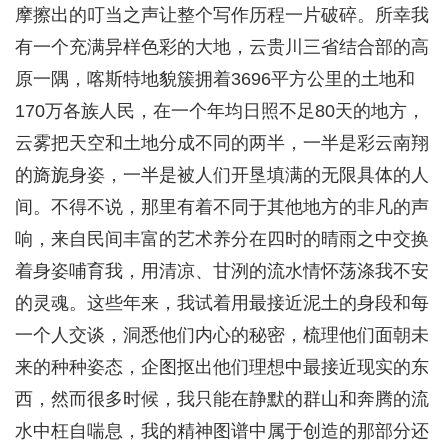
摩擦出的叮当之声让整个写作历程一片破碎。所幸我
有一个充满异样色彩的大地，云贵川三省结合部的高
原一隅，喀斯特地貌簇拥着3696平方公里的土地和
170万各族人民，在一个年均日照不足80天的地方，
云雾把天空和土地分成不同的两半，一半是彩云南翔
的旖旎身姿，一半是被人们开垦填满的无限具体的人
间。不得不说，那里有着不同于其他地方的非凡的声
响，来自民间丰富的艺术养分在四时的晴雨之中交换
着身姿哺育我，用清凉、甘洌的流水情怀荡涤我不安
的灵魂。这些年来，我试着用最接近泥土的身段和每
一个人交谈，洞悉他们内心的秘密，梳理他们面朝未
来的种种姿态，企图抠出他们理想中最接近现实的东
西，然而很多时候，我只能在静默的群山和奔腾的流
水中枉自喘息，我的精神图谱中属于创造的那部分还