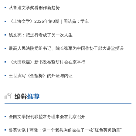
从鲁迅文学奖看创作新趋势
《上海文学》2026年第8期｜周洁茹：学车
钱文亮：把远行看成了另一次人生
最高人民法院党组书记、院长张军为中国作协干部大讲堂授课
《大田歌谣》新书发布暨研讨会在京举行
王世贞写《金瓶梅》的外证与内证
全国文学报刊联盟常务理事会在北京召开
鲁奖访谈 | 蒲隆：像一个老兵胸前被挂了一枚“红色英勇勋章”