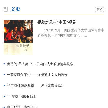
更多
视差之见与“中国”视界
1979年9月，美国爱荷华大学国际写作中
心举办第一届“中国周末”文会……
鲁迅的“单人舞”：一位自由战士的激情与抗争
一蓑烟雨任平生——海派通才文人陆澹安
寻踪海外华夏典籍——读《瀛海寻珍》
“千岁蘽”识破假隐士
白日易过，青灯有味