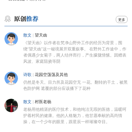
更多
散文
|
望天凼
《望天凼》以作者在梵净山野外工作的经历为背景，围
绕“望天凼”这一秘境展开双重叙事。 在野外工作途中，作
者偶遇少女菊子，两人结伴而行，产生朦胧情愫。因赠表
风波、家庭阻挠等阴
诗歌
|
花园空荡荡及其他
仍然是冬天。目力所及花园空无 一花。翻转的干土，被黑
色防护网 遮覆的部分应该播下了花种
散文
|
村医老杨
老杨用他精湛的医疗技术，和他纯洁无瑕的医德，温暖呵
护着村民的健康。他的人格魅力，他甘愿奉献的高尚情
操，在一个少年的眼里，跟星辰一样璀璨夺目。