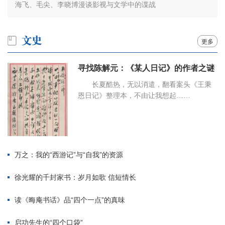
海飞、毛尖、李晓博漫谈影视与文学中的谍战
更多
寻找陈解元：《某人日记》的作者之谜
长夏酷热，无以消遣，翻看案头《王秉
恩日记》整理本，不由让我想起……
万之：我的“西游记”与“自我”的资源
徐光耀的千封家书：岁月如歌 信短情长
读《晦庵书话》品“四个一点”的真味
启功先生的“四个口袋”