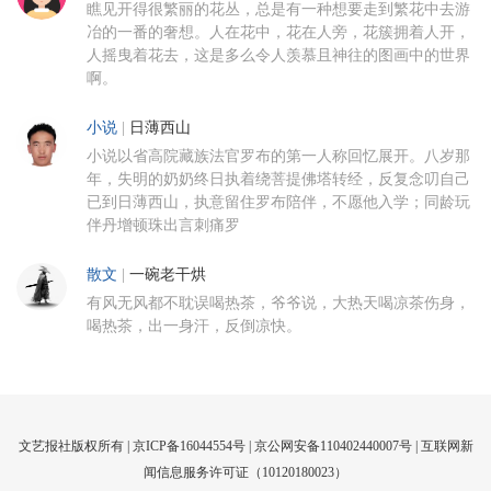
瞧见开得很繁丽的花丛，总是有一种想要走到繁花中去游
冶的一番的奢想。人在花中，花在人旁，花簇拥着人开，
人摇曳着花去，这是多么令人羡慕且神往的图画中的世界
啊。
小说
|
日薄西山
小说以省高院藏族法官罗布的第一人称回忆展开。八岁那
年，失明的奶奶终日执着绕菩提佛塔转经，反复念叨自己
已到日薄西山，执意留住罗布陪伴，不愿他入学；同龄玩
伴丹增顿珠出言刺痛罗
散文
|
一碗老干烘
有风无风都不耽误喝热茶，爷爷说，大热天喝凉茶伤身，
喝热茶，出一身汗，反倒凉快。
文艺报社版权所有 |
京ICP备16044554号
| 京公网安备110402440007号 |
互联网新
闻信息服务许可证（10120180023）