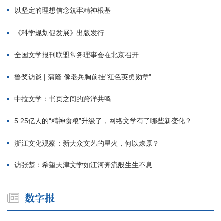
以坚定的理想信念筑牢精神根基
《科学规划促发展》出版发行
全国文学报刊联盟常务理事会在北京召开
鲁奖访谈 | 蒲隆:像老兵胸前挂"红色英勇勋章"
中拉文学：书页之间的跨洋共鸣
5.25亿人的“精神食粮”升级了，网络文学有了哪些新变化？
浙江文化观察：新大众文艺的星火，何以燎原？
访张楚：希望天津文学如江河奔流般生生不息