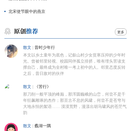
北宋使节眼中的燕京
更多
散文
|
昔时少年行
本文以乡土童年为底色，记叙山村少女贫寒压抑的少年时
光。曾被邻里轻视、校园同伴孤立排挤，唯有埋头苦读支
撑自己，最终成为全村唯一考上初中的人。邻里态度反转
之后，昔日敌对的伙伴
散文
|
《苦行》
那刀削一般平顶的峰巅，那浑圆巍峨的山峦，何尝不是千
年狂飙雕琢的杰作；那亘古不息的风啸，何尝不是苍穹与
大地永恒的絮语…… 漠漠荒野，漫漾出胡马啸风的苍茫气
韵
散文
|
蠡湖一隅