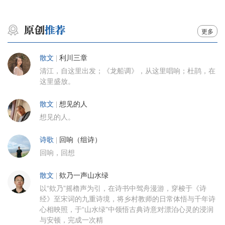
更多
散文
|
利川三章
清江，自这里出发；《龙船调》，从这里唱响；杜鹃，在
这里盛放。
散文
|
想见的人
想见的人。
诗歌
|
回响（组诗）
回响，回想
散文
|
欸乃一声山水绿
以“欸乃”摇橹声为引，在诗书中驾舟漫游，穿梭于《诗
经》至宋词的九重诗境，将乡村教师的日常体悟与千年诗
心相映照，于“山水绿”中领悟古典诗意对漂泊心灵的浸润
与安顿，完成一次精