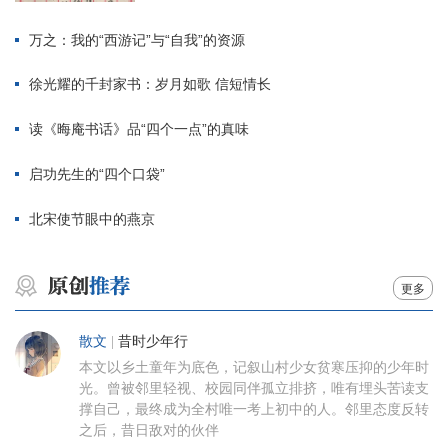
万之：我的“西游记”与“自我”的资源
徐光耀的千封家书：岁月如歌 信短情长
读《晦庵书话》品“四个一点”的真味
启功先生的“四个口袋”
北宋使节眼中的燕京
更多
散文
|
昔时少年行
本文以乡土童年为底色，记叙山村少女贫寒压抑的少年时
光。曾被邻里轻视、校园同伴孤立排挤，唯有埋头苦读支
撑自己，最终成为全村唯一考上初中的人。邻里态度反转
之后，昔日敌对的伙伴