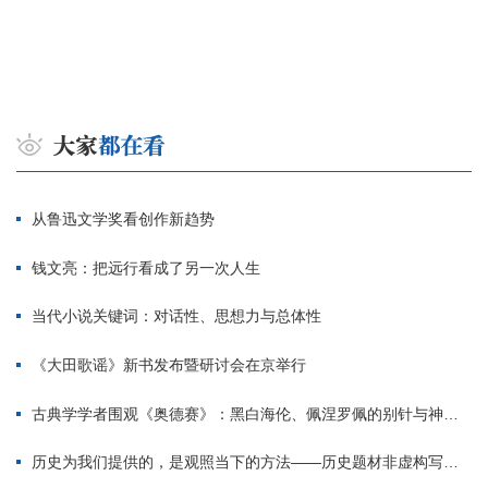
从鲁迅文学奖看创作新趋势
钱文亮：把远行看成了另一次人生
当代小说关键词：对话性、思想力与总体性
《大田歌谣》新书发布暨研讨会在京举行
古典学学者围观《奥德赛》：黑白海伦、佩涅罗佩的别针与神秘入侵者
历史为我们提供的，是观照当下的方法——历史题材非虚构写作多人谈