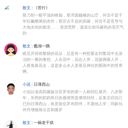
散文
|
《苦行》
那刀削一般平顶的峰巅，那浑圆巍峨的山峦，何尝不是千
年狂飙雕琢的杰作；那亘古不息的风啸，何尝不是苍穹与
大地永恒的絮语…… 漠漠荒野，漫漾出胡马啸风的苍茫气
韵
散文
|
蠡湖一隅
瞧见开得很繁丽的花丛，总是有一种想要走到繁花中去游
冶的一番的奢想。人在花中，花在人旁，花簇拥着人开，
人摇曳着花去，这是多么令人羡慕且神往的图画中的世界
啊。
小说
|
日薄西山
小说以省高院藏族法官罗布的第一人称回忆展开。八岁那
年，失明的奶奶终日执着绕菩提佛塔转经，反复念叨自己
已到日薄西山，执意留住罗布陪伴，不愿他入学；同龄玩
伴丹增顿珠出言刺痛罗
散文
|
一碗老干烘