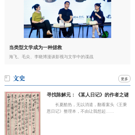
当类型文学成为一种拯救
海飞、毛尖、李晓博漫谈影视与文学中的谍战
更多
寻找陈解元：《某人日记》的作者之谜
长夏酷热，无以消遣，翻看案头《王秉
恩日记》整理本，不由让我想起……