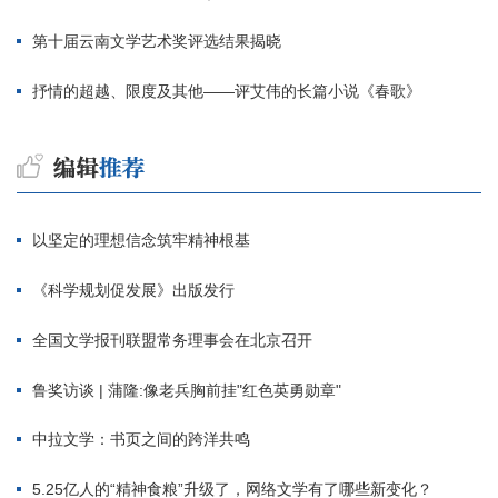
第十届云南文学艺术奖评选结果揭晓
抒情的超越、限度及其他——评艾伟的长篇小说《春歌》
以坚定的理想信念筑牢精神根基
《科学规划促发展》出版发行
全国文学报刊联盟常务理事会在北京召开
鲁奖访谈 | 蒲隆:像老兵胸前挂"红色英勇勋章"
中拉文学：书页之间的跨洋共鸣
5.25亿人的“精神食粮”升级了，网络文学有了哪些新变化？