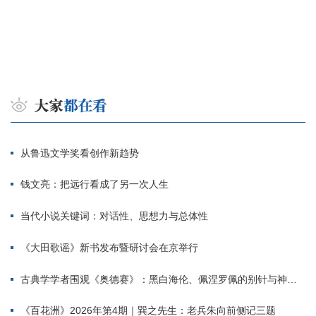
从鲁迅文学奖看创作新趋势
钱文亮：把远行看成了另一次人生
当代小说关键词：对话性、思想力与总体性
《大田歌谣》新书发布暨研讨会在京举行
古典学学者围观《奥德赛》：黑白海伦、佩涅罗佩的别针与神秘入侵者
《百花洲》2026年第4期｜巽之先生：老兵朱向前侧记三题