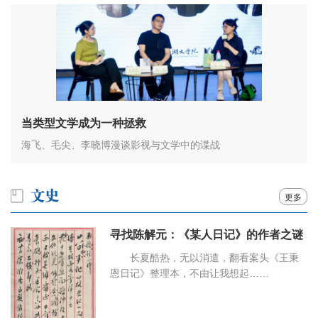
当类型文学成为一种拯救
海飞、毛尖、李晓博漫谈影视与文学中的谍战
更多
寻找陈解元：《某人日记》的作者之谜
长夏酷热，无以消遣，翻看案头《王秉
恩日记》整理本，不由让我想起……