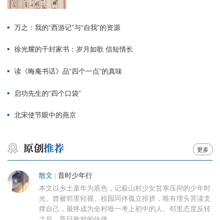
万之：我的“西游记”与“自我”的资源
徐光耀的千封家书：岁月如歌 信短情长
读《晦庵书话》品“四个一点”的真味
启功先生的“四个口袋”
北宋使节眼中的燕京
更多
散文
|
昔时少年行
本文以乡土童年为底色，记叙山村少女贫寒压抑的少年时
光。曾被邻里轻视、校园同伴孤立排挤，唯有埋头苦读支
撑自己，最终成为全村唯一考上初中的人。邻里态度反转
之后，昔日敌对的伙伴