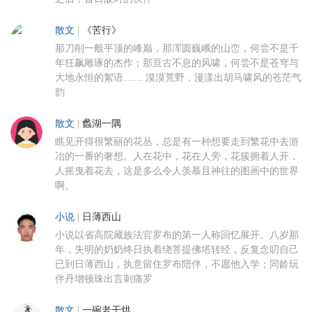
散文
|
《苦行》
那刀削一般平顶的峰巅，那浑圆巍峨的山峦，何尝不是千
年狂飙雕琢的杰作；那亘古不息的风啸，何尝不是苍穹与
大地永恒的絮语…… 漠漠荒野，漫漾出胡马啸风的苍茫气
韵
散文
|
蠡湖一隅
瞧见开得很繁丽的花丛，总是有一种想要走到繁花中去游
冶的一番的奢想。人在花中，花在人旁，花簇拥着人开，
人摇曳着花去，这是多么令人羡慕且神往的图画中的世界
啊。
小说
|
日薄西山
小说以省高院藏族法官罗布的第一人称回忆展开。八岁那
年，失明的奶奶终日执着绕菩提佛塔转经，反复念叨自己
已到日薄西山，执意留住罗布陪伴，不愿他入学；同龄玩
伴丹增顿珠出言刺痛罗
散文
|
一碗老干烘