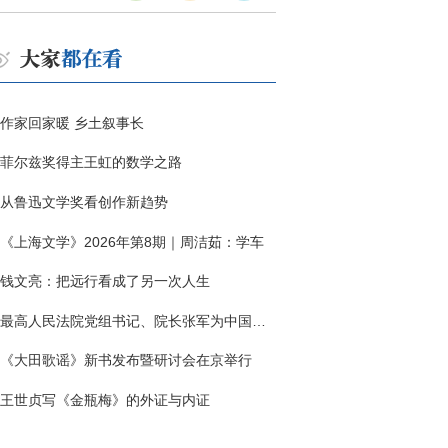
作家回家暖 乡土叙事长
菲尔兹奖得主王虹的数学之路
从鲁迅文学奖看创作新趋势
《上海文学》2026年第8期｜周洁茹：学车
钱文亮：把远行看成了另一次人生
最高人民法院党组书记、院长张军为中国作协干部大讲堂授课
《大田歌谣》新书发布暨研讨会在京举行
王世贞写《金瓶梅》的外证与内证