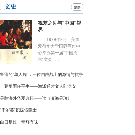
更多
视差之见与“中国”视
界
1979年9月，美国
爱荷华大学国际写作中
心举办第一届“中国周
末”文会……
鲁迅的“单人舞”：一位自由战士的激情与抗争
一蓑烟雨任平生——海派通才文人陆澹安
寻踪海外华夏典籍——读《瀛海寻珍》
“千岁蘽”识破假隐士
白日易过，青灯有味