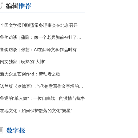
全国文学报刊联盟常务理事会在北京召开
鲁奖访谈 | 蒲隆：像一个老兵胸前被挂了一枚“红色英勇勋章”
鲁奖访谈 | 张芸：AI在翻译文学作品时有明显局限
网文独家 | 晚熟的“大神”
新大众文艺创作谈：劳动者之歌
诺兰版《奥德赛》:当代创意写作金字塔的宏伟与平庸
鲁迅的“单人舞”：一位自由战士的激情与抗争
在地文化：如何保护散落的文化“繁星”