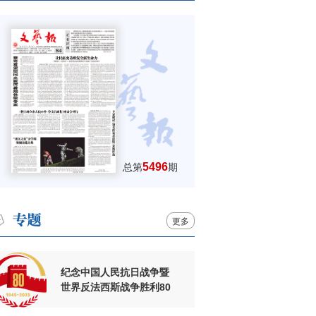
5496
总第
期
更多
纪念中国人民抗日战争暨
世界反法西斯战争胜利80
周年