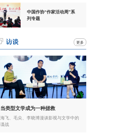
中国作协“作家活动周”系
列专题
更多
当类型文学成为一种拯救
海飞、毛尖、李晓博漫谈影视与文学中的
谍战