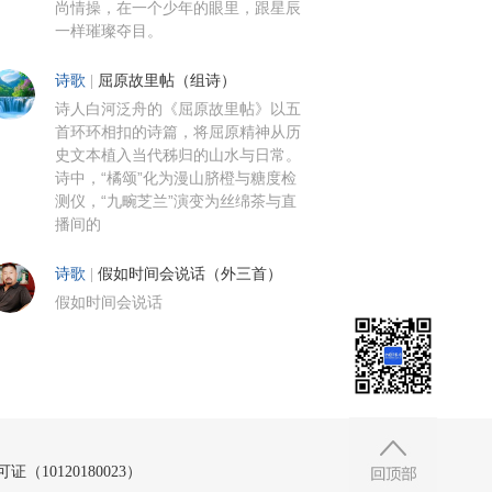
尚情操，在一个少年的眼里，跟星辰
一样璀璨夺目。
诗歌
|
屈原故里帖（组诗）
诗人白河泛舟的《屈原故里帖》以五
首环环相扣的诗篇，将屈原精神从历
史文本植入当代秭归的山水与日常。
诗中，“橘颂”化为漫山脐橙与糖度检
测仪，“九畹芝兰”演变为丝绵茶与直
播间的
诗歌
|
假如时间会说话（外三首）
假如时间会说话
10120180023）