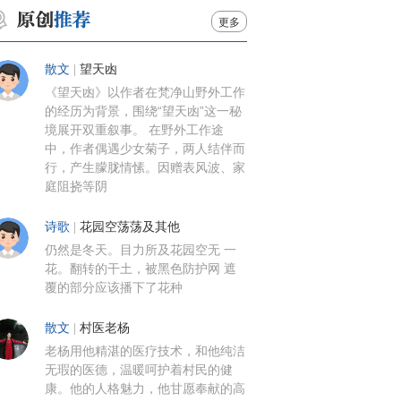
更多
散文
|
望天凼
《望天凼》以作者在梵净山野外工作
的经历为背景，围绕“望天凼”这一秘
境展开双重叙事。 在野外工作途
中，作者偶遇少女菊子，两人结伴而
行，产生朦胧情愫。因赠表风波、家
庭阻挠等阴
诗歌
|
花园空荡荡及其他
仍然是冬天。目力所及花园空无 一
花。翻转的干土，被黑色防护网 遮
覆的部分应该播下了花种
散文
|
村医老杨
老杨用他精湛的医疗技术，和他纯洁
无瑕的医德，温暖呵护着村民的健
康。他的人格魅力，他甘愿奉献的高