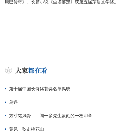
康巴传奇》。长篇小说《尘埃落定》获第五届茅盾文学奖。