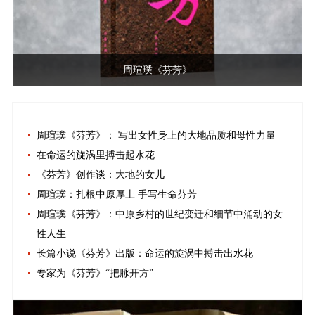
周瑄璞《芬芳》
周瑄璞《芬芳》： 写出女性身上的大地品质和母性力量
在命运的旋涡里搏击起水花
《芬芳》创作谈：大地的女儿
周瑄璞：扎根中原厚土 手写生命芬芳
周瑄璞《芬芳》：中原乡村的世纪变迁和细节中涌动的女
性人生
长篇小说《芬芳》出版：命运的旋涡中搏击出水花
专家为《芬芳》“把脉开方”