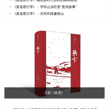
《莫道君行早》描绘新时代乡村的精神图谱
《莫道君行早》：书写山乡巨变“贵州故事”
《莫道君行早》：为写作踏遍青山
王松《热雪》