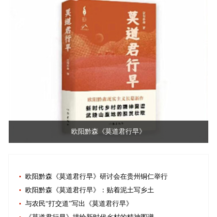
欧阳黔森《莫道君行早》
欧阳黔森《莫道君行早》研讨会在贵州铜仁举行
欧阳黔森《莫道君行早》：贴着泥土写乡土
与农民“打交道”写出《莫道君行早》