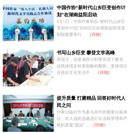
中国作协“新时代山乡巨变创作计
划”在湖南益阳启动
8月1日，中国作家协会“新时代山乡巨
变创作计划”启动仪式在湖南益阳清溪
剧院隆重举行……
[详细]
书写山乡巨变 攀登文学高峰
而现今，这座湘西小村寨实现了蝶变。
这既体现在村寨面貌的翻新，更体现在
百姓的文化生活中……
[详细]
提升质量 打磨精品 回答好时代人
民之问
作家出版社作为参与其中的重要出版单
位，对入选的选题进行全流程管理和严
格的质量“跟踪”……
[详细]