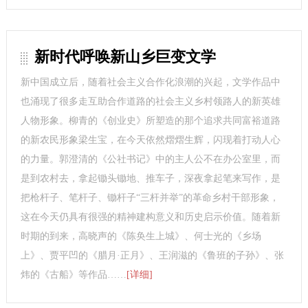
新时代呼唤新山乡巨变文学
新中国成立后，随着社会主义合作化浪潮的兴起，文学作品中
也涌现了很多走互助合作道路的社会主义乡村领路人的新英雄
人物形象。柳青的《创业史》所塑造的那个追求共同富裕道路
的新农民形象梁生宝，在今天依然熠熠生辉，闪现着打动人心
的力量。郭澄清的《公社书记》中的主人公不在办公室里，而
是到农村去，拿起锄头锄地、推车子，深夜拿起笔来写作，是
把枪杆子、笔杆子、锄杆子“三杆并举”的革命乡村干部形象，
这在今天仍具有很强的精神建构意义和历史启示价值。随着新
时期的到来，高晓声的《陈奂生上城》、何士光的《乡场
上》、贾平凹的《腊月·正月》、王润滋的《鲁班的子孙》、张
炜的《古船》等作品……
[详细]