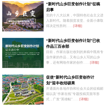
“新时代山乡巨变创作计划”征稿
启事
党的十八大以来，中国特色社会主义进
入新时代。随着脱贫攻坚、全面小康取
得决定性胜利……
[详细]
“新时代山乡巨变创作计划”已收
作品三百余部
目前，作家出版社收到的来稿中既有专
业作家的作品，又有山乡人写的山乡
事，还有网络作家的创作……
[详细]
促使“新时代山乡巨变创作计
划”迎丰收结硕果
开通面向各地作协和社会大众的征稿邮
箱以及“作家在线”专题投稿页面等形
式，广发“英雄帖”……
[详细]