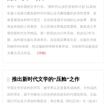
作为一项长期的文学行动，“新时代山乡巨变创作计划”以原创
长篇小说形式聚焦新时代中国山乡天翻地覆的史诗性变革，多
角度展现乡村时代变迁，生动讲述感天动地的山乡故事，塑造
有血有肉的人民典型，为人民捧出带着晶莹露珠、散发泥土芳
香的新时代文学精品。第一阶段自2022年开始，初步以5年为
期，由作家出版社具体承办。自征稿启事发出后，出版社共收
到稿件800余部，经过编辑和审稿专家评选，30余部作品被选定
为重点关注作品……
[详细]
推出新时代文学的“压舱”之作
中国文学对农村的书写，被学界认定是最有成就的。大作品的
应时而生，源于作家在大历史的转折处应时代潮流而动。正如
我们可以在大革命时期前后，举出鲁迅《阿Q正传》与《故乡》