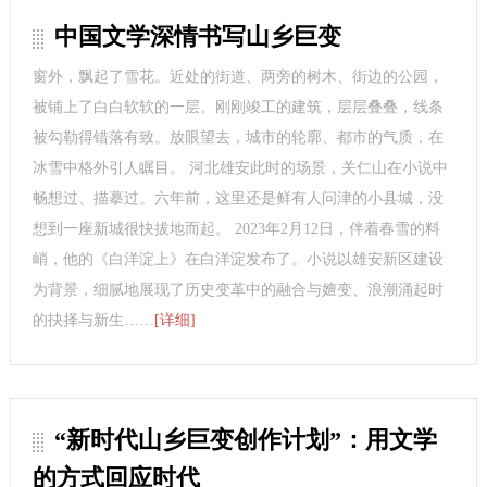
中国文学深情书写山乡巨变
窗外，飘起了雪花。近处的街道、两旁的树木、街边的公园，
被铺上了白白软软的一层。刚刚竣工的建筑，层层叠叠，线条
被勾勒得错落有致。放眼望去，城市的轮廓、都市的气质，在
冰雪中格外引人瞩目。 河北雄安此时的场景，关仁山在小说中
畅想过、描摹过。六年前，这里还是鲜有人问津的小县城，没
想到一座新城很快拔地而起。 2023年2月12日，伴着春雪的料
峭，他的《白洋淀上》在白洋淀发布了。小说以雄安新区建设
为背景，细腻地展现了历史变革中的融合与嬗变、浪潮涌起时
的抉择与新生……
[详细]
“新时代山乡巨变创作计划”：用文学
的方式回应时代