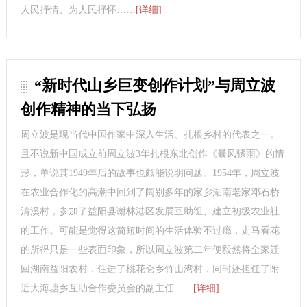
人民抒情、为人民抒怀……
[详细]
“新时代山乡巨变创作计划”与周立波
创作精神的当下弘扬
周立波是现当代中国作家中深入生活、扎根乡村的代表之一。
且不说新中国成立前周立波3年扎根东北创作《暴风骤雨》的情
形，单说其1949年后的故事也颇能说明问题。1954年，周立波
在农业合作化的高潮中回到了阔别多年的家乡湖南老家邓石桥
清溪村，参加了益阳县谢林港区发展互助组、建立初级农业社
的工作。可能是觉得这简短时间的生活体验不过瘾，走马看花
的所得只是一些表面印象，所以周立波第二年便毅然将全家迁
回湖南益阳农村，住进了桃花仑乡竹山湾村，同时还担任了附
近大海塘乡互助合作委员会的副主任……
[详细]