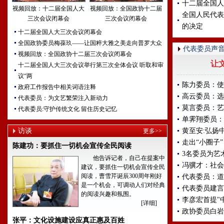
十二届全国人
视频回放：十二届全国人大
视频回放：全国政协十二届
全国人民代表
三次会议闭幕会
三次会议闭幕会
的决定
十二届全国人大三次会议闭幕会
全国政协委员梅葆玖——让国粹大雅之美走向普罗大众
代表委员声
视频回放：全国政协十二届三次会议闭幕会
让
十二届全国人大三次会议举行第三次全体会议 听取和审
议“两
陈力委员：使
政府工作报告中相关词语注释
高云委员：选
代表委员：为文艺繁荣注入新动力
莫言委员：艺
代表委员:守护传统文化 留住历史记忆
单霁翔委员：
访谈
黄至安:弘扬
更多>>
走出“小圈子”
陈建功：要抓住一切机会宣传全民阅读
3名委员为艺
他告诉记者，自己在提案中
冯骥才：社会
建议，要抓住一切机会宣传全民
阅读，曹雪芹诞辰300周年刚好
代表委员：道
是一个机会，可调动人们对经典
代表委员建言
的阅读兴趣和氛围。
李彦宏首提"
[详细]
政协委员白岩
张平：文化设施建设应真正惠及百姓