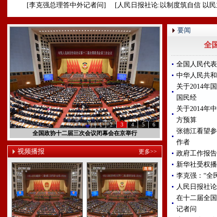
[李克强总理答中外记者问]
[人民日报社论:以制度筑自信 以民
要闻
全
全国人民代表
中华人民共和
关于2014年
国民经
关于2014年
方预算
1
2
3
4
5
6
张德江看望参
全国政协十二届三次会议闭幕会在京举行
作者
视频播报
更多>>
政府工作报告
新华社受权播
李克强：“全
人民日报社论
在十二届全国
记者问