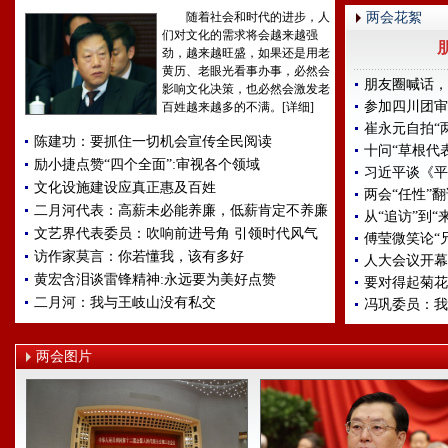
随着社会和时代的进步，人
两会花絮
们对文化的需求将会越来越强
劲，越来越旺盛，如果还是用老
黄历、老眼光看事办事，必然会
朋友圈喊话，
影响文化决策，也必然会激发老
参加四川团审
百姓越来越多的不满。
[详细]
崔永元自拍“
陈建功：要抓住一切机会宣传全民阅读
十问“草根代
励小捷点赞“四个全面”:审视各个领域
习近平谈《平
文化设施建设应真正惠及百姓
两会“任性”
二月河代表：高薪未必能养廉，低薪肯定不养廉
从“追访”到
文艺界代表委员：吹响前进号角 引领时代风气
傅莹微笑论“兄
访作家莫言：你若懂我，该有多好
人大会议开幕
黄宏含泪谈雷锋精神:永远要为美好点赞
要对得起菊花
二月河：我与王岐山没有私交
冯巩委员：我
两会图片