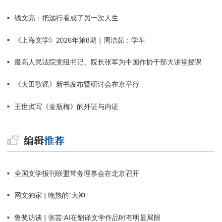
钱文亮：把远行看成了另一次人生
《上海文学》2026年第8期｜周洁茹：学车
最高人民法院党组书记、院长张军为中国作协干部大讲堂授课
《大田歌谣》新书发布暨研讨会在京举行
王世贞写《金瓶梅》的外证与内证
全国文学报刊联盟常务理事会在北京召开
网文独家 | 晚熟的“大神”
鲁奖访谈 | 张芸:AI在翻译文学作品时有明显局限