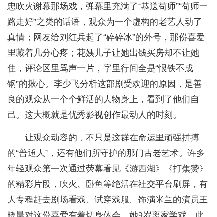
忠吹火谢幕那场戏，弹幕里充满了“恭送苟师”“苟师一
路走好”之类的话语，观众为一个虚构的老艺人动了
真情；网友给刘红兵起了“碎碎冰”的外号，那份喜爱
里藏着几分心疼；花姨儿子让她出钱买房却不让她
住，评论区里骂声一片，字里行间全是“恨铁不成
钢”的揪心。李少飞分析这部剧受欢迎的原因，是善
良的观众从一个个鲜活的人物身上，看到了他们自
己。这大概就是优秀影视创作最动人的时刻。
让观众动容的，不只是这群在命运里顽强拼搏
的“普通人”，还有他们所守护的那门古老艺术。许多
年轻观众第一次通过荧幕看见《游西湖》《打焦赞》
的精彩片段，吹火、卧鱼等绝活在社交平台刷屏，有
人专程赶去剧场看戏、试穿戏服。饰演米兰的演员王
晓晨对这份喜爱有着切身体会。她9岁离家学戏，此