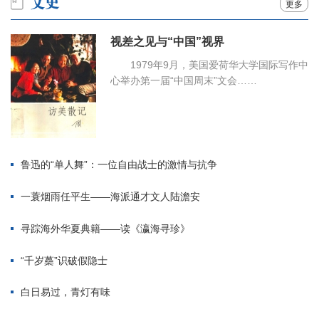
更多
视差之见与“中国”视界
1979年9月，美国爱荷华大学国际写作中
心举办第一届“中国周末”文会……
鲁迅的“单人舞”：一位自由战士的激情与抗争
一蓑烟雨任平生——海派通才文人陆澹安
寻踪海外华夏典籍——读《瀛海寻珍》
“千岁蘽”识破假隐士
白日易过，青灯有味