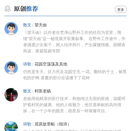
更多
散文
|
望天凼
《望天凼》以作者在梵净山野外工作的经历为背景，围
绕“望天凼”这一秘境展开双重叙事。 在野外工作途中，作
者偶遇少女菊子，两人结伴而行，产生朦胧情愫。因赠表
风波、家庭阻挠等阴
诗歌
|
花园空荡荡及其他
仍然是冬天。目力所及花园空无 一花。翻转的干土，被黑
色防护网 遮覆的部分应该播下了花种
散文
|
村医老杨
老杨用他精湛的医疗技术，和他纯洁无瑕的医德，温暖呵
护着村民的健康。他的人格魅力，他甘愿奉献的高尚情
操，在一个少年的眼里，跟星辰一样璀璨夺目。
诗歌
|
屈原故里帖（组诗）