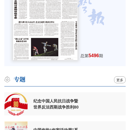
5496
总第
期
更多
纪念中国人民抗日战争暨
世界反法西斯战争胜利80
周年
中国作协“作家活动周”系