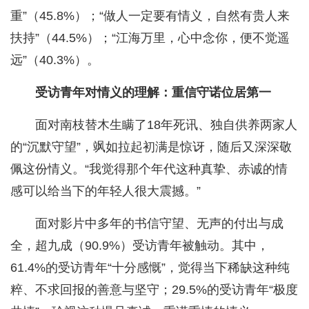
重”（45.8%）；“做人一定要有情义，自然有贵人来
扶持”（44.5%）；“江海万里，心中念你，便不觉遥
远”（40.3%）。
受访青年对情义的理解：重信守诺位居第一
面对南枝替木生瞒了18年死讯、独自供养两家人
的“沉默守望”，飒如拉起初满是惊讶，随后又深深敬
佩这份情义。“我觉得那个年代这种真挚、赤诚的情
感可以给当下的年轻人很大震撼。”
面对影片中多年的书信守望、无声的付出与成
全，超九成（90.9%）受访青年被触动。其中，
61.4%的受访青年“十分感慨”，觉得当下稀缺这种纯
粹、不求回报的善意与坚守；29.5%的受访青年“极度