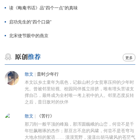
读《晦庵书话》品“四个一点”的真味
启功先生的“四个口袋”
北宋使节眼中的燕京
更多
散文
|
昔时少年行
本文以乡土童年为底色，记叙山村少女贫寒压抑的少年时
光。曾被邻里轻视、校园同伴孤立排挤，唯有埋头苦读支
撑自己，最终成为全村唯一考上初中的人。邻里态度反转
之后，昔日敌对的伙伴
散文
|
《苦行》
那刀削一般平顶的峰巅，那浑圆巍峨的山峦，何尝不是千
年狂飙雕琢的杰作；那亘古不息的风啸，何尝不是苍穹与
大地永恒的絮语…… 漠漠荒野，漫漾出胡马啸风的苍茫气