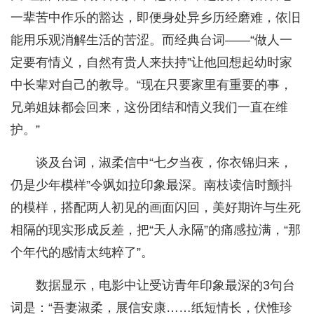
一辈苦中作乐的豁达，即便身处异乡历经磨难，依旧
能用乐观消解生活的苦涩。而经典台词——“做人一
定要有情义，自然有贵人来扶持”让他回想起幼时家
中长辈对自己的教导。“现在只要家里有重要的事，
兄弟姐妹都会回来，这份团结和情义我们一直在维
护。”
谈及台词，淑柔信中“七夕当夜，你衣锦归来，
仍是少年模样”令飒如拉印象最深。南枝读信时颤抖
的模样，搭配两人初见的画面闪回，美好期许与生死
相隔的现实形成反差，把“天人永隔”的痛感拉满，“那
个年代的感情太纯粹了”。
数据显示，电影中让受访青年印象最深的3句台
词是：“吾妻淑柔，展信安康……纸短情长，伏惟珍