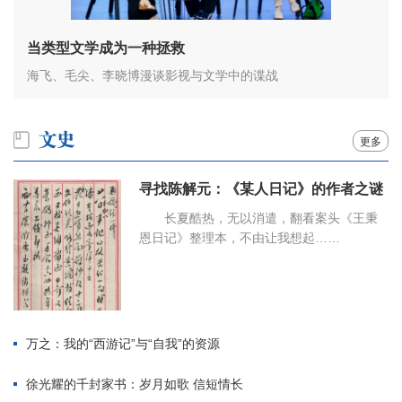
当类型文学成为一种拯救
海飞、毛尖、李晓博漫谈影视与文学中的谍战
更多
寻找陈解元：《某人日记》的作者之谜
长夏酷热，无以消遣，翻看案头《王秉
恩日记》整理本，不由让我想起……
万之：我的“西游记”与“自我”的资源
徐光耀的千封家书：岁月如歌 信短情长