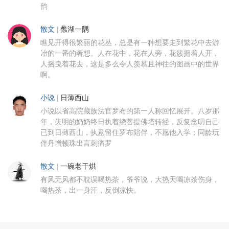
韵
散文
|
蠡湖一隅
瞧见开得很繁丽的花丛，总是有一种想要走到繁花中去游
冶的一番的奢想。人在花中，花在人旁，花簇拥着人开，
人摇曳着花去，这是多么令人羡慕且神往的图画中的世界
啊。
小说
|
日薄西山
小说以省高院藏族法官罗布的第一人称回忆展开。八岁那
年，失明的奶奶终日执着绕菩提佛塔转经，反复念叨自己
已到日薄西山，执意留住罗布陪伴，不愿他入学；同龄玩
伴丹增顿珠出言刺痛罗
散文
|
一碗老干烘
有风无风都不耽误喝热茶，爷爷说，大热天喝凉茶伤身，
喝热茶，出一身汗，反倒凉快。