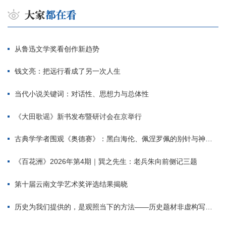
从鲁迅文学奖看创作新趋势
钱文亮：把远行看成了另一次人生
当代小说关键词：对话性、思想力与总体性
《大田歌谣》新书发布暨研讨会在京举行
古典学学者围观《奥德赛》：黑白海伦、佩涅罗佩的别针与神秘入侵者
《百花洲》2026年第4期｜巽之先生：老兵朱向前侧记三题
第十届云南文学艺术奖评选结果揭晓
历史为我们提供的，是观照当下的方法——历史题材非虚构写作多人谈