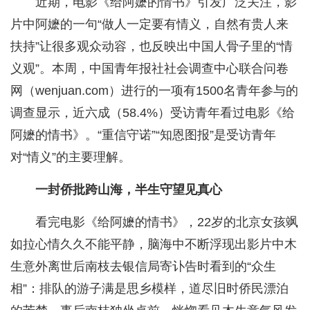
近期，电影《给阿嬷的情书》引发广泛关注，影
片中阿嬷的一句“做人一定要有情义，自然有贵人来
扶持”让很多观众动容，也反映出中国人骨子里的“情
义观”。本周，中国青年报社社会调查中心联合问卷
网（wenjuan.com）进行的一项有1500名青年参与的
调查显示，近六成（58.4%）受访青年看过电影《给
阿嬷的情书》。“重信守诺”“知恩图报”是受访青年
对“情义”的主要理解。
一封侨批跨山海，半生守望见真心
看完电影《给阿嬷的情书》，22岁的北京女孩飒
如拉心情久久不能平静，脑海中不断浮现出影片中木
生意外离世后南枝去银信局寄讣告时看到的“众生
相”：排队的游子满是思乡模样，道尽旧时侨民漂泊