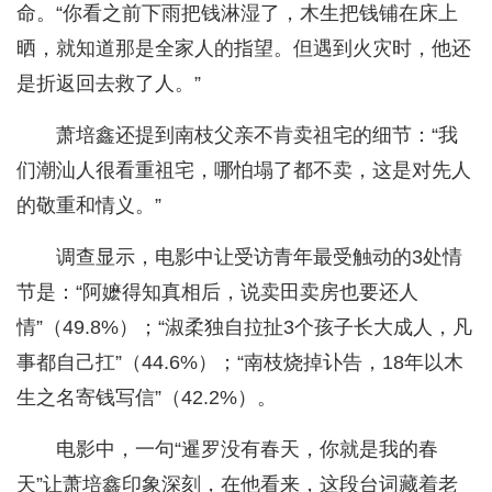
命。“你看之前下雨把钱淋湿了，木生把钱铺在床上
晒，就知道那是全家人的指望。但遇到火灾时，他还
是折返回去救了人。”
萧培鑫还提到南枝父亲不肯卖祖宅的细节：“我
们潮汕人很看重祖宅，哪怕塌了都不卖，这是对先人
的敬重和情义。”
调查显示，电影中让受访青年最受触动的3处情
节是：“阿嬷得知真相后，说卖田卖房也要还人
情”（49.8%）；“淑柔独自拉扯3个孩子长大成人，凡
事都自己扛”（44.6%）；“南枝烧掉讣告，18年以木
生之名寄钱写信”（42.2%）。
电影中，一句“暹罗没有春天，你就是我的春
天”让萧培鑫印象深刻，在他看来，这段台词藏着老