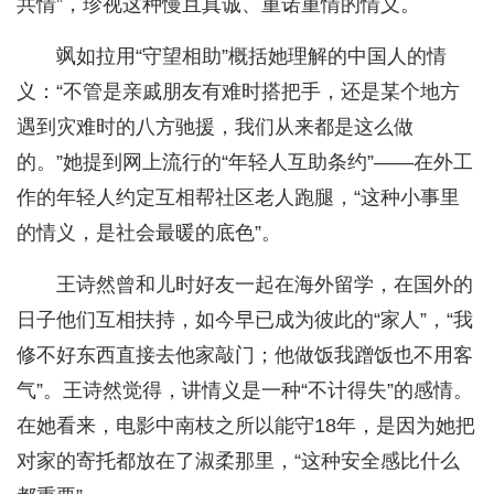
共情”，珍视这种慢且真诚、重诺重情的情义。
飒如拉用“守望相助”概括她理解的中国人的情
义：“不管是亲戚朋友有难时搭把手，还是某个地方
遇到灾难时的八方驰援，我们从来都是这么做
的。”她提到网上流行的“年轻人互助条约”——在外工
作的年轻人约定互相帮社区老人跑腿，“这种小事里
的情义，是社会最暖的底色”。
王诗然曾和儿时好友一起在海外留学，在国外的
日子他们互相扶持，如今早已成为彼此的“家人”，“我
修不好东西直接去他家敲门；他做饭我蹭饭也不用客
气”。王诗然觉得，讲情义是一种“不计得失”的感情。
在她看来，电影中南枝之所以能守18年，是因为她把
对家的寄托都放在了淑柔那里，“这种安全感比什么