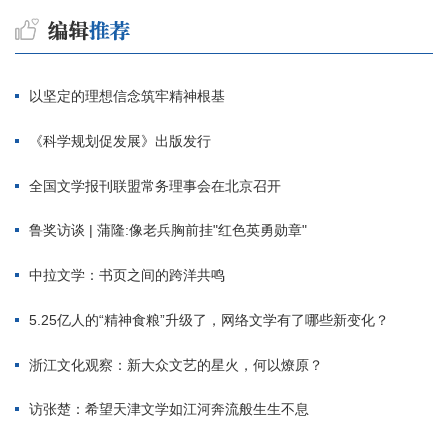
以坚定的理想信念筑牢精神根基
《科学规划促发展》出版发行
全国文学报刊联盟常务理事会在北京召开
鲁奖访谈 | 蒲隆:像老兵胸前挂"红色英勇勋章"
中拉文学：书页之间的跨洋共鸣
5.25亿人的“精神食粮”升级了，网络文学有了哪些新变化？
浙江文化观察：新大众文艺的星火，何以燎原？
访张楚：希望天津文学如江河奔流般生生不息