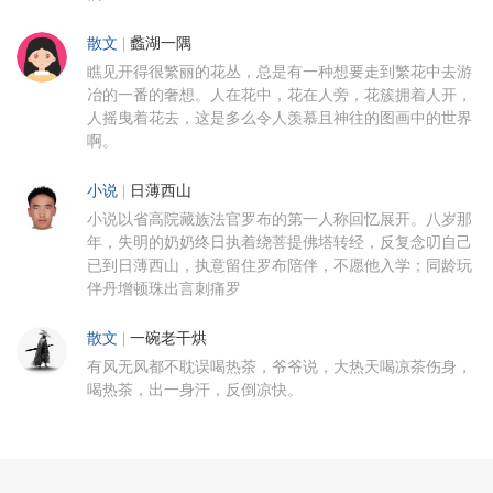
散文
|
蠡湖一隅
瞧见开得很繁丽的花丛，总是有一种想要走到繁花中去游
冶的一番的奢想。人在花中，花在人旁，花簇拥着人开，
人摇曳着花去，这是多么令人羡慕且神往的图画中的世界
啊。
小说
|
日薄西山
小说以省高院藏族法官罗布的第一人称回忆展开。八岁那
年，失明的奶奶终日执着绕菩提佛塔转经，反复念叨自己
已到日薄西山，执意留住罗布陪伴，不愿他入学；同龄玩
伴丹增顿珠出言刺痛罗
散文
|
一碗老干烘
有风无风都不耽误喝热茶，爷爷说，大热天喝凉茶伤身，
喝热茶，出一身汗，反倒凉快。