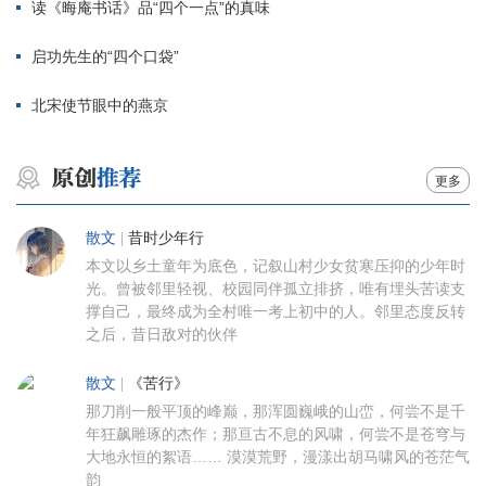
读《晦庵书话》品“四个一点”的真味
启功先生的“四个口袋”
北宋使节眼中的燕京
更多
散文
|
昔时少年行
本文以乡土童年为底色，记叙山村少女贫寒压抑的少年时
光。曾被邻里轻视、校园同伴孤立排挤，唯有埋头苦读支
撑自己，最终成为全村唯一考上初中的人。邻里态度反转
之后，昔日敌对的伙伴
散文
|
《苦行》
那刀削一般平顶的峰巅，那浑圆巍峨的山峦，何尝不是千
年狂飙雕琢的杰作；那亘古不息的风啸，何尝不是苍穹与
大地永恒的絮语…… 漠漠荒野，漫漾出胡马啸风的苍茫气
韵