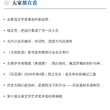
从鲁迅文学奖看创作新趋势
钱文亮：把远行看成了另一次人生
当代小说关键词：对话性、思想力与总体性
《大田歌谣》新书发布暨研讨会在京举行
古典学学者围观《奥德赛》：黑白海伦、佩涅罗佩的别针与神秘入侵者
《百花洲》2026年第4期｜巽之先生：老兵朱向前侧记三题
历史为我们提供的，是观照当下的方法——历史题材非虚构写作多人谈
第十届云南文学艺术奖评选结果揭晓