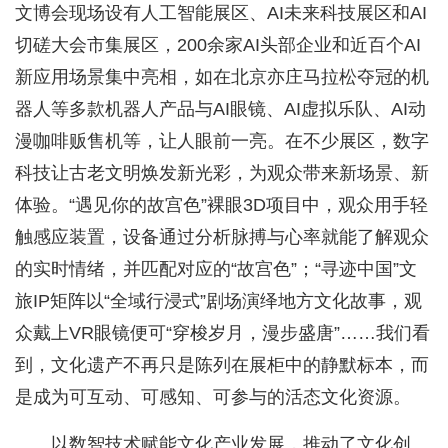
文博会现场设有人工智能展区、AI未来科技展区和AI
切磋大会市集展区，200余家AI头部企业和近百个AI
新应用场景集中亮相，如在北京亦庄马拉松夺冠的机
器人等多款机器人产品与AI眼镜、AI虚拟乐队、AI动
漫咖啡贩售机等，让人眼前一亮。在不少展区，数字
科技让古老文明焕发新光彩，为观众带来新场景、新
体验。“遇见你的故宫色”裸眼3D项目中，观众用手轻
触感应装置，设备通过分析脉搏与心率就能了解观众
的实时情绪，并匹配对应的“故宫色”；“寻迹中国”文
旅IP矩阵以“全域行浸式”剧场演绎地方文化故事，观
众戴上VR眼镜便可“穿梭岁月，漫步盛唐”……我们看
到，文化遗产不再只是陈列在展柜中的静默标本，而
是成为可互动、可感知、可参与的活态文化资源。
以数智技术赋能文化产业发展，推动了文化创