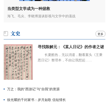
当类型文学成为一种拯救
海飞、毛尖、李晓博漫谈影视与文学中的谍战
更多
寻找陈解元：《某人日记》的作者之谜
长夏酷热，无以消遣，翻看案头《王秉
恩日记》整理本，不由让我想起……
万之：我的“西游记”与“自我”的资源
徐光耀的千封家书：岁月如歌 信短情长