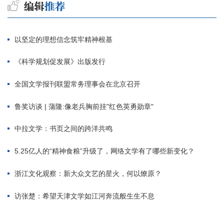
以坚定的理想信念筑牢精神根基
《科学规划促发展》出版发行
全国文学报刊联盟常务理事会在北京召开
鲁奖访谈 | 蒲隆:像老兵胸前挂"红色英勇勋章"
中拉文学：书页之间的跨洋共鸣
5.25亿人的“精神食粮”升级了，网络文学有了哪些新变化？
浙江文化观察：新大众文艺的星火，何以燎原？
访张楚：希望天津文学如江河奔流般生生不息