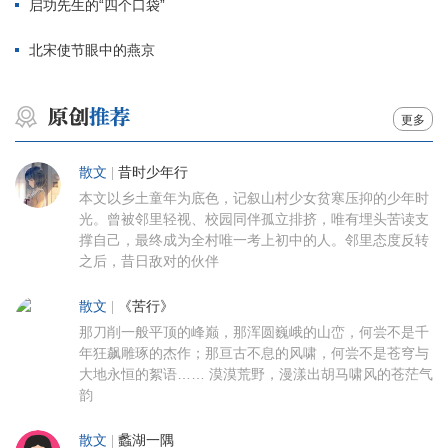
启功先生的“四个口袋”
北宋使节眼中的燕京
更多
散文
|
昔时少年行
本文以乡土童年为底色，记叙山村少女贫寒压抑的少年时
光。曾被邻里轻视、校园同伴孤立排挤，唯有埋头苦读支
撑自己，最终成为全村唯一考上初中的人。邻里态度反转
之后，昔日敌对的伙伴
散文
|
《苦行》
那刀削一般平顶的峰巅，那浑圆巍峨的山峦，何尝不是千
年狂飙雕琢的杰作；那亘古不息的风啸，何尝不是苍穹与
大地永恒的絮语…… 漠漠荒野，漫漾出胡马啸风的苍茫气
韵
散文
|
蠡湖一隅