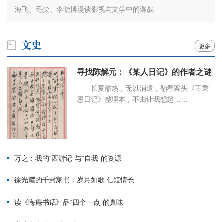
海飞、毛尖、李晓博漫谈影视与文学中的谍战
更多
寻找陈解元：《某人日记》的作者之谜
长夏酷热，无以消遣，翻看案头《王秉
恩日记》整理本，不由让我想起……
万之：我的“西游记”与“自我”的资源
徐光耀的千封家书：岁月如歌 信短情长
读《晦庵书话》品“四个一点”的真味