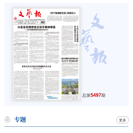
5497
总第
期
更多