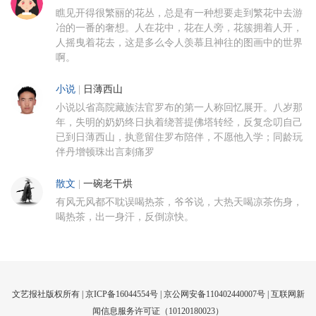
瞧见开得很繁丽的花丛，总是有一种想要走到繁花中去游
冶的一番的奢想。人在花中，花在人旁，花簇拥着人开，
人摇曳着花去，这是多么令人羡慕且神往的图画中的世界
啊。
小说
|
日薄西山
小说以省高院藏族法官罗布的第一人称回忆展开。八岁那
年，失明的奶奶终日执着绕菩提佛塔转经，反复念叨自己
已到日薄西山，执意留住罗布陪伴，不愿他入学；同龄玩
伴丹增顿珠出言刺痛罗
散文
|
一碗老干烘
有风无风都不耽误喝热茶，爷爷说，大热天喝凉茶伤身，
喝热茶，出一身汗，反倒凉快。
文艺报社版权所有 |
京ICP备16044554号
| 京公网安备110402440007号 |
互联网新
闻信息服务许可证（10120180023）