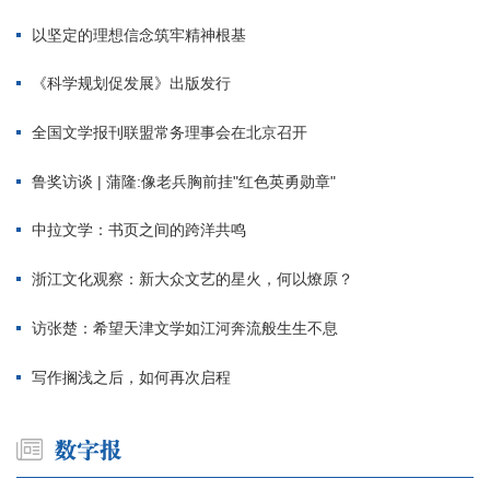
以坚定的理想信念筑牢精神根基
《科学规划促发展》出版发行
全国文学报刊联盟常务理事会在北京召开
鲁奖访谈 | 蒲隆:像老兵胸前挂"红色英勇勋章"
中拉文学：书页之间的跨洋共鸣
浙江文化观察：新大众文艺的星火，何以燎原？
访张楚：希望天津文学如江河奔流般生生不息
写作搁浅之后，如何再次启程