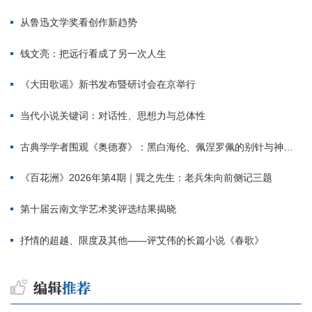
从鲁迅文学奖看创作新趋势
钱文亮：把远行看成了另一次人生
《大田歌谣》新书发布暨研讨会在京举行
当代小说关键词：对话性、思想力与总体性
古典学学者围观《奥德赛》：黑白海伦、佩涅罗佩的别针与神秘入侵者
《百花洲》2026年第4期｜巽之先生：老兵朱向前侧记三题
第十届云南文学艺术奖评选结果揭晓
抒情的超越、限度及其他——评艾伟的长篇小说《春歌》