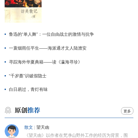
鲁迅的“单人舞”：一位自由战士的激情与抗争
一蓑烟雨任平生——海派通才文人陆澹安
寻踪海外华夏典籍——读《瀛海寻珍》
“千岁蘽”识破假隐士
白日易过，青灯有味
更多
散文
|
望天凼
《望天凼》以作者在梵净山野外工作的经历为背景，围