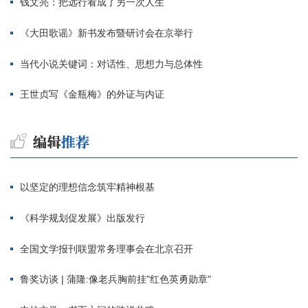
钱文亮：把远行看成了另一次人生
《大田歌谣》新书发布暨研讨会在京举行
当代小说关键词：对话性、思想力与总体性
王世贞写《金瓶梅》的外证与内证
以坚定的理想信念筑牢精神根基
《科学规划促发展》出版发行
全国文学报刊联盟常务理事会在北京召开
鲁奖访谈 | 蒲隆:像老兵胸前挂"红色英勇勋章"