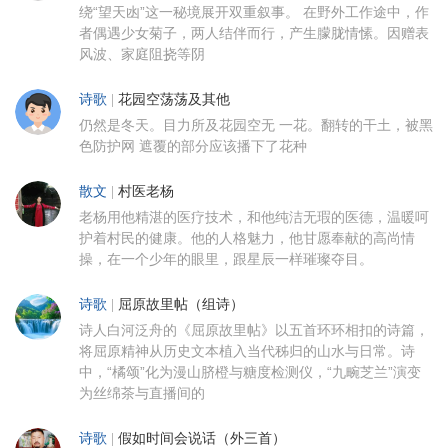
绕“望天凼”这一秘境展开双重叙事。 在野外工作途中，作
者偶遇少女菊子，两人结伴而行，产生朦胧情愫。因赠表
风波、家庭阻挠等阴
诗歌
|
花园空荡荡及其他
仍然是冬天。目力所及花园空无 一花。翻转的干土，被黑
色防护网 遮覆的部分应该播下了花种
散文
|
村医老杨
老杨用他精湛的医疗技术，和他纯洁无瑕的医德，温暖呵
护着村民的健康。他的人格魅力，他甘愿奉献的高尚情
操，在一个少年的眼里，跟星辰一样璀璨夺目。
诗歌
|
屈原故里帖（组诗）
诗人白河泛舟的《屈原故里帖》以五首环环相扣的诗篇，
将屈原精神从历史文本植入当代秭归的山水与日常。诗
中，“橘颂”化为漫山脐橙与糖度检测仪，“九畹芝兰”演变
为丝绵茶与直播间的
诗歌
|
假如时间会说话（外三首）