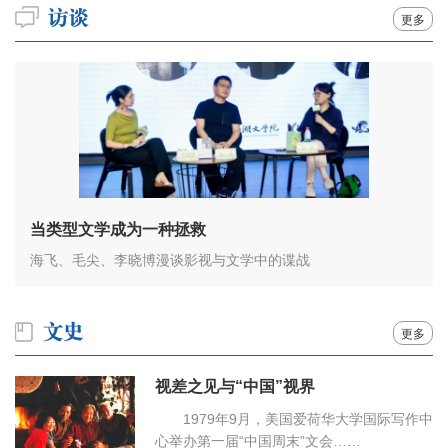
更多
当类型文学成为一种拯救
海飞、毛尖、李晓博漫谈影视与文学中的谍战
更多
视差之见与“中国”视界
1979年9月，美国爱荷华大学国际写作中
心举办第一届“中国周末”文会……