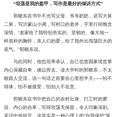
“坦荡是我的盔甲，写作是最好的倾诉方式”
郭晓东在书中不光写父母、爷爷奶奶，还写大舅
二舅，写沂蒙山小调，写村口的老井，字里行间饱含
深情。“老家给了我特别夯实的、坚韧的、像大地一
样质朴的胸怀，亲人们的爱，给了我外出闯荡巨大的
底气。”郭晓东说。
与此同时，他也坦率承认，自己也曾因家境贫寒
内心深藏自卑，难以挥去。读大学时的郭晓东，不太
敢跟人交流，说一句话之前要在心里想半天——怕不
得体，怕不被接受，怕别人不在意。
郭晓东在书中把自己的农村出身、打工时的窘
迫、内心的自卑，写得坦荡无保留，令人印象深刻。
采访中他坦言，这其实是一种心理上的“自我保护”策