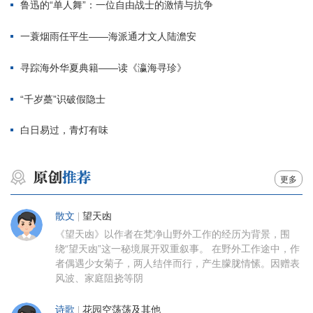
鲁迅的“单人舞”：一位自由战士的激情与抗争
一蓑烟雨任平生——海派通才文人陆澹安
寻踪海外华夏典籍——读《瀛海寻珍》
“千岁蘽”识破假隐士
白日易过，青灯有味
更多
散文
|
望天凼
《望天凼》以作者在梵净山野外工作的经历为背景，围
绕“望天凼”这一秘境展开双重叙事。 在野外工作途中，作
者偶遇少女菊子，两人结伴而行，产生朦胧情愫。因赠表
风波、家庭阻挠等阴
诗歌
|
花园空荡荡及其他