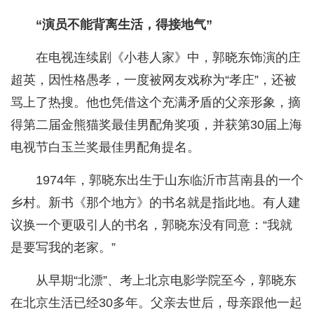
“演员不能背离生活，得接地气”
在电视连续剧《小巷人家》中，郭晓东饰演的庄
超英，因性格愚孝，一度被网友戏称为“孝庄”，还被
骂上了热搜。他也凭借这个充满矛盾的父亲形象，摘
得第二届金熊猫奖最佳男配角奖项，并获第30届上海
电视节白玉兰奖最佳男配角提名。
1974年，郭晓东出生于山东临沂市莒南县的一个
乡村。新书《那个地方》的书名就是指此地。有人建
议换一个更吸引人的书名，郭晓东没有同意：“我就
是要写我的老家。”
从早期“北漂”、考上北京电影学院至今，郭晓东
在北京生活已经30多年。父亲去世后，母亲跟他一起