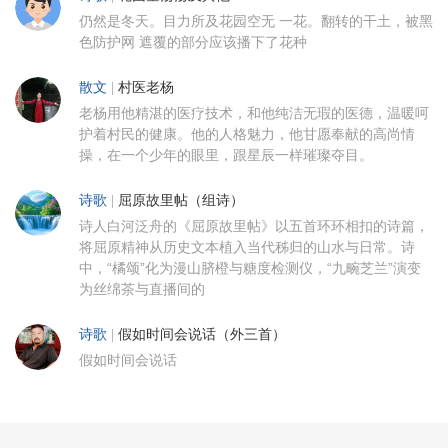
仍然是冬天。目力所及花园空无 一花。翻转的干土，被黑
色防护网 遮覆的部分应该播下了花种
散文
|
村医老杨
老杨用他精湛的医疗技术，和他纯洁无瑕的医德，温暖呵
护着村民的健康。他的人格魅力，他甘愿奉献的高尚情
操，在一个少年的眼里，跟星辰一样璀璨夺目。
诗歌
|
屈原故里帖（组诗）
诗人白河泛舟的《屈原故里帖》以五首环环相扣的诗篇，
将屈原精神从历史文本植入当代秭归的山水与日常。诗
中，“橘颂”化为漫山脐橙与糖度检测仪，“九畹芝兰”演变
为丝绵茶与直播间的
诗歌
|
假如时间会说话（外三首）
假如时间会说话