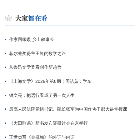
作家回家暖 乡土叙事长
菲尔兹奖得主王虹的数学之路
从鲁迅文学奖看创作新趋势
《上海文学》2026年第8期｜周洁茹：学车
钱文亮：把远行看成了另一次人生
最高人民法院党组书记、院长张军为中国作协干部大讲堂授课
《大田歌谣》新书发布暨研讨会在京举行
王世贞写《金瓶梅》的外证与内证