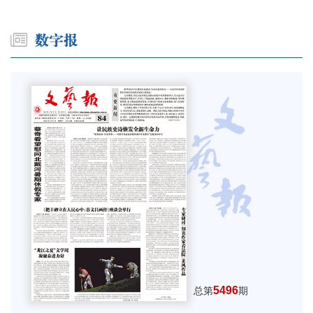
5496
总第
期