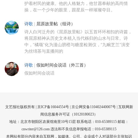
护着村民的健康。他的人格魅力，他甘愿奉献的高尚情
操，在一个少年的眼里，跟星辰一样璀璨夺目。
诗歌
|
屈原故里帖（组诗）
诗人白河泛舟的《屈原故里帖》以五首环环相扣的诗篇，
将屈原精神从历史文本植入当代秭归的山水与日常。诗
中，“橘颂”化为漫山脐橙与糖度检测仪，“九畹芝兰”演变
为丝绵茶与直播间的
诗歌
|
假如时间会说话（外三首）
假如时间会说话
文艺报社版权所有 |
京ICP备16044554号
| 京公网安备110402440007号 |
互联网新
闻信息服务许可证（10120180023）
地址：北京市朝阳区农展馆南里10号15层 联系电话：010-65389115 邮箱：
cnwriter@126.com 违法和不良信息举报电话：010-65389115
本网站有部分内容来自互联网，如媒体、公司、企业或个人对该部分主张知识