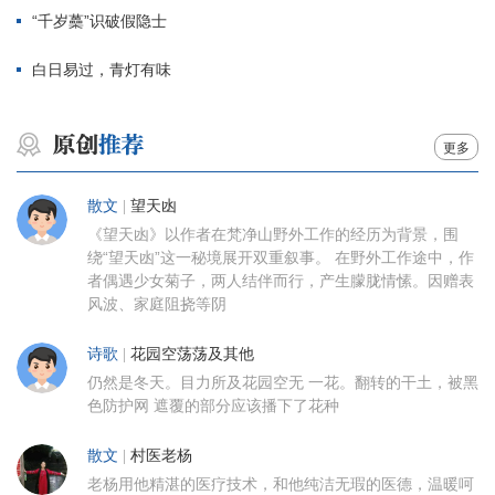
“千岁蘽”识破假隐士
白日易过，青灯有味
更多
散文
|
望天凼
《望天凼》以作者在梵净山野外工作的经历为背景，围
绕“望天凼”这一秘境展开双重叙事。 在野外工作途中，作
者偶遇少女菊子，两人结伴而行，产生朦胧情愫。因赠表
风波、家庭阻挠等阴
诗歌
|
花园空荡荡及其他
仍然是冬天。目力所及花园空无 一花。翻转的干土，被黑
色防护网 遮覆的部分应该播下了花种
散文
|
村医老杨
老杨用他精湛的医疗技术，和他纯洁无瑕的医德，温暖呵