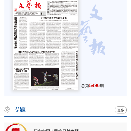
5496
总第
期
更多