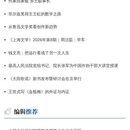
作家回家暖 乡土叙事长
菲尔兹奖得主王虹的数学之路
从鲁迅文学奖看创作新趋势
《上海文学》2026年第8期｜周洁茹：学车
钱文亮：把远行看成了另一次人生
最高人民法院党组书记、院长张军为中国作协干部大讲堂授课
《大田歌谣》新书发布暨研讨会在京举行
王世贞写《金瓶梅》的外证与内证