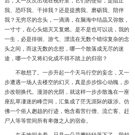
后，又一次次出现在视野里，它们的使命，是阻止
我、恐吓我、干掉我？还是提携我、磨砺我、陪伴
我？无穷尽的念头，一滴滴，在脑海中结晶又弥散，
一寸寸，在心头熄灭又复燃。是不是也可以说，我的
一生，必是徘徊、游弋、漂流在无数个错综复杂的念
头之间，而这无数的念想，哪一个散落成无尽的迷
途，哪一个又将幻化成不得不踏上的归宿？
不敢想了。一步升起一个天马行空的妄念，又一
步遭遇一场人去楼空的幻灭，真是步步惊心动魄，步
步改朝换代。漫游的光阴，就这样一步步散逸在一座
座乱草凄迷的峰峦间，汇集成了茫无涯际的跋涉。仿
佛一个俗人趔趄的行迹，饱含着苦行僧、流亡客、赶
尸人等等世间所有卑微之人的宿命。