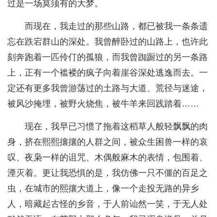
过是一场莫须有的大梦。
而现在，我走过的那些山路，都已被我一条条遗
忘在跌宕群山的深处。我曾醉卧过的山路上，也许此
刻奔跑着一匹伶仃的孤狼，而我曾踟蹰过的另一条路
上，正有一个褴褛的疯子向着崖谷深处逃逸而去。一
定还有更多我曾游荡过的土路与大道、荒径与迷途，
被风沙掩埋，被野火烧焦，被牛羊来回践踏着……
现在，我早已习惯了拖着这稻草人般轻飘飘的肉
身，挤在熙熙攘攘的人群之间，被众生困兽一样的哀
叹、夜枭一样的诅咒、木偶般麻木的表情，包围着、
湮灭着。更让我恐惧的是，我仿佛一只不僵的百足之
虫，在城市的熙攘大道上，像一个走投无路的异乡
人，暗藏起古怪的乡音，于人前讪然一笑，于无人处