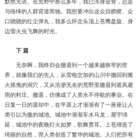
默然无语。在荒野中那么多年，我已浑身逆骨，总是
与络绎的人群背道而驰。我想要冲出这众目睽睽、众
口哓哓的红尘弹丸，我多么怀念头顶上苍鹰盘旋、身
边萤火虫飞舞的时光。
下 篇
无奈啊，我终归会撤退到一个越来越狭窄的世
界，就像我们的先人，从雷电交加的山川中撤回到篝
火摇曳的洞穴，又从浩渺无名的荒野里撤退到遮风避
雨的村庄。撤退，仿佛成了人类永不停歇的事业。在
日复一日的退却中，在平原上才渐渐有了一座座让人
类引以为傲的城池。城池中渐渐车水马龙，屋宇绵
延，城池中的夜晚灯火如梦，歌舞贯耳。上苍缔造了
绮丽的自然，而人类创造了繁华的城池。人们把所有