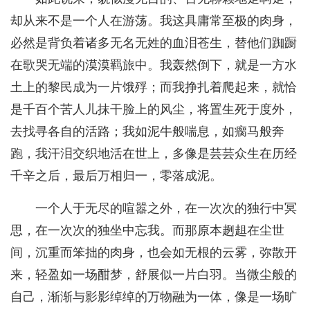
却从来不是一个人在游荡。我这具庸常至极的肉身，
必然是背负着诸多无名无姓的血泪苍生，替他们踟蹰
在歌哭无端的漠漠羁旅中。我轰然倒下，就是一方水
土上的黎民成为一片饿殍；而我挣扎着爬起来，就恰
是千百个苦人儿抹干脸上的风尘，将置生死于度外，
去找寻各自的活路；我如泥牛般喘息，如瘸马般奔
跑，我汗泪交织地活在世上，多像是芸芸众生在历经
千辛之后，最后万相归一，零落成泥。
一个人于无尽的喧嚣之外，在一次次的独行中冥
思，在一次次的独坐中忘我。而那原本趔趄在尘世
间，沉重而笨拙的肉身，也会如无根的云雾，弥散开
来，轻盈如一场酣梦，舒展似一片白羽。当微尘般的
自己，渐渐与影影绰绰的万物融为一体，像是一场旷