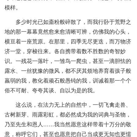
模样。
多少时光已如齑粉般碎散了，而我行卧于荒野之
地的那一幕幕竟然愈来愈清晰可辨，仿佛我的心头，
横亘着一座荒原。在那里，四季无尽更迭，而万物济
济一堂，穿梭往来。各自携带着数不胜数的奇智妙
识。一残花一落叶，一雏鸟一爬虫，甚至一滴胆怯的
露水、一丝犹豫的微风，都不厌其烦地养育着孩子般
羸弱的我，教化着顽石般愚钝的我，训诫着那一个个
俗不可耐、夸夸其谈、自以为是的我。
这么说，在法力无上的自然中，一切飞禽走兽、
古树新芽、雨露彩虹，都必然成为我的词典与圣物，
乃至先生和恩人……我当然愿意这样带着十万分的敬
意，称呼它们，甚至也愿意把自己当成更无知也更懦