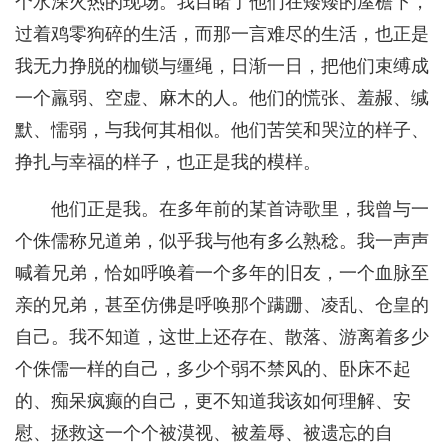
个水深火热的现场。我目睹了他们在矮矮的屋檐下，
过着鸡零狗碎的生活，而那一言难尽的生活，也正是
我无力挣脱的枷锁与缰绳，日渐一日，把他们束缚成
一个羸弱、空虚、麻木的人。他们的慌张、羞赧、缄
默、懦弱，与我何其相似。他们苦笑和哭泣的样子、
挣扎与幸福的样子，也正是我的模样。
他们正是我。在多年前的某首诗歌里，我曾与一
个侏儒称兄道弟，似乎我与他有多么熟稔。我一声声
喊着兄弟，恰如呼唤着一个多年的旧友，一个血脉至
亲的兄弟，甚至仿佛是呼唤那个蹒跚、凌乱、仓皇的
自己。我不知道，这世上还存在、散落、游离着多少
个侏儒一样的自己，多少个弱不禁风的、卧床不起
的、痴呆疯癫的自己，更不知道我该如何理解、安
慰、拯救这一个个被漠视、被羞辱、被遗忘的自