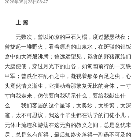
2026年05月28日08:47
上 篇
无数次，曾以沁凉的巨石为榻，度过瑟瑟秋夜；
曾拢起一堆野火，看着凛冽的山泉水，在斑驳的铝饭
盒中如大海般沸腾；曾远远望见，觅食的野猪家族们
大腹便便，穿过月光下的山谷，如匍匐前行的一支铁
甲军；曾跌坐在乱石之中，凝视着那条百足之虫，心
头竟然情义渐生，它挪动着那繁复无比的身体，一寸
寸向我走来，仿佛要向我明示什么，要给我献出什
么……我们客居的这个星球，太奥妙，太纷繁，太深
邃，太不可思议，我这个毕生都在访学的门徒小儿，
无休止流连和游荡在这无穷的教义之间，总是意犹未
尽，总是忽有所得，最后却终究落得一副愚不可及的