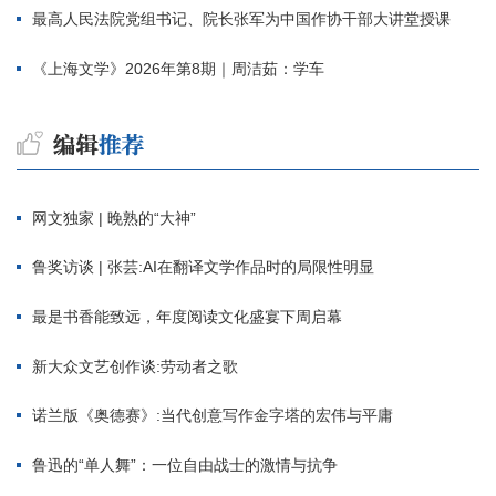
最高人民法院党组书记、院长张军为中国作协干部大讲堂授课
《上海文学》2026年第8期｜周洁茹：学车
网文独家 | 晚熟的“大神”
鲁奖访谈 | 张芸:AI在翻译文学作品时的局限性明显
最是书香能致远，年度阅读文化盛宴下周启幕
新大众文艺创作谈:劳动者之歌
诺兰版《奥德赛》:当代创意写作金字塔的宏伟与平庸
鲁迅的“单人舞”：一位自由战士的激情与抗争