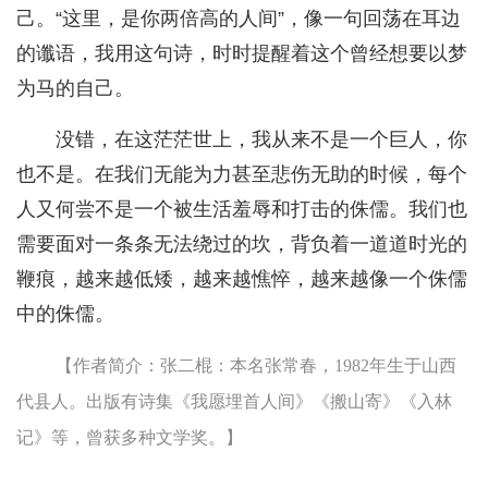
己。“这里，是你两倍高的人间”，像一句回荡在耳边
的谶语，我用这句诗，时时提醒着这个曾经想要以梦
为马的自己。
没错，在这茫茫世上，我从来不是一个巨人，你
也不是。在我们无能为力甚至悲伤无助的时候，每个
人又何尝不是一个被生活羞辱和打击的侏儒。我们也
需要面对一条条无法绕过的坎，背负着一道道时光的
鞭痕，越来越低矮，越来越憔悴，越来越像一个侏儒
中的侏儒。
【作者简介：张二棍：本名张常春，1982年生于山西
代县人。出版有诗集《我愿埋首人间》《搬山寄》《入林
记》等，曾获多种文学奖。】