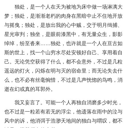
独处，是一个人在天为被地为床中做一场淋漓大
梦；独处，是渐渐老朽的肉身在黑暗中止不住地开放
与摇曳；独处，是放出我的心中贼，交于明月缉捕、
星光审判；独坐，是眼前漆黑中，有无量众生，影影
绰绰，纷至沓来……独处，也许就是一个人在亘古如
斯的世上，找一个山穷水尽处安顿好自己、享用着自
己。无论凭空获得了什么，都不会意外，不过是几粒
遥远的灯火，闪烁在明与灭的宿命里；而无论失去什
么，也不必有丝毫惋惜，不过是几声恍惚的鸟鸣，消
逝在幻或真的耳郭外。
我又妄言了。可能一个人再独自消磨多少时光，
也不过是一粒若有若无的浮尘，他遗落在雨中的泣与
风中的诉，他消弭于浩渺天地间的独白与喟叹，都不