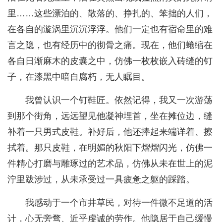
里……这些漂泊的、散落的、挣扎的、笨拙的人们，
在各自的漩涡里沉沉浮浮。他们一定也有宿命里的难
言之隐，也有经历中的彻骨之痛。现在，他们蜷缩在
各自日渐麻木的皮囊之中，仿佛一枚枚嵌入砖缝的钉
子，在漆黑中暗自腐朽，无人瞩目。
我曾认识一个钉鞋匠。依然记得，我又一次游荡
到那个街角，远远望见他凝神埋首，坐在摊位边，缝
补着一只男式皮鞋。补好后，他还捧起来端详着、擦
拭着。那只皮鞋，在明媚的秋阳下熠熠闪光，仿佛一
件精心打磨与雕琢过的艺术品，仿佛从未在世上的泥
泞里跋涉过，从未承受过一具疲惫之躯的踩踏。
我感动于一个市井草民，对待一件微不足道的活
计，心无旁骛、近乎虔诚的劳作。他隐居于自己缓慢