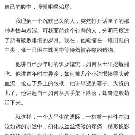
自己的腹中，慢慢咀嚼殆尽。
我理解一个沉默已久的人，突然打开话匣子的那
种卑怯与羞涩。可我面前这个钉鞋的人，分明已度过
了所有破败难堪的岁月。现在，他蜷缩在一堆旧鞋的
中央，像一只困在蛛网中等待着被吞噬的猎物。
他讲自己少年时的饥肠辘辘，如何从土里挖蚯蚓
吃。他讲青年时在异乡，如何被几个小流氓揍得头破
血流，抢走了身上的包袱。他讲早逝的妻子、夭折的
儿子。他讲起自己如何从脚手架上跌落，却奇迹般苟
活下来。
就这样，一个人平生的遭际，一桩桩一件件在如
泣如诉的讲述中，幻化成丝丝缕缕的疼痛，移形换影