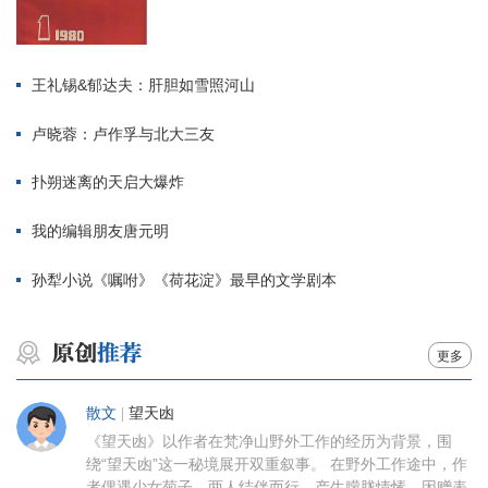
王礼锡&郁达夫：肝胆如雪照河山
卢晓蓉：卢作孚与北大三友
扑朔迷离的天启大爆炸
我的编辑朋友唐元明
孙犁小说《嘱咐》《荷花淀》最早的文学剧本
更多
散文
|
望天凼
《望天凼》以作者在梵净山野外工作的经历为背景，围
绕“望天凼”这一秘境展开双重叙事。 在野外工作途中，作
者偶遇少女菊子，两人结伴而行，产生朦胧情愫。因赠表