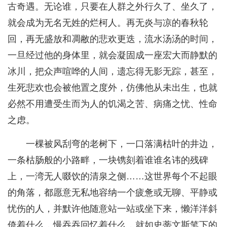
古奇遇。无论谁，只要在人群之外行久了、坐久了，
就会成为无名无姓的烂柯人。再无炎与凉的春秋轮
回，再无盛放和凋敝的悲欢更迭，流水汤汤的时间，
一旦经过他的身体里，就会凝固成一座宏大而静默的
冰川，把众声喧哗的人间，遗忘得无影无踪，甚至，
生死悲欢也会被他置之度外，仿佛他从未出生，也就
必然不用遭受生而为人的饥渴之苦、病痛之忧、性命
之虑。
一棵被风刮弯的老树下，一口落满枯叶的井边，
一条枯肠般的小路畔，一块镌刻着谁谁名讳的残碑
上，一湾无人啜饮的清泉之侧……这世界每个不起眼
的角落，都愿意无私地容纳一个疲惫或无聊、平静或
忧伤的人，并默许他随意站一站或坐下来，懒洋洋斜
倚着什么，慢吞吞回忆着什么，就如史蒂文斯笔下的