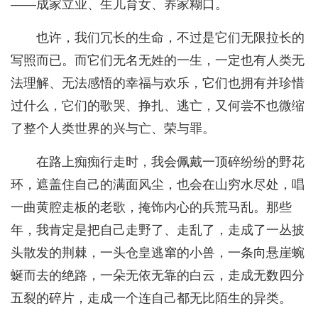
——成家立业、生儿育女、养家糊口。
也许，我们冗长的生命，不过是它们无限拉长的
写照而已。而它们无名无姓的一生，一定也有人类无
法理解、无法感悟的幸福与欢乐，它们也拥有并珍惜
过什么，它们的歌哭、挣扎、逃亡，又何尝不也微缩
了整个人类世界的兴与亡、荣与罪。
在路上痴痴行走时，我会佩戴一顶碎纷纷的野花
环，遮盖住自己的满面风尘，也会在山穷水尽处，唱
一曲黄腔走板的老歌，掩饰内心的兵荒马乱。那些
年，我肯定是把自己走野了、走乱了，走成了一丛披
头散发的荆棘，一头仓皇逃窜的小兽，一条向悬崖蜿
蜒而去的绝路，一朵无依无靠的白云，走成无数四分
五裂的碎片，走成一个连自己都无比陌生的异类。