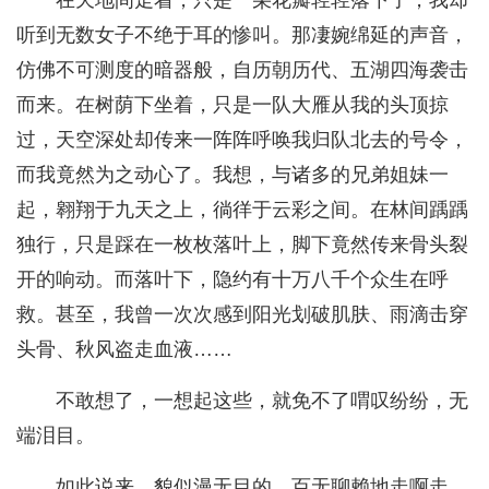
在天地间走着，只是一朵花瓣轻轻落下了，我却
听到无数女子不绝于耳的惨叫。那凄婉绵延的声音，
仿佛不可测度的暗器般，自历朝历代、五湖四海袭击
而来。在树荫下坐着，只是一队大雁从我的头顶掠
过，天空深处却传来一阵阵呼唤我归队北去的号令，
而我竟然为之动心了。我想，与诸多的兄弟姐妹一
起，翱翔于九天之上，徜徉于云彩之间。在林间踽踽
独行，只是踩在一枚枚落叶上，脚下竟然传来骨头裂
开的响动。而落叶下，隐约有十万八千个众生在呼
救。甚至，我曾一次次感到阳光划破肌肤、雨滴击穿
头骨、秋风盗走血液……
不敢想了，一想起这些，就免不了喟叹纷纷，无
端泪目。
如此说来，貌似漫无目的、百无聊赖地走啊走，