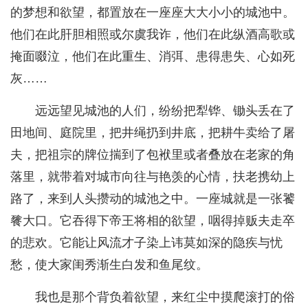
的梦想和欲望，都置放在一座座大大小小的城池中。
他们在此肝胆相照或尔虞我诈，他们在此纵酒高歌或
掩面啜泣，他们在此重生、消弭、患得患失、心如死
灰……
远远望见城池的人们，纷纷把犁铧、锄头丢在了
田地间、庭院里，把井绳扔到井底，把耕牛卖给了屠
夫，把祖宗的牌位揣到了包袱里或者叠放在老家的角
落里，就带着对城市向往与艳羡的心情，扶老携幼上
路了，来到人头攒动的城池之中。一座城就是一张饕
餮大口。它吞得下帝王将相的欲望，咽得掉贩夫走卒
的悲欢。它能让风流才子染上讳莫如深的隐疾与忧
愁，使大家闺秀渐生白发和鱼尾纹。
我也是那个背负着欲望，来红尘中摸爬滚打的俗