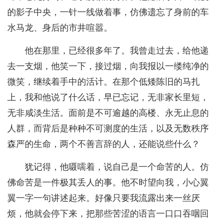
的影子中央，一针一线做着事，仿佛遗忘了身前的车
水马龙、身后的市井喧嚣。
他在那里，已经很多年了。我曾走过去，给他递
去一支烟，他笑一下，接过烟，向我报以一缕纯净的
微笑，继续着手中的活计。在那个低矮陈旧的马扎
上，我和他说了什么话，早已忘记，无非家长里短，
无非咸淡生活。面前是不可逾越的高楼、永无止息的
人群，而背后是种种不可测度的生活，以及无数秩序
森严的生命，两个不善言辞的人，还能说些什么？
犹记得，他嗫嚅着，说自己是一个命苦的人。仿
佛命苦是一件极其丢人的事。他不时望向我，小心翼
翼一字一句讲述起来。好像只要我流露出来一丝厌
烦，他就会停下来，把那些苦涩的语言一口口吞咽回