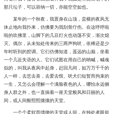
那只坛子，可以容纳一切，亦能空空如也。
某年的一个秋夜，我置身在山顶，蛮横的夜风无
休止地向我扑来，仿佛要为我刮骨疗伤。在这呼呼啦
啦的吹拂里，山脚下的几豆灯火也动荡不安，渐次熄
灭。偶尔，从未知处传来的三两声狗吠，依稀还是少
年时听到的腔调。它们仿佛知道，遥远的山巅，坐着
一个几近失语的人。它们试图在用自己的呐喊，喊魂
似的，叫我从夜风中起身，赶回凡间，如万万千千的
人一样，去悲去喜，去爱去恨。吠犬们短暂而拘束的
一生，又怎么会理解一个满脸夜色的人，哪怕永远侧
身人群之外，也一直揣着一座天堂般风和日丽的人
间，或人间般熙熙攘攘的天堂。
一个个柔软而缥缈的天堂或人间，在独处者眼前