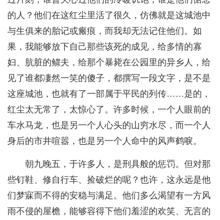
的人？他们在这红尘里活了很久，仿佛就是这城池中
与生俱来的胎记或瘢痕，而我却无法记住他们。如
果，我能够放下自己那些该死的成见，给多情的寡
妇、肮脏的鳏夫，给那个暴毙在公园里的异乡人，给
见了谁都凄然一笑的傻子，都撰写一段文字，是不是
这座城池，也就有了一部属于平民的列传……是的，
红尘太无常了，太惊心了。许多时候，一个人眼前的
车水马龙，也是另一个人心头的山穷水尽，而一个人
身后的市井喧嚣，也是另一个人命中的风声鹤唳。
朝九晚五，于许多人，是刑具般的惩罚。但对那
些钉鞋、修自行车、捡破烂的呢？也许，这永远是他
们梦寐而不得的安稳与满足。他们多么渴望有一方风
雨不侵的屋檐，能够容得下他们羞涩的欢笑、无言的