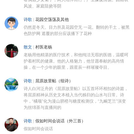
风波、家庭阻挠等阴
诗歌
|
花园空荡荡及其他
仍然是冬天。目力所及花园空无 一花。翻转的干土，被黑
色防护网 遮覆的部分应该播下了花种
散文
|
村医老杨
老杨用他精湛的医疗技术，和他纯洁无瑕的医德，温暖呵
护着村民的健康。他的人格魅力，他甘愿奉献的高尚情
操，在一个少年的眼里，跟星辰一样璀璨夺目。
诗歌
|
屈原故里帖（组诗）
诗人白河泛舟的《屈原故里帖》以五首环环相扣的诗篇，
将屈原精神从历史文本植入当代秭归的山水与日常。诗
中，“橘颂”化为漫山脐橙与糖度检测仪，“九畹芝兰”演变
为丝绵茶与直播间的
诗歌
|
假如时间会说话（外三首）
假如时间会说话