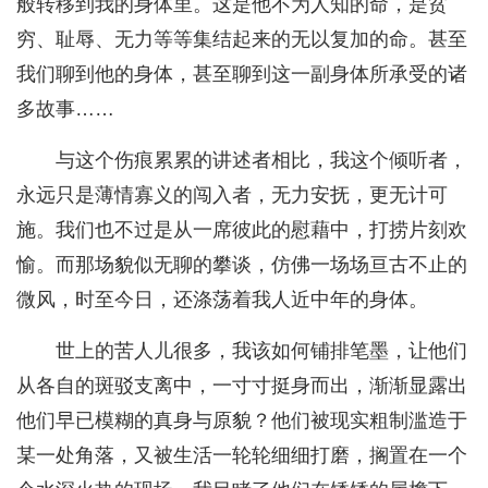
般转移到我的身体里。这是他不为人知的命，是贫
穷、耻辱、无力等等集结起来的无以复加的命。甚至
我们聊到他的身体，甚至聊到这一副身体所承受的诸
多故事……
与这个伤痕累累的讲述者相比，我这个倾听者，
永远只是薄情寡义的闯入者，无力安抚，更无计可
施。我们也不过是从一席彼此的慰藉中，打捞片刻欢
愉。而那场貌似无聊的攀谈，仿佛一场场亘古不止的
微风，时至今日，还涤荡着我人近中年的身体。
世上的苦人儿很多，我该如何铺排笔墨，让他们
从各自的斑驳支离中，一寸寸挺身而出，渐渐显露出
他们早已模糊的真身与原貌？他们被现实粗制滥造于
某一处角落，又被生活一轮轮细细打磨，搁置在一个