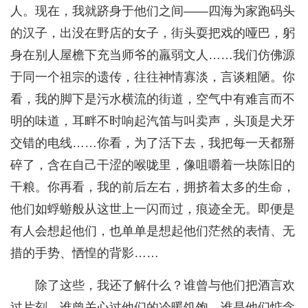
人。现在，我就跻身于他们之间——四海为家跑码头
的汉子，出没在野店的女子，街头耍把戏的哑巴，躬
身在别人屋檐下充当师爷的羸弱文人……我们仿佛源
于同一个祖宗的遗传，往往神情寡淡，言谈粗陋。你
看，我的脚下是污水横流的街道，空气中有难言而不
明的味道，耳畔不时响起汽笛与叫卖声，头顶是犬牙
交错的电线……你看，为了活下去，我把每一天都掰
碎了，含在自己干涩的喉咙里，像咀嚼着一块陈旧的
干粮。你再看，我的前后左右，拥挤着太多的生命，
他们如蜉蝣般从这世上一闪而过，痕迹全无。即便是
有人会想起他们，也单单是想起他们茫然的表情、无
措的手势、恓惶的背影……
除了这些，我还了解什么？谁曾与他们把酒言欢
过片刻，谁曾关心过他们的冷暖饥饱，谁是他们惦念