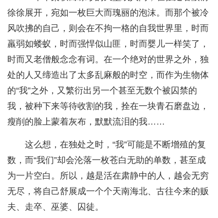
徐徐展开，宛如一枚巨大而瑰丽的泡沫。而那个被冷
风吹拂的自己，则会在不拘一格的自我世界里，时而
羸弱如蝼蚁，时而强悍似山匪，时而婴儿一样笑了，
时而又老僧般念念有词。在一个绝对的世界之外，独
处的人又缔造出了太多乱麻般的时空，而作为生物体
的“我”之外，又繁衍出另一个甚至无数个被囚禁的
我，被种下来等待收割的我，拴在一块青石磨盘边，
瘦削的脸上蒙着灰布，默默流泪的我……
这么想，在独处之时，“我”可能是不断增殖的复
数，而“我们”却会沦落一枚苍白无助的单数，甚至成
为一片空白。所以，越是活在肃静中的人，越会无穷
无尽，将自己舒展成一个个天南海北、古往今来的贩
夫、走卒、巫婆、囚徒。