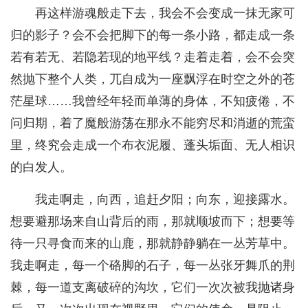
再这样游魂般走下去，我会不会变成一抹无家可
归的影子？会不会把脚下的每一条小路，都走成一条
若有若无、若隐若现的地平线？走着走着，会不会突
然抛下整个人类，兀自成为一座飘浮在时空之外的苍
茫星球……我曾经年轻而单薄的身体，不知疲倦，不
问归期，着了魔般游荡在那永不能穷尽和消逝的荒蛮
里，终究会走成一个布衣泥履、蓬头垢面、无人相识
的白发人。
我走啊走，向西，追赶夕阳；向东，迎接露水。
想要避那场来自山背后的雨，那就顺坡而下；想要等
待一只寻食而来的山鹿，那就静静躺在一丛芳草中。
我走啊走，每一个硌脚的石子，每一丛张牙舞爪的荆
棘，每一道支离破碎的沟坎，它们一次次被我抛诸身