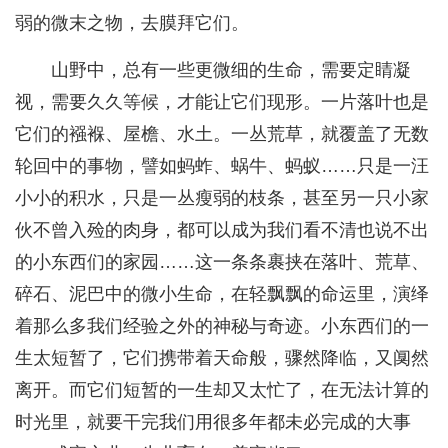
弱的微末之物，去膜拜它们。
山野中，总有一些更微细的生命，需要定睛凝
视，需要久久等候，才能让它们现形。一片落叶也是
它们的襁褓、屋檐、水土。一丛荒草，就覆盖了无数
轮回中的事物，譬如蚂蚱、蜗牛、蚂蚁……只是一汪
小小的积水，只是一丛瘦弱的枝条，甚至另一只小家
伙不曾入殓的肉身，都可以成为我们看不清也说不出
的小东西们的家园……这一条条裹挟在落叶、荒草、
碎石、泥巴中的微小生命，在轻飘飘的命运里，演绎
着那么多我们经验之外的神秘与奇迹。小东西们的一
生太短暂了，它们携带着天命般，骤然降临，又阒然
离开。而它们短暂的一生却又太忙了，在无法计算的
时光里，就要干完我们用很多年都未必完成的大事