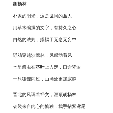
胡杨林
朴素的阳光，这是世间的圣人
用草木编撰的文字，有持久之心
自然的法则，赐福于无念无妄中
野鸡穿越沙棘林，风感动着风
七星瓢虫在茎叶上入定，口含咒语
一只狐狸闪过，山坳处更加寂静
晋北的风诵着经文，灌顶胡杨林
袈裟来自内心的慎独，我手拈紫鸢尾