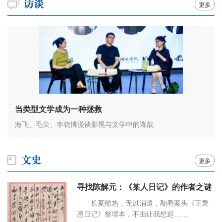
更多
当类型文学成为一种拯救
海飞、毛尖、李晓博漫谈影视与文学中的谍战
更多
寻找陈解元：《某人日记》的作者之谜
长夏酷热，无以消遣，翻看案头《王秉
恩日记》整理本，不由让我想起……