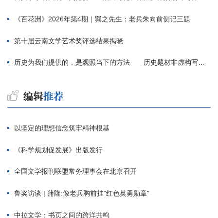
《百花洲》2026年第4期｜巽之先生：老兵朱向前侧记三题
第十届云南文学艺术奖评选结果揭晓
历史为我们提供的，是观照当下的方法——历史题材非虚构写作多人谈
以坚定的理想信念筑牢精神根基
《科学规划促发展》出版发行
全国文学报刊联盟常务理事会在北京召开
鲁奖访谈 | 蒲隆:像老兵胸前挂"红色英勇勋章"
中拉文学：书页之间的跨洋共鸣