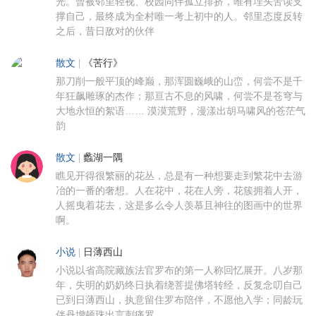
光。曾被邻里轻视、校园同伴孤立排挤，唯有埋头苦读支
撑自己，最终成为全村唯一考上初中的人。邻里态度反转
之后，昔日敌对的伙伴
散文
|
《苦行》
那刀削一般平顶的峰巅，那浑圆巍峨的山峦，何尝不是千
年狂飙雕琢的杰作；那亘古不息的风啸，何尝不是苍穹与
大地永恒的絮语…… 漠漠荒野，漫漾出胡马啸风的苍茫气
韵
散文
|
蠡湖一隅
瞧见开得很繁丽的花丛，总是有一种想要走到繁花中去游
冶的一番的奢想。人在花中，花在人旁，花簇拥着人开，
人摇曳着花去，这是多么令人羡慕且神往的图画中的世界
啊。
小说
|
日薄西山
小说以省高院藏族法官罗布的第一人称回忆展开。八岁那
年，失明的奶奶终日执着绕菩提佛塔转经，反复念叨自己
已到日薄西山，执意留住罗布陪伴，不愿他入学；同龄玩
伴丹增顿珠出言刺痛罗