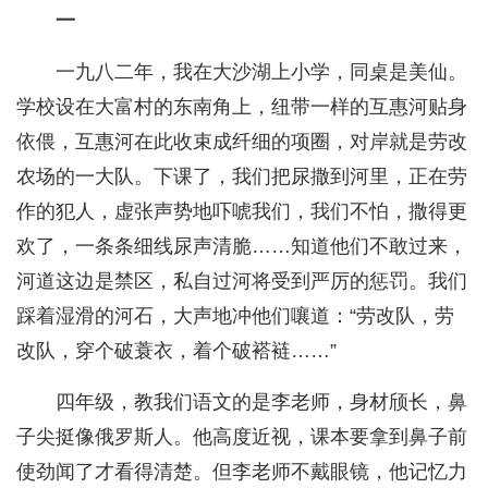
一
一九八二年，我在大沙湖上小学，同桌是美仙。
学校设在大富村的东南角上，纽带一样的互惠河贴身
依偎，互惠河在此收束成纤细的项圈，对岸就是劳改
农场的一大队。下课了，我们把尿撒到河里，正在劳
作的犯人，虚张声势地吓唬我们，我们不怕，撒得更
欢了，一条条细线尿声清脆……知道他们不敢过来，
河道这边是禁区，私自过河将受到严厉的惩罚。我们
踩着湿滑的河石，大声地冲他们嚷道：“劳改队，劳
改队，穿个破蓑衣，着个破褡裢……”
四年级，教我们语文的是李老师，身材颀长，鼻
子尖挺像俄罗斯人。他高度近视，课本要拿到鼻子前
使劲闻了才看得清楚。但李老师不戴眼镜，他记忆力