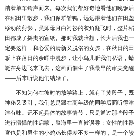
踏着单车铃声而来。每次我们都好奇地看他们晚饭后
在稻田里散步，我们像群雏鸭，远远跟着他们在田垄
移动的剪影，吴师母月白衬衫的衣角翻飞时，整片稻
田都成了摇曳的宣纸。那时我就暗想，长大后我也一
定要这样，和心爱的清新又脱俗的女孩，在秋日的田
畈上在落日的余晖中漫步，让小鸟儿听我们私语，蜻
蜓在身边飞来飞去，这画面催生了我最早的审美觉醒
——后来听说他们结婚了。
不知为何在彼时的放学路上，就有了黄段子，既
神秘又吸引，我们总是跟在高年级的同学后面听得津
津有味。记不起具体的故事情节，只是通过那些段子
进行懵懂的性启蒙，脑海里一直被误导：女性的性器
官也是和男生的小鸡鸡长得差不多一样的，是一个较