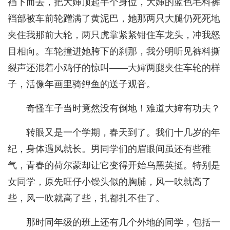
裆下而去，把大婶顶起半个身位，大婶的蓝色毛料裤
裆部被车前轮蹭满了黄泥巴，她那两只大腿仍死死地
夹住我那前大轮，两只虎掌紧紧钳住车龙头，冲我怒
目相向。车轮撞进她胯下的刹那，我分明听见裤料撕
裂声还混着小鸡仔的惊叫——大婶两腿夹住车轮的样
子，活像年画里骑鲤鱼的送子观音。
奇怪车子当时竟然没有倒地！难道大婶有功夫？
转眼又是一个学期，春天到了。我们十几岁的年
纪，身体遇风就长。男同学们的眉眼间虽还有些稚
气，青春的荷尔蒙却让它变得开始乌黑英挺。特别是
女同学，原先旺仔小馒头似的胸脯，风一吹就高了
些，风一吹就高了些，扎都扎不住了。
那时同年级的班上还有几个外地的同学，包括一