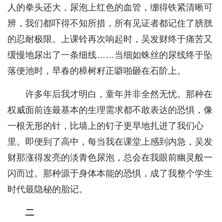
人的拳头还大，尿泡上红色的血管，绷得铁紧清晰可
辨，我们都吓得不知所措，所有见证者都记住了膀胱
的忍耐极限。上课铃再次响起时，吴发财终于痛苦又
缓慢地尿出了一条细线……当细如蛛丝的尿线终于坠
落便池时，早春的樟树籽正噼啪砸在石阶上。
许多年后我才明白，童年并非全然无忧。那种在
权威面前连最基本的生理需求都不敢表达的恐惧，像
一根无形的针，比墙上的钉子更早地扎进了我们心
里。即便到了高中，每当我在课堂上感到内急，吴发
财那涨得发亮的淡青色尿泡，总会在我眼前幽灵般一
闪而过。那种源于身体本能的恐惧，成了我整个学生
时代最隐秘的胎记。
二