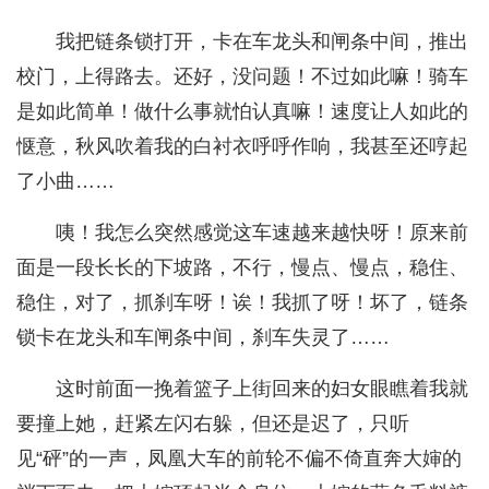
我把链条锁打开，卡在车龙头和闸条中间，推出
校门，上得路去。还好，没问题！不过如此嘛！骑车
是如此简单！做什么事就怕认真嘛！速度让人如此的
惬意，秋风吹着我的白衬衣呼呼作响，我甚至还哼起
了小曲……
咦！我怎么突然感觉这车速越来越快呀！原来前
面是一段长长的下坡路，不行，慢点、慢点，稳住、
稳住，对了，抓刹车呀！诶！我抓了呀！坏了，链条
锁卡在龙头和车闸条中间，刹车失灵了……
这时前面一挽着篮子上街回来的妇女眼瞧着我就
要撞上她，赶紧左闪右躲，但还是迟了，只听
见“砰”的一声，凤凰大车的前轮不偏不倚直奔大婶的