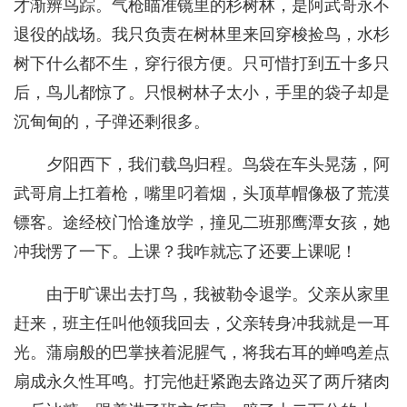
才渐辨鸟踪。气枪瞄准镜里的杉树林，是阿武哥永不
退役的战场。我只负责在树林里来回穿梭捡鸟，水杉
树下什么都不生，穿行很方便。只可惜打到五十多只
后，鸟儿都惊了。只恨树林子太小，手里的袋子却是
沉甸甸的，子弹还剩很多。
夕阳西下，我们载鸟归程。鸟袋在车头晃荡，阿
武哥肩上扛着枪，嘴里叼着烟，头顶草帽像极了荒漠
镖客。途经校门恰逢放学，撞见二班那鹰潭女孩，她
冲我愣了一下。上课？我咋就忘了还要上课呢！
由于旷课出去打鸟，我被勒令退学。父亲从家里
赶来，班主任叫他领我回去，父亲转身冲我就是一耳
光。蒲扇般的巴掌挟着泥腥气，将我右耳的蝉鸣差点
扇成永久性耳鸣。打完他赶紧跑去路边买了两斤猪肉