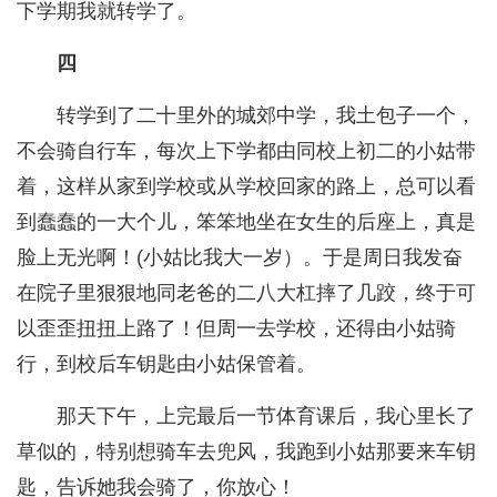
下学期我就转学了。
四
转学到了二十里外的城郊中学，我土包子一个，
不会骑自行车，每次上下学都由同校上初二的小姑带
着，这样从家到学校或从学校回家的路上，总可以看
到蠢蠢的一大个儿，笨笨地坐在女生的后座上，真是
脸上无光啊！(小姑比我大一岁）。于是周日我发奋
在院子里狠狠地同老爸的二八大杠摔了几跤，终于可
以歪歪扭扭上路了！但周一去学校，还得由小姑骑
行，到校后车钥匙由小姑保管着。
那天下午，上完最后一节体育课后，我心里长了
草似的，特别想骑车去兜风，我跑到小姑那要来车钥
匙，告诉她我会骑了，你放心！