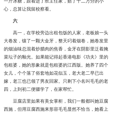
一斤冰糖，跟着进了班主任家，赔了十二万分的小
心，总算让我留校察看。
六
高一，在学校旁边出租包饭的人家，老板娘一头
大卷发，镶了一颗大金牙，整天叼着烟卷，她卷发里
的烟油味总混着炒腊肉的焦香，金牙在阴影里泛着腌
菜坛子的釉光。如果能记得起香港电影《功夫》里的
包租婆，她的形象就是包租婆的江西版。她养了四个
女儿，个个落了俗套地如花似玉，老大老二早已出
嫁，老三也已领了男友回家。只剩下小名叫毛毛的老
四，上到初二便辍学了，在家帮忙。
豆腐店里如果有美女掌柜，我们一般都叫她豆腐
西施，但用豆腐西施来形容毛毛显然不恰当，她看上