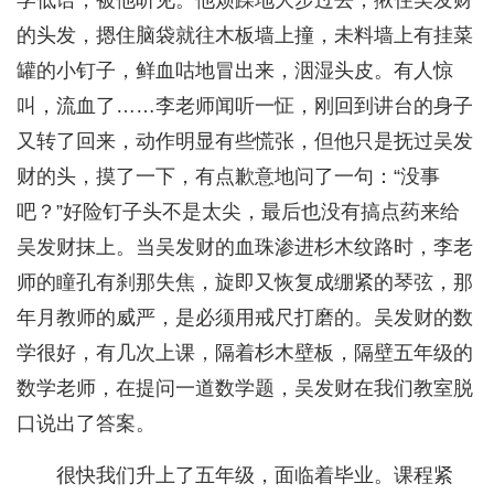
学低语，被他听见。他烦躁地大步过去，揪住吴发财
的头发，摁住脑袋就往木板墙上撞，未料墙上有挂菜
罐的小钉子，鲜血咕地冒出来，洇湿头皮。有人惊
叫，流血了……李老师闻听一怔，刚回到讲台的身子
又转了回来，动作明显有些慌张，但他只是抚过吴发
财的头，摸了一下，有点歉意地问了一句：“没事
吧？”好险钉子头不是太尖，最后也没有搞点药来给
吴发财抹上。当吴发财的血珠渗进杉木纹路时，李老
师的瞳孔有刹那失焦，旋即又恢复成绷紧的琴弦，那
年月教师的威严，是必须用戒尺打磨的。吴发财的数
学很好，有几次上课，隔着杉木壁板，隔壁五年级的
数学老师，在提问一道数学题，吴发财在我们教室脱
口说出了答案。
很快我们升上了五年级，面临着毕业。课程紧