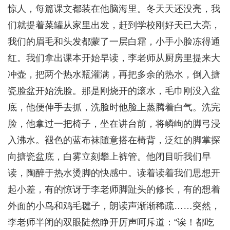
惊人，每篇课文都装在他脑海里。冬天天还没亮，我
们就提着菜罐从家里出发，赶到学校刚好天已大亮，
我们的眉毛和头发都蒙了一层白霜，小手小脸冻得通
红。我们拿出课本开始早读，李老师从厨房里提来大
冲壶，把两个热水瓶灌满，再把多余的热水，倒入搪
瓷脸盆开始洗脸。那是刚烧开的滚水，毛巾刚没入盆
底，他便伸手去抓，洗脸时他脸上蒸腾着白气。洗完
脸，他拿过一把椅子，坐在讲台前，将嶙峋的脚弓浸
入沸水。褪色的蓝布袜随意搭在椅背，泛红的脚掌探
向搪瓷盆底，白雾立刻攀上裤管。他闭目听我们早
读，陶醉于热水烫脚的快感中。读着读着我们思想开
起小差，有的惊讶于李老师脚趾头的修长，有的想着
外面的小鸟和鸡毛毽子，朗读声渐渐稀疏……突然，
李老师半闭的双眼陡然睁开厉声呵斥道：“诶！都吃