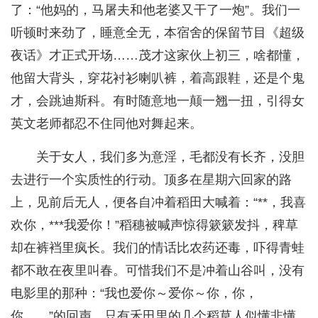
了：“他妈的，马屠夫和他老婆又干了一炮”。我们一
听顿时来劲了，睡意全无，本宿舍的保留节目《超级
夜话》才正式开场……茂才这家伙上初三，啥都懂，
他留大背头，穿花衬衫喇叭裤，着高跟鞋，还是个鬼
才，会跳迪斯科。有时随意地一颠一翘一扭，引得女
英文老师都忍不住同他对舞起来。
关于女人，我们多为意淫，毛都没有长齐，没胆
去进行一个实质性的行动。顶多在星期六回家的路
上，见前后无人，便各自冲着稻田大喊着：“**，我喜
欢你，***我爱你！”稻穗被喊声惊得簌簌发抖，稗草
却在裤裆里疯长。我们的情话比农药还毒，吓得青蛙
都不敢在夜里叫春。可惜我们不是冲着山谷叫，没有
电影里的那种：“我也爱你～爱你～你，你，
你……”的回声，只有禾田里的几个稻草人似懂非懂