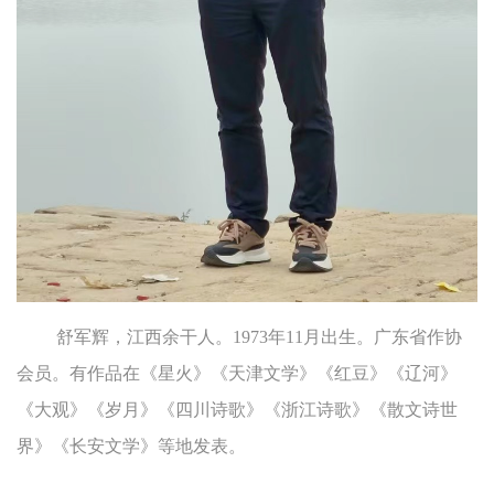
舒军辉，江西余干人。1973年11月出生。广东省作协
会员。有作品在《星火》《天津文学》《红豆》《辽河》
《大观》《岁月》《四川诗歌》《浙江诗歌》《散文诗世
界》《长安文学》等地发表。