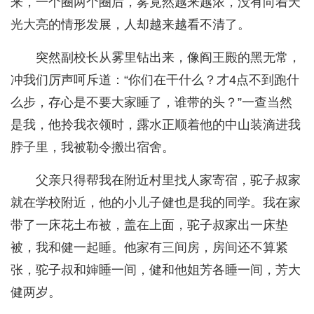
来，一个圈两个圈后，雾竟然越来越浓，没有向着天
光大亮的情形发展，人却越来越看不清了。
突然副校长从雾里钻出来，像阎王殿的黑无常，
冲我们厉声呵斥道：“你们在干什么？才4点不到跑什
么步，存心是不要大家睡了，谁带的头？”一查当然
是我，他拎我衣领时，露水正顺着他的中山装滴进我
脖子里，我被勒令搬出宿舍。
父亲只得帮我在附近村里找人家寄宿，驼子叔家
就在学校附近，他的小儿子健也是我的同学。我在家
带了一床花土布被，盖在上面，驼子叔家出一床垫
被，我和健一起睡。他家有三间房，房间还不算紧
张，驼子叔和婶睡一间，健和他姐芳各睡一间，芳大
健两岁。