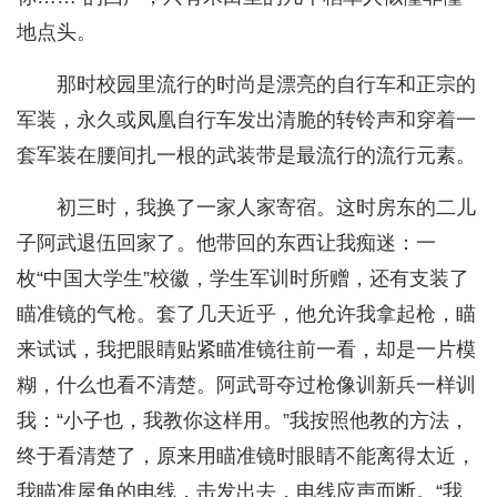
地点头。
那时校园里流行的时尚是漂亮的自行车和正宗的
军装，永久或凤凰自行车发出清脆的转铃声和穿着一
套军装在腰间扎一根的武装带是最流行的流行元素。
初三时，我换了一家人家寄宿。这时房东的二儿
子阿武退伍回家了。他带回的东西让我痴迷：一
枚“中国大学生”校徽，学生军训时所赠，还有支装了
瞄准镜的气枪。套了几天近乎，他允许我拿起枪，瞄
来试试，我把眼睛贴紧瞄准镜往前一看，却是一片模
糊，什么也看不清楚。阿武哥夺过枪像训新兵一样训
我：“小子也，我教你这样用。”我按照他教的方法，
终于看清楚了，原来用瞄准镜时眼睛不能离得太近，
我瞄准屋角的电线，击发出去，电线应声而断。“我