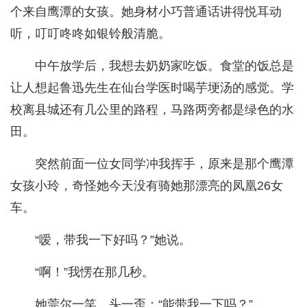
个来自鹰潭的女孩。她身材小巧普通话讲得悦耳动
听，叮叮咚咚如银铃般清脆。
中午放学后，我想去奶奶家吃饭。食堂的饭总是
让人想起鲁迅先生在仙台学医时喝芋埂汤的感觉。学
校离县城还有几公里的路程，马路两旁都是绿色的水
田。
突然前面一位女同学冲我挥手，原来是那个鹰潭
女孩小玲，奇怪她今天没有骑她那漂亮的凤凰26女
车。
“嗳，带我一下好吗？”她说。
“啊！”我愣在那几秒。
她莞尔一笑，头一歪：“能带我一下吗？”