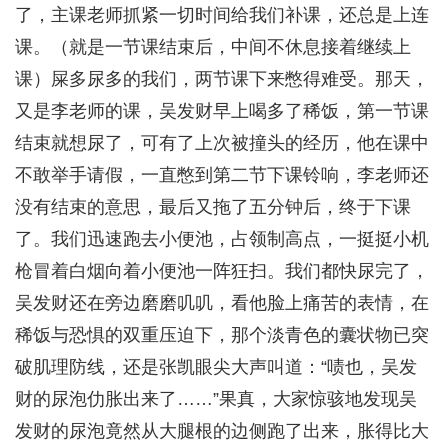
了，主课老师抓紧一切时间给我们补课，还总是上连
课。（就是一节课结束后，中间不休息接着继续上
课）屎多尿多的我们，两节课下来憋得难受。那天，
又是李老师的课，吴发财早上喝多了稀饭，第一节课
结束就想尿了，可有了上次被撞头的经历，他在课中
不敢举手请假，一直憋到第二节下课铃响，李老师还
没有结束的意思，最后又拖了五分钟后，终于下课
了。我们迅速跑去小便池，占领制高点，一挺挺小机
枪冒着白烟向着小便池一阵狂扫。我们都快尿完了，
吴发财还在旁边磨磨叽叽，看他脸上痛苦的表情，在
稀饭与恐惧的双重压迫下，那个淡青色的囊状物已突
破肌理防线，还是张凯眼尖大声叫道：“啧也，吴发
财的尿泡仂胀出来了……”果真，大家惊骇地发现吴
发财的尿泡竟然从大腿根的边侧跑了出来，胀得比大