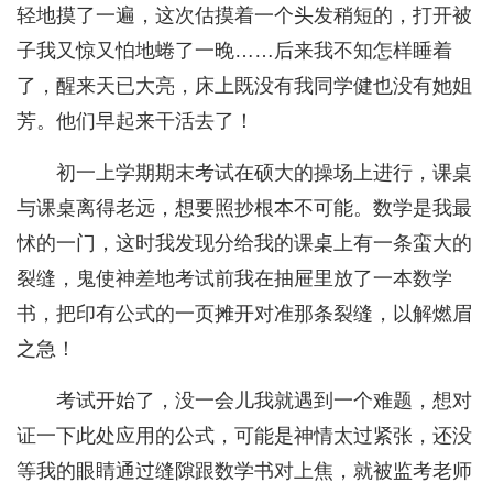
轻地摸了一遍，这次估摸着一个头发稍短的，打开被
子我又惊又怕地蜷了一晚……后来我不知怎样睡着
了，醒来天已大亮，床上既没有我同学健也没有她姐
芳。他们早起来干活去了！
初一上学期期末考试在硕大的操场上进行，课桌
与课桌离得老远，想要照抄根本不可能。数学是我最
怵的一门，这时我发现分给我的课桌上有一条蛮大的
裂缝，鬼使神差地考试前我在抽屉里放了一本数学
书，把印有公式的一页摊开对准那条裂缝，以解燃眉
之急！
考试开始了，没一会儿我就遇到一个难题，想对
证一下此处应用的公式，可能是神情太过紧张，还没
等我的眼睛通过缝隙跟数学书对上焦，就被监考老师