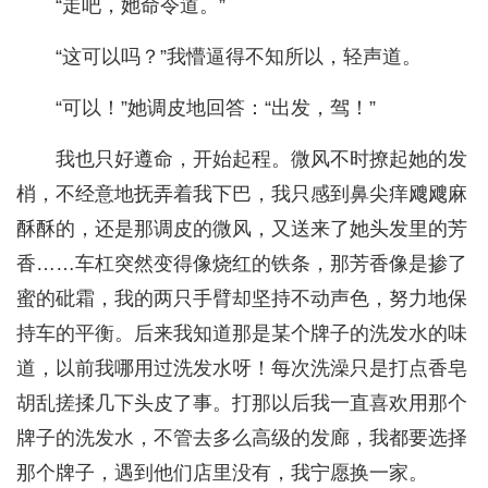
“走吧，她命令道。”
“这可以吗？”我懵逼得不知所以，轻声道。
“可以！”她调皮地回答：“出发，驾！”
我也只好遵命，开始起程。微风不时撩起她的发
梢，不经意地抚弄着我下巴，我只感到鼻尖痒飕飕麻
酥酥的，还是那调皮的微风，又送来了她头发里的芳
香……车杠突然变得像烧红的铁条，那芳香像是掺了
蜜的砒霜，我的两只手臂却坚持不动声色，努力地保
持车的平衡。后来我知道那是某个牌子的洗发水的味
道，以前我哪用过洗发水呀！每次洗澡只是打点香皂
胡乱搓揉几下头皮了事。打那以后我一直喜欢用那个
牌子的洗发水，不管去多么高级的发廊，我都要选择
那个牌子，遇到他们店里没有，我宁愿换一家。