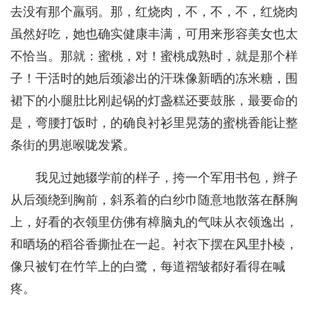
去没有那个羸弱。那，红烧肉，不，不，不，红烧肉
虽然好吃，她也确实健康丰满，可用来形容美女也太
不恰当。那就：蜜桃，对！蜜桃成熟时，就是那个样
子！干活时的她后颈渗出的汗珠像新晒的冻米糖，围
裙下的小腿肚比刚起锅的灯盏糕还要鼓胀，最要命的
是，弯腰打饭时，的确良衬衫里晃荡的蜜桃香能让整
条街的男崽喉咙发紧。
我见过她辍学前的样子，挎一个军用书包，辫子
从后颈绕到胸前，斜系着的白纱巾随意地散落在酥胸
上，好看的衣领里仿佛有樟脑丸的气味从衣领逸出，
和晒场的稻谷香撕扯在一起。衬衣下摆在风里扑棱，
像只被钉在竹竿上的白鹭，每道褶皱都好看得在喊
疼。