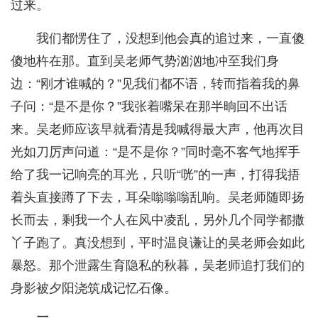
过来。
我们都愣住了，没想到他会真的追过来，一直傻
傻地杵在那。直到吴老师气势汹汹地冲至我们身
边：“刚才谁喊的？”见我们都不语，转而指着我的鼻
子问：“是不是你？”我张着嘴呆在那半晌回不出话
来。吴老师应该早就看清是我喊得最大声，他再次目
光如刀厉声问道：“是不是你？”同时毫不客气地挥手
给了我一记响亮的耳光，只听“咣”的一声，打得我捂
着头直接蹲了下去，耳朵嗡嗡嗡乱响。吴老师随即扬
长而去，剩我一个人在风中凌乱，另外几个同学都撒
丫子跑了。真没想到，平时温良谦让的吴老师会如此
暴怒。那个泄露生育隐私的秋暮，吴老师追打我们的
身影被夕阳浇筑成记忆石像。