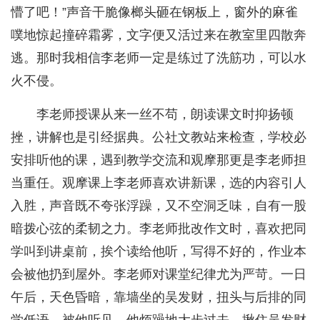
懵了吧！”声音干脆像榔头砸在钢板上，窗外的麻雀
噗地惊起撞碎霜雾，文字便又活过来在教室里四散奔
逃。那时我相信李老师一定是练过了洗筋功，可以水
火不侵。
李老师授课从来一丝不苟，朗读课文时抑扬顿
挫，讲解也是引经据典。公社文教站来检查，学校必
安排听他的课，遇到教学交流和观摩那更是李老师担
当重任。观摩课上李老师喜欢讲新课，选的内容引人
入胜，声音既不夸张浮躁，又不空洞乏味，自有一股
暗拨心弦的柔韧之力。李老师批改作文时，喜欢把同
学叫到讲桌前，挨个读给他听，写得不好的，作业本
会被他扔到屋外。李老师对课堂纪律尤为严苛。一日
午后，天色昏暗，靠墙坐的吴发财，扭头与后排的同