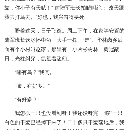
靠，你小子有天赋！” 前陆军班长拍腿叫绝：“改天跟
我去打鸟去。”好也，我兴奋得要死！
盼着这天，日子飞逝。周二下午，在家等安置的
陆军班长饮尽怀中酒，大手一挥：“走”。华林岗乡后
面有个小村叫赵家，那里有一小片杉树林，树冠蔽
日，光柱斜穿，氤氲着迷幻。
“哪有鸟？”我问。
“嘘，有好多。”
“有好多？”
我怎么一只也没看到呀！我还没呀完，“噗”一只
白色的干鹭已经掉下来了！二十多只干鹭落地后，我