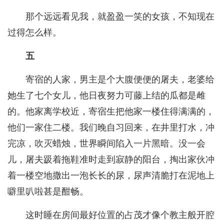
那个远远看见我，就盈盈一笑的女孩，不知现在
过得怎么样。
五
寄宿的人家，男主是个大腹便便的屠夫，老婆给
她生了七个女儿，他日夜努力可藤上结的瓜都是雌
的。他家离学校近，寄宿生把他家一楼住得满满的，
他们一家住二楼。我们晚自习回来，在井里打水，冲
完凉，吹灭蜡烛，世界瞬间陷入一片黑暗。没一会
儿，屠夫趿着拖鞋准时走到寂静的阳台，掏出家伙冲
着一楼空地撒出一泡长长的尿，尿声清脆打在泥地上
噼里叭啦甚是酣畅。
这时睡在房间最好位置的占茂才像个教主般开腔