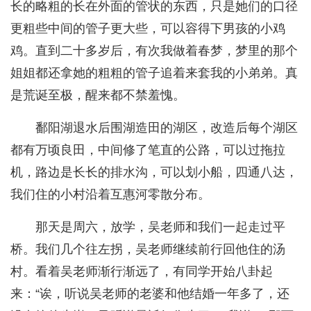
长的略粗的长在外面的管状的东西，只是她们的口径
更粗些中间的管子更大些，可以容得下男孩的小鸡
鸡。直到二十多岁后，有次我做着春梦，梦里的那个
姐姐都还拿她的粗粗的管子追着来套我的小弟弟。真
是荒诞至极，醒来都不禁羞愧。
鄱阳湖退水后围湖造田的湖区，改造后每个湖区
都有万顷良田，中间修了笔直的公路，可以过拖拉
机，路边是长长的排水沟，可以划小船，四通八达，
我们住的小村沿着互惠河零散分布。
那天是周六，放学，吴老师和我们一起走过平
桥。我们几个往左拐，吴老师继续前行回他住的汤
村。看着吴老师渐行渐远了，有同学开始八卦起
来：“诶，听说吴老师的老婆和他结婚一年多了，还