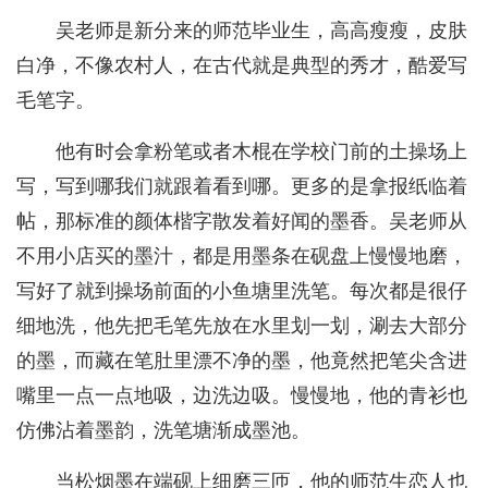
吴老师是新分来的师范毕业生，高高瘦瘦，皮肤
白净，不像农村人，在古代就是典型的秀才，酷爱写
毛笔字。
他有时会拿粉笔或者木棍在学校门前的土操场上
写，写到哪我们就跟着看到哪。更多的是拿报纸临着
帖，那标准的颜体楷字散发着好闻的墨香。吴老师从
不用小店买的墨汁，都是用墨条在砚盘上慢慢地磨，
写好了就到操场前面的小鱼塘里洗笔。每次都是很仔
细地洗，他先把毛笔先放在水里划一划，涮去大部分
的墨，而藏在笔肚里漂不净的墨，他竟然把笔尖含进
嘴里一点一点地吸，边洗边吸。慢慢地，他的青衫也
仿佛沾着墨韵，洗笔塘渐成墨池。
当松烟墨在端砚上细磨三匝，他的师范生恋人也