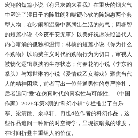
宏翔的短篇小说《有只灰鸽来看我》在重庆的烟火气
中塑造了混日子的陈胜朗和嘴硬心软的陈娴惠两个典
型人物，在吵闹和温馨中蒸腾出生活的热气；周睿智
的短篇小说《今夜平安无事》以美好祝愿映照当代人
内心暗涌的孤独和温情；林檎的短篇小说《你为什么
不购物》以消费主义时代的购物行为为切口，审视人
被物化逻辑裹挟的生存状态；何春花的小说《李东的
拳头》与郑世琳的小说《爱情或乙女游戏》聚焦当代
人的精神困境，前者写出一位普通男性的尊严挣扎，
后者追问“爱”在仿真时代的真实性与可能性。《中国
作家》2026年第3期的“科幻小辑”专栏推出了白乐
寒、梁清散、余卓轩、冉也4位作者的科幻作品，这
些作品追问一种新的时空诗学，呈现被暗藏的维度，
在时间折叠中重组人的价值。