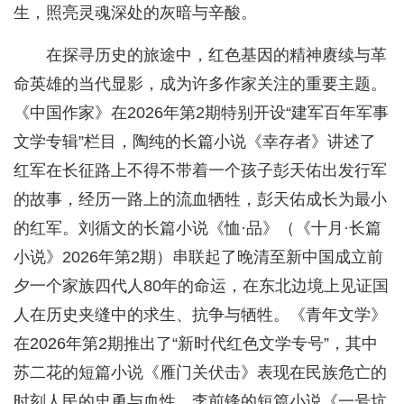
生，照亮灵魂深处的灰暗与辛酸。
在探寻历史的旅途中，红色基因的精神赓续与革
命英雄的当代显影，成为许多作家关注的重要主题。
《中国作家》在2026年第2期特别开设“建军百年军事
文学专辑”栏目，陶纯的长篇小说《幸存者》讲述了
红军在长征路上不得不带着一个孩子彭天佑出发行军
的故事，经历一路上的流血牺牲，彭天佑成长为最小
的红军。刘循文的长篇小说《恤·品》（《十月·长篇
小说》2026年第2期）串联起了晚清至新中国成立前
夕一个家族四代人80年的命运，在东北边境上见证国
人在历史夹缝中的求生、抗争与牺牲。《青年文学》
在2026年第2期推出了“新时代红色文学专号”，其中
苏二花的短篇小说《雁门关伏击》表现在民族危亡的
时刻人民的忠勇与血性，李前锋的短篇小说《一号坑