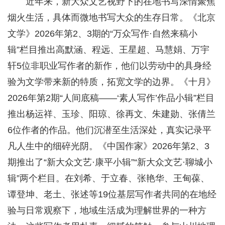
近年来，新大众文艺视野下的在地书写深情聚焦
烟火生活，具体而微地书写大众的生存日常。《北京
文学》2026年第2、3期的“万众写作·自然来稿小
辑”栏目推出高默涵、程远、王星超、马慧娟、万宇
轩5位非职业写作者的新作，他们以劳动中的具身经
验为文学带来新的特质，拓宽文学的边界。《十月》
2026年第2期“人间底稿——‘素人写作’作品小辑”栏目
推出杨运祥、玉珍、阳琼、徐再文、朱建勋、张倩兰
6位作者的作品。他们沉潜至生活深处，真实记录平
凡人生中的细碎光阴。《中国作家》2026年第2、3
期推出了“新大众文艺·康平小辑”“新大众文艺·聊城小
辑”两个栏目。在刘希、于立春、张艳华、王甸葆、
谭登坤、老土、张述等19位基层写作者共同的在地经
验与日常观察下，地域生活成为理解世界的一种方