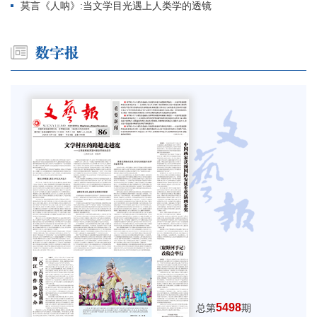
莫言《人呐》:当文学目光遇上人类学的透镜
5498
总第
期