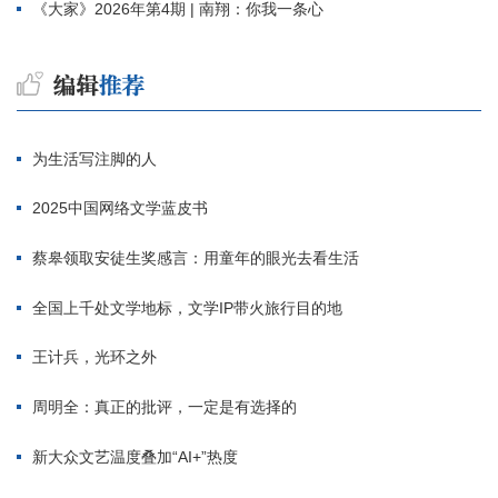
《大家》2026年第4期 | 南翔：你我一条心
为生活写注脚的人
2025中国网络文学蓝皮书
蔡皋领取安徒生奖感言：用童年的眼光去看生活
全国上千处文学地标，文学IP带火旅行目的地
王计兵，光环之外
周明全：真正的批评，一定是有选择的
新大众文艺温度叠加“AI+”热度