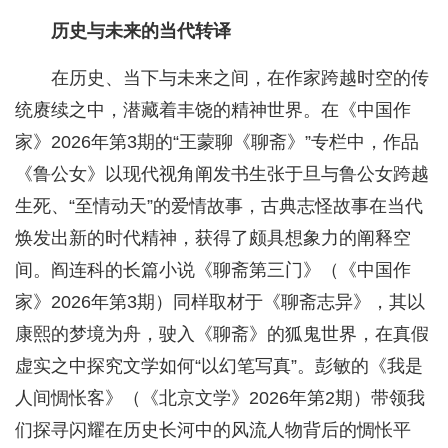
历史与未来的当代转译
在历史、当下与未来之间，在作家跨越时空的传
统赓续之中，潜藏着丰饶的精神世界。在《中国作
家》2026年第3期的“王蒙聊《聊斋》”专栏中，作品
《鲁公女》以现代视角阐发书生张于旦与鲁公女跨越
生死、“至情动天”的爱情故事，古典志怪故事在当代
焕发出新的时代精神，获得了颇具想象力的阐释空
间。阎连科的长篇小说《聊斋第三门》（《中国作
家》2026年第3期）同样取材于《聊斋志异》，其以
康熙的梦境为舟，驶入《聊斋》的狐鬼世界，在真假
虚实之中探究文学如何“以幻笔写真”。彭敏的《我是
人间惆怅客》（《北京文学》2026年第2期）带领我
们探寻闪耀在历史长河中的风流人物背后的惆怅平