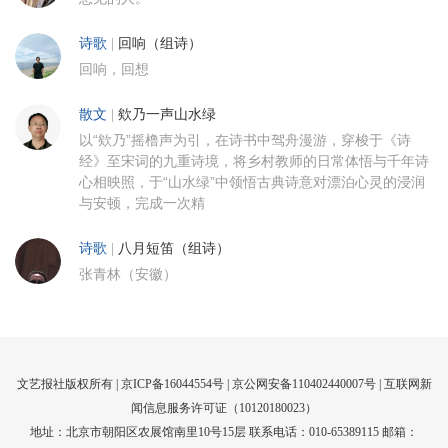
诗歌
|
回响（组诗）
回响，回想
散文
|
欸乃一声山水绿
以“欸乃”摇橹声为引，在诗书中驾舟漫游，穿梭于《诗
经》至宋词的九重诗境，将乡村教师的日常体悟与千年诗
心相映照，于“山水绿”中领悟古典诗意对漂泊心灵的浸润
与安顿，完成一次精
诗歌
|
八月短笛（组诗）
张青林（安徽）
文艺报社版权所有 |
京ICP备16044554号
| 京公网安备110402440007号 |
互联网新
闻信息服务许可证（10120180023）
地址：北京市朝阳区农展馆南里10号15层 联系电话：010-65389115 邮箱：