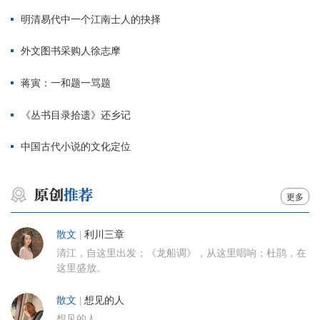
明清易代中一个江南士人的抉择
外文图书采购人徐志摩
蒋寅：一和题一骂题
《丛书目录拾遗》还乡记
中国古代小说的文化定位
更多
散文
|
利川三章
清江，自这里出发；《龙船调》，从这里唱响；杜鹃，在
这里盛放。
散文
|
想见的人
想见的人。