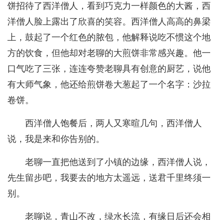
饼招待了西洋僧人，看到巧克力一样颜色的大酱，西
洋僧人脸上露出了欣喜的笑容。西洋僧人高高的鼻梁
上，鼓起了一个红色的脓包，他解释说吃不惯这个地
方的饮食，但他却对老聊的大煎饼非常感兴趣。他一
口气吃了三张，连连夸赞老聊具有创意的厨艺，说他
有大师气象，他还给煎饼卷大葱起了一个名字：沙拉
卷饼。
西洋僧人饱餐后，两人又寒暄几句，西洋僧人
说，我是来和你告别的。
老聊一直把他送到了小镇的边缘，西洋僧人说，
先生留步吧，我要去的地方太遥远，送君千里终须一
别。
老聊说，青山不改，绿水长流，有缘日后还会相