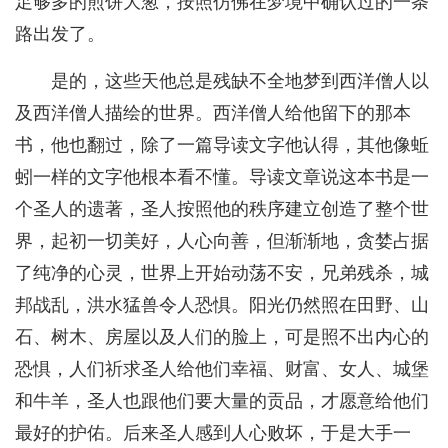
足够多的煎饼大葱，按照仿佛在梦境中确认过的一条
路出发了。
是的，这些天他总是残缺不全地梦到西洋僧人以
及西洋僧人描绘的世界。西洋僧人给他留下的那本
书，他也翻过，除了一篇导读文字他认得，其他像蚯
蚓一样的文字他根本看不懂。导读文章说这本书是一
个圣人的遗著，圣人按照他的秩序建立创造了整个世
界，起初一切美好，人心向善，但渐渐地，贪婪占据
了纯净的心灵，世界上开始动荡不安，兄弟残杀，城
邦战乱，洪水猛兽令人恐惧。阳光仍然照在田野、山
石、树木、房屋以及人们的脸上，可是照不出内心的
恐惧，人们祈求圣人给他们幸福、财富、女人、城堡
和牛羊，圣人也跟他们要大量的贡品，才愿意给他们
最好的护佑。后来圣人感到人心败坏，于是大手一