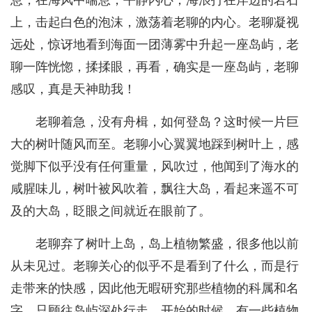
息，在海风中喘息，平静内心，海浪打在岸边的岩石
上，击起白色的泡沫，激荡着老聊的内心。老聊凝视
远处，惊讶地看到海面一团薄雾中升起一座岛屿，老
聊一阵恍惚，揉揉眼，再看，确实是一座岛屿，老聊
感叹，真是天神助我！
老聊着急，没有舟楫，如何登岛？这时候一片巨
大的树叶随风而至。老聊小心翼翼地踩到树叶上，感
觉脚下似乎没有任何重量，风吹过，他闻到了海水的
咸腥味儿，树叶被风吹着，飘往大岛，看起来遥不可
及的大岛，眨眼之间就近在眼前了。
老聊弃了树叶上岛，岛上植物繁盛，很多他以前
从未见过。老聊关心的似乎不是看到了什么，而是行
走带来的快感，因此他无暇研究那些植物的科属和名
字，只顾往岛屿深处行走。开始的时候，有一些植物