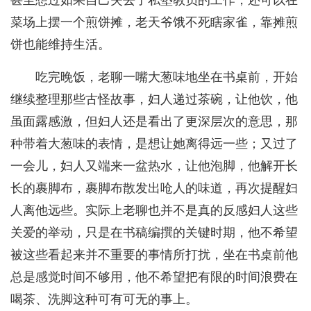
甚至想过如果自己失去了私塾教员的工作，还可以在
菜场上摆一个煎饼摊，老天爷饿不死瞎家雀，靠摊煎
饼也能维持生活。
吃完晚饭，老聊一嘴大葱味地坐在书桌前，开始
继续整理那些古怪故事，妇人递过茶碗，让他饮，他
虽面露感激，但妇人还是看出了更深层次的意思，那
种带着大葱味的表情，是想让她离得远一些；又过了
一会儿，妇人又端来一盆热水，让他泡脚，他解开长
长的裹脚布，裹脚布散发出呛人的味道，再次提醒妇
人离他远些。实际上老聊也并不是真的反感妇人这些
关爱的举动，只是在书稿编撰的关键时期，他不希望
被这些看起来并不重要的事情所打扰，坐在书桌前他
总是感觉时间不够用，他不希望把有限的时间浪费在
喝茶、洗脚这种可有可无的事上。