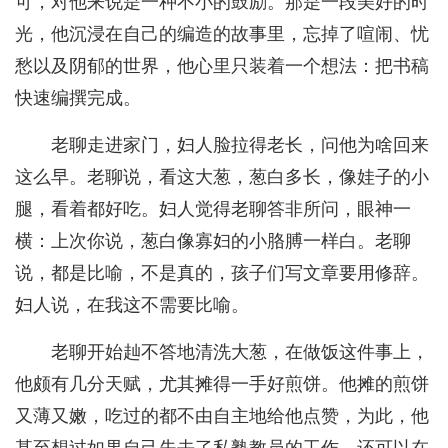
可，对他来说是一种不小的鼓励。那是一段美好的时
光，他沉浸在自己的编造的故事里，忘掉了喧闹、忧
愁以及阴郁的世界，他心里只装着一个想法：把书稿
快速编撰完成。
老聊走进家门，妇人脸拉得老长，问他为啥回来
这么早。老聊说，看这大葱，葱白多长，像娃子的小
腿，看着都好吃。妇人觉得老聊答非所问，眼神一
横：上次你说，葱白像寡妇的小胳膊一样白。老聊
说，都是比喻，不是真的，孩子们写文章要用修辞。
妇人说，在我这不需要比喻。
老聊开始赸不答地清洗大葱，在做饭这件事上，
他颇有几分天赋，尤其摊得一手好煎饼。他摊的煎饼
又薄又嫩，吃过的都不由自主地给他点赞，为此，他