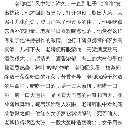
老聊在海风中站了许久，一直到肚子“咕噜噜”发
出抗议，他才回到石桌旁，打开包袱，取出大葱、大
酱和几张煎饼，登山消耗了他过多的体力，他要吃点
东西补充能量。老聊平日喜欢喝点烈酒，他觉得这样
有助于他保持创作的激情。他打开随身携带的家乡高
粱酒，几杯下去，老聊便醉眼蒙眬，高粱酒度数高，
酒劲很大，口感清冽，酒香浓郁。岛上的大树似乎也
被酒香感染，树叶“哗哗”作响。老聊回头看，枝条间
绽放一朵朵粉白的花朵，芳香奇异，老聊沉醉于怒放
的生命中，吧嗒一口酒，嚼一口大煎饼，吧嗒一口
酒，嚼一口大煎饼，品咂着大自然的神奇和伟大。花
朵随风舞动，疏宕妖娆迷人双眼，老聊醉眼中看到花
朵散聚之间一位红衣女子罗衫飘洒绰约，宛若仙人。
老聊惊得嘴巴大张，一股大葱味浩荡喷出，女子用长