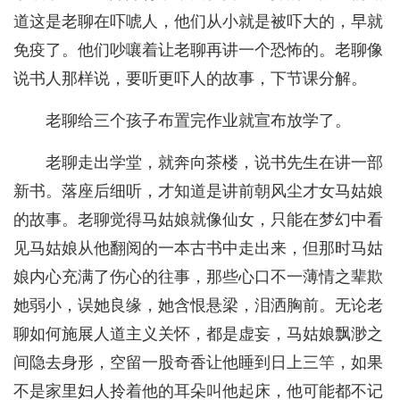
道这是老聊在吓唬人，他们从小就是被吓大的，早就
免疫了。他们吵嚷着让老聊再讲一个恐怖的。老聊像
说书人那样说，要听更吓人的故事，下节课分解。
老聊给三个孩子布置完作业就宣布放学了。
老聊走出学堂，就奔向茶楼，说书先生在讲一部
新书。落座后细听，才知道是讲前朝风尘才女马姑娘
的故事。老聊觉得马姑娘就像仙女，只能在梦幻中看
见马姑娘从他翻阅的一本古书中走出来，但那时马姑
娘内心充满了伤心的往事，那些心口不一薄情之辈欺
她弱小，误她良缘，她含恨悬梁，泪洒胸前。无论老
聊如何施展人道主义关怀，都是虚妄，马姑娘飘渺之
间隐去身形，空留一股奇香让他睡到日上三竿，如果
不是家里妇人拎着他的耳朵叫他起床，他可能都不记