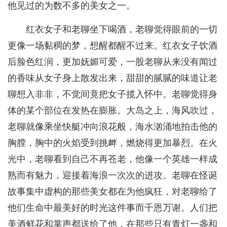
他见过的为数不多的美女之一。
红衣女子和老聊坐下喝酒，老聊觉得眼前的一切
更像一场黏稠的梦，想醒都醒不过来。红衣女子饮酒
后脸色红润，更加妩媚可爱，一股老聊从来没有闻过
的香味从女子身上散发出来，甜甜的腻腻的味道让老
聊想入非非，不觉间竟把女子揽入怀中。老聊觉得身
体的某个部位在发热在膨胀。大岛之上，海风吹过，
老聊就像乘坐快艇冲向浪花般，海水汹涌地拍击他的
胸膛，胸中的火焰受到挑衅，燃烧得更加暴烈。在火
光中，老聊看到自己不再苍老，他像一个英雄一样成
熟而有魅力，迎接着海浪一次次的进攻。老聊在怪诞
故事集中虚构的那些美女都在为他疯狂，对老聊给了
他们生命中最美好的时光这件事而千恩万谢。人们把
美酒鲜花和掌声都送给了他，在那些只有青灯一盏和