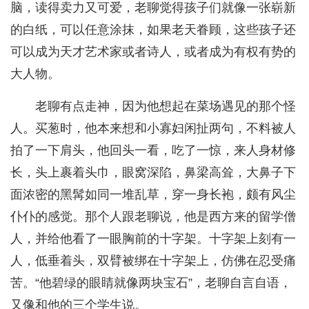
脑，读得卖力又可爱，老聊觉得孩子们就像一张崭新
的白纸，可以任意涂抹，如果老天眷顾，这些孩子还
可以成为天才艺术家或者诗人，或者成为有权有势的
大人物。
老聊有点走神，因为他想起在菜场遇见的那个怪
人。买葱时，他本来想和小寡妇闲扯两句，不料被人
拍了一下肩头，他回头一看，吃了一惊，来人身材修
长，头上裹着头巾，眼窝深陷，鼻梁高耸，大鼻子下
面浓密的黑髯如同一堆乱草，穿一身长袍，颇有风尘
仆仆的感觉。那个人跟老聊说，他是西方来的留学僧
人，并给他看了一眼胸前的十字架。十字架上刻有一
人，低垂着头，双臂被绑在十字架上，仿佛在忍受痛
苦。“他碧绿的眼睛就像两块宝石”，老聊自言自语，
又像和他的三个学生说。