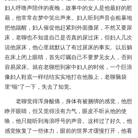
妇人呼噜声陪伴的夜晚，故事中的女人是他最好的慰
藉，他常常在梦中笑出声来。妇人听到声音会粗暴地
把他踹醒，妇人催促他赶紧到外面撒尿，不然又要尿
床，老聊也不知道自己是否真的尿过床，但妇人几次
说他尿床，他心里就默认了有过尿床的事实。以后躺
在床上闭上眼睛，首先叮嘱自己不要梦见女人，否则
容易尿床。就在老聊想到家中妇人的时候，一个巨浪
像妇人鞋底一样结结实实地打在他脸上，老聊脑袋
里“嗡”了一下，失去了知觉。
老聊觉得浑身酸痛，身体有被捆绑的感觉，他想
睁开眼睛，但又觉得没有力气，眼皮不听从他的使
唤，他只能听到海浪呼号的声音。这样过了好久，他
感觉恢复了一些体力，眼前的世界才缓慢打开，他看