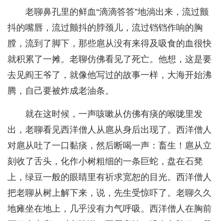
老聊鼻孔里的鲜血“滴滴答答”地淌出来，流过颤
抖的嘴唇，流过颤抖的脖颈儿，流过铛铛作响的胸
膛，流到了脚下，那些扈从没有来得及吸食的血很快
就积累了一摊。老聊仿佛看见了死亡。他想，这是要
去见阎王爷了，就像他写过的故事一样，大海开始沸
腾，自己要被炸成老油条。
就在这时候，一声咳嗽从仿佛有痰的喉咙里发
出，老聊看见西洋僧人从扈从身后出现了。西洋僧人
对扈从吐了一口黏痰，然后断喝一声：畜生！扈从立
刻收了舌头，化作小树粗细的一条巨蛇，盘在石凳
上，绿豆一般的眼睛里有祈求宽恕的目光。西洋僧人
把老聊从树上解下来，说，先生受惊吓了。老聊久久
地瘫坐在地上，几乎没有力气呼吸。西洋僧人在胸前