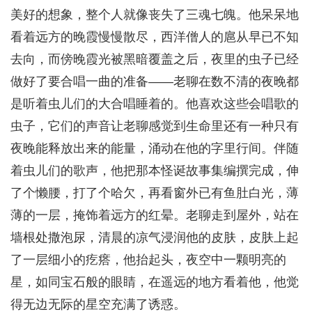
美好的想象，整个人就像丧失了三魂七魄。他呆呆地
看着远方的晚霞慢慢散尽，西洋僧人的扈从早已不知
去向，而傍晚霞光被黑暗覆盖之后，夜里的虫子已经
做好了要合唱一曲的准备——老聊在数不清的夜晚都
是听着虫儿们的大合唱睡着的。他喜欢这些会唱歌的
虫子，它们的声音让老聊感觉到生命里还有一种只有
夜晚能释放出来的能量，涌动在他的字里行间。伴随
着虫儿们的歌声，他把那本怪诞故事集编撰完成，伸
了个懒腰，打了个哈欠，再看窗外已有鱼肚白光，薄
薄的一层，掩饰着远方的红晕。老聊走到屋外，站在
墙根处撒泡尿，清晨的凉气浸润他的皮肤，皮肤上起
了一层细小的疙瘩，他抬起头，夜空中一颗明亮的
星，如同宝石般的眼睛，在遥远的地方看着他，他觉
得无边无际的星空充满了诱惑。