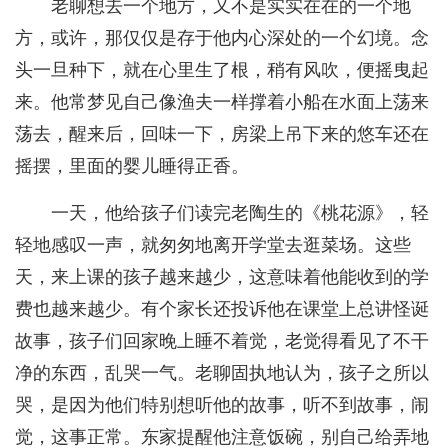
老聊想去一个地方，又不是实实在在的一个地
方，或许，那仅仅是存于他内心深处的一个幻境。念
头一旦种下，就在心里生了根，稍有风吹，便摇曳起
来。他常梦见自己像渔夫一样撑着小船在水面上荡来
荡去，醒来后，回味一下，房梁上吊下来的悠车还在
摇摆，里面的婴儿睡得正香。
一天，他给孩子们读完老陶生的《桃花源》，轻
轻地感叹一声，就匆匆地离开学堂去逛菜场。这些
天，来上课的孩子越来越少，这意味着他能收到的学
费也越来越少。有个家长还投诉他在课堂上总讲怪诞
故事，孩子们回家晚上睡不着觉，老觉得看见了不干
净的东西，乱哭一气。老聊固执地认为，孩子之所以
哭，是因为他们特别想听他的故事，听不到故事，闹
觉，这事正常。东家提醒他注意饭碗，别自己给弄地