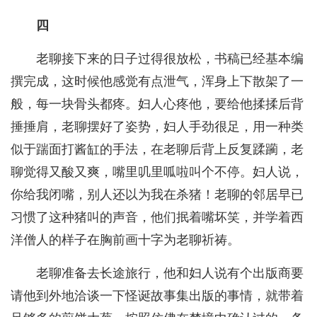
四
老聊接下来的日子过得很放松，书稿已经基本编
撰完成，这时候他感觉有点泄气，浑身上下散架了一
般，每一块骨头都疼。妇人心疼他，要给他揉揉后背
捶捶肩，老聊摆好了姿势，妇人手劲很足，用一种类
似于踹面打酱缸的手法，在老聊后背上反复蹂躏，老
聊觉得又酸又爽，嘴里叽里呱啦叫个不停。妇人说，
你给我闭嘴，别人还以为我在杀猪！老聊的邻居早已
习惯了这种猪叫的声音，他们抿着嘴坏笑，并学着西
洋僧人的样子在胸前画十字为老聊祈祷。
老聊准备去长途旅行，他和妇人说有个出版商要
请他到外地洽谈一下怪诞故事集出版的事情，就带着