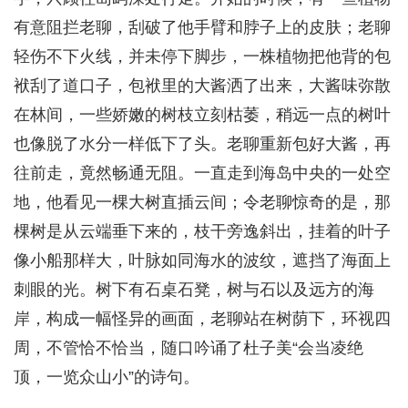
有意阻拦老聊，刮破了他手臂和脖子上的皮肤；老聊
轻伤不下火线，并未停下脚步，一株植物把他背的包
袱刮了道口子，包袱里的大酱洒了出来，大酱味弥散
在林间，一些娇嫩的树枝立刻枯萎，稍远一点的树叶
也像脱了水分一样低下了头。老聊重新包好大酱，再
往前走，竟然畅通无阻。一直走到海岛中央的一处空
地，他看见一棵大树直插云间；令老聊惊奇的是，那
棵树是从云端垂下来的，枝干旁逸斜出，挂着的叶子
像小船那样大，叶脉如同海水的波纹，遮挡了海面上
刺眼的光。树下有石桌石凳，树与石以及远方的海
岸，构成一幅怪异的画面，老聊站在树荫下，环视四
周，不管恰不恰当，随口吟诵了杜子美“会当凌绝
顶，一览众山小”的诗句。