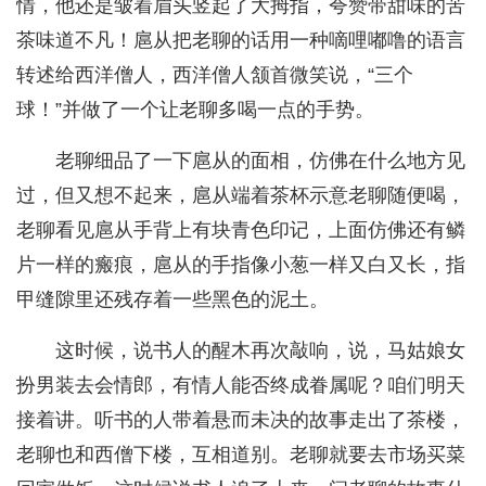
情，他还是皱着眉头竖起了大拇指，夸赞带甜味的苦
茶味道不凡！扈从把老聊的话用一种嘀哩嘟噜的语言
转述给西洋僧人，西洋僧人颔首微笑说，“三个
球！”并做了一个让老聊多喝一点的手势。
老聊细品了一下扈从的面相，仿佛在什么地方见
过，但又想不起来，扈从端着茶杯示意老聊随便喝，
老聊看见扈从手背上有块青色印记，上面仿佛还有鳞
片一样的瘢痕，扈从的手指像小葱一样又白又长，指
甲缝隙里还残存着一些黑色的泥土。
这时候，说书人的醒木再次敲响，说，马姑娘女
扮男装去会情郎，有情人能否终成眷属呢？咱们明天
接着讲。听书的人带着悬而未决的故事走出了茶楼，
老聊也和西僧下楼，互相道别。老聊就要去市场买菜