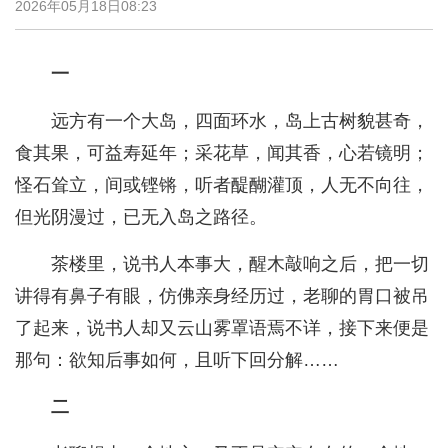
2026年05月18日08:23
一
远方有一个大岛，四面环水，岛上古树貌甚奇，
食其果，可益寿延年；采花草，闻其香，心若镜明；
怪石耸立，间或铿锵，听者醍醐灌顶，人无不向往，
但光阴漫过，已无入岛之路径。
茶楼里，说书人本事大，醒木敲响之后，把一切
讲得有鼻子有眼，仿佛亲身经历过，老聊的胃口被吊
了起来，说书人却又云山雾罩语焉不详，接下来便是
那句：欲知后事如何，且听下回分解……
二