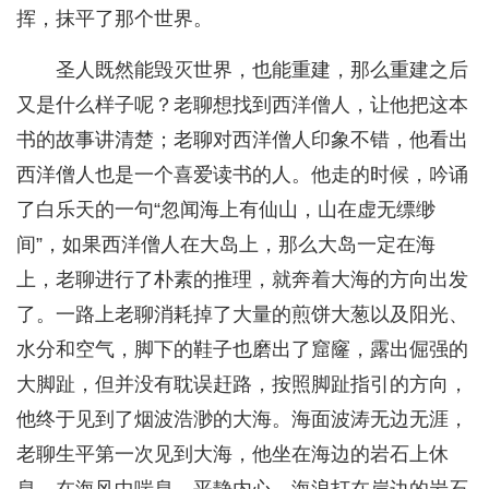
挥，抹平了那个世界。
圣人既然能毁灭世界，也能重建，那么重建之后
又是什么样子呢？老聊想找到西洋僧人，让他把这本
书的故事讲清楚；老聊对西洋僧人印象不错，他看出
西洋僧人也是一个喜爱读书的人。他走的时候，吟诵
了白乐天的一句“忽闻海上有仙山，山在虚无缥缈
间”，如果西洋僧人在大岛上，那么大岛一定在海
上，老聊进行了朴素的推理，就奔着大海的方向出发
了。一路上老聊消耗掉了大量的煎饼大葱以及阳光、
水分和空气，脚下的鞋子也磨出了窟窿，露出倔强的
大脚趾，但并没有耽误赶路，按照脚趾指引的方向，
他终于见到了烟波浩渺的大海。海面波涛无边无涯，
老聊生平第一次见到大海，他坐在海边的岩石上休