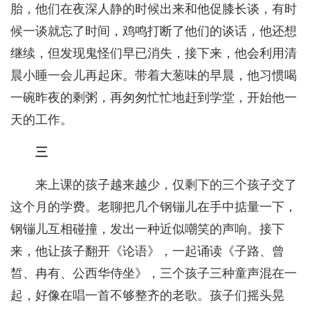
胎，他们在夜深人静的时候出来和他促膝长谈，有时
候一谈就忘了时间，鸡鸣打断了他们的谈话，他还想
继续，但发现鬼怪们早已消失，接下来，他会利用清
晨小睡一会儿再起床。带着大葱味的早晨，他习惯喝
一碗昨夜的剩粥，再匆匆忙忙地赶到学堂，开始他一
天的工作。
三
来上课的孩子越来越少，仅剩下的三个孩子交了
这个月的学费。老聊把几个钢镚儿在手中掂量一下，
钢镚儿互相碰撞，发出一种近似嘲笑的声响。接下
来，他让孩子翻开《论语》，一起诵读《子路、曾
皙、冉有、公西华侍坐》，三个孩子三种童声混在一
起，好像在唱一首不够整齐的老歌。孩子们摇头晃