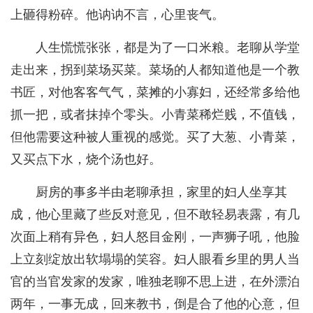
上砸得粉碎。他讷讷不言，心里丧气。
人生慌慌张张，都是为了一口米粮。老聊从学堂
走出来，拐到菜场买菜。菜场的人都知道他是一个教
书匠，对他客客气气，菜摊的小寡妇，还经常多给他
抓一把，或者抹掉个零头。小青菜稀烂贱，不值钱，
但他需要这种被人重视的感觉。买了大葱、小青菜，
又买点下水，烧个汤也好。
厨房的事多半由老聊承担，家里的妇人坐享其
成，他心里藏了些反对意见，但不敢轻易表露，有几
次面上稍有异色，妇人怒目金刚，一声狮子吼，他脸
上立刻绽放出软塌塌的笑容。妇人眼看乡里的男人当
官的当官发家的发家，唯独老聊不思上进，在外漂泊
两年，一事无成，回来教书，倒是合了他的心意，但