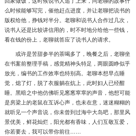
回家做饭，这时候说书人追了上来，问老聊的故事什
么时候能够写完，催他赶点进度，并让老聊把说书的
版权给他，挣钱对半分。老聊和说书人合作过几次，
说书人还是比较讲信用的，时不时地分给他一些钱，
看在钱的份上，老聊就答应了说书人的请求。
或许是苦甜参半的茶喝多了，晚餐之后，老聊坐
在书案前整理手稿，感觉精神头特足，两眼圆睁似乎
放光，编书的工作效率也特别高。老聊本想早点睡
觉，熄了灯，脱了衣服躺在炕上，此时妇人已经酣
睡。黑暗之中他仿佛听见窸窸窣窣的声音，他想可能
是房梁上的老鼠在互诉心声，也未在意，迷迷糊糊的
就听见一个声音说，你未曾到过海中大岛吧，那里风
景优美，鲜花灿烂，阳光都有香味，人们互敬互爱，
你若要去，我可以带你前往……