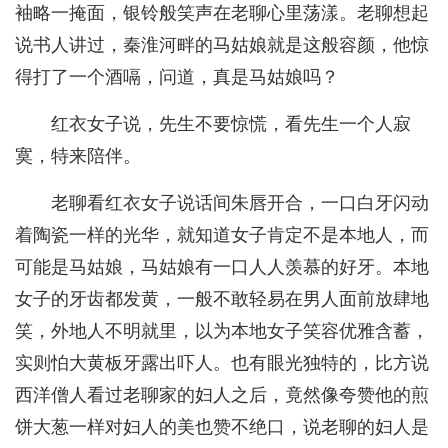
袖略一掩面，银铃般笑声在老聊心里荡漾。老聊想起
说书人讲过，秦淮河畔的马姑娘就是这般容颜，他惊
得打了一个酒嗝，问道，真是马姑娘吗？
红衣女子说，先生不要惊慌，看先生一个人寂
寞，特来陪伴。
老聊看红衣女子说话间朱唇开合，一口白牙闪动
着陶瓷一样的光华，就知道女子肯定不是本地人，而
可能是马姑娘，马姑娘有一口人人羡慕的好牙。本地
女子的牙齿都发黄，一般不敢轻易在男人面前放肆地
笑，外地人不明就里，以为本地女子笑容优雅含蓄，
实则怕大黄板牙露出吓人。也有眼光独特的，比方说
西洋僧人看过老聊家的妇人之后，竟然像夸赞他的煎
饼大葱一样对妇人的美也赞不绝口，说老聊的妇人是