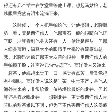
得还有几个学生在学堂里等他上课。想起马姑娘，老
聊眼里竟然有泪水流淌下来。
这时候，一个人把手帕给他，让他擦泪，老聊顺
势一看，竟是西洋僧人，他那宝石一般的眼睛向他眨
了眨，老聊看到他身边还有一人，估计是扈从，但那
人细鼻薄唇，绿豆大小的眼睛里丝毫没有流露出慈
悲。老聊迅速躲开那不太友善的眼神，用西洋僧人的
手帕擦了脸，连声说几句“失态了”。西洋僧人又递来
一杯茶，他端起来尝了一口，感觉有点苦，后又觉得
有些甜味。西洋僧人说这是啡茶，中土不产，是他从
海外带来的，非常珍贵，价格堪比最好的龙井。但老
聊还是喜欢喝龙井，一想到龙井，更觉得西洋僧人带
苦味的甜茶难以下咽，但为了不伤害西洋僧人这份盛