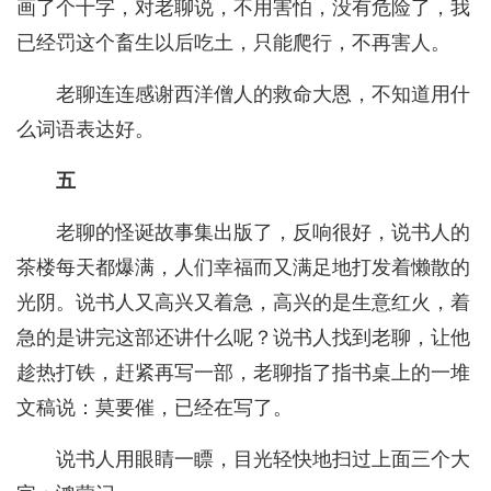
画了个十字，对老聊说，不用害怕，没有危险了，我
已经罚这个畜生以后吃土，只能爬行，不再害人。
老聊连连感谢西洋僧人的救命大恩，不知道用什
么词语表达好。
五
老聊的怪诞故事集出版了，反响很好，说书人的
茶楼每天都爆满，人们幸福而又满足地打发着懒散的
光阴。说书人又高兴又着急，高兴的是生意红火，着
急的是讲完这部还讲什么呢？说书人找到老聊，让他
趁热打铁，赶紧再写一部，老聊指了指书桌上的一堆
文稿说：莫要催，已经在写了。
说书人用眼睛一瞟，目光轻快地扫过上面三个大