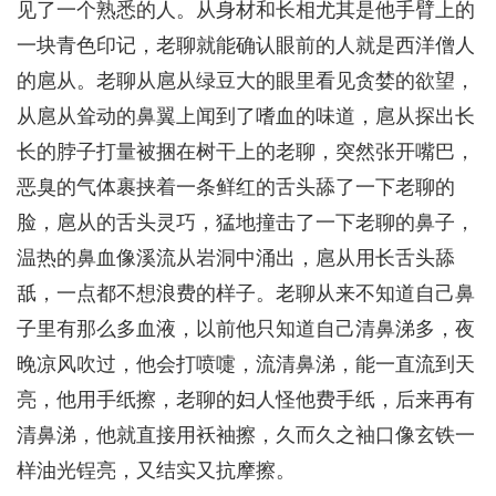
见了一个熟悉的人。从身材和长相尤其是他手臂上的
一块青色印记，老聊就能确认眼前的人就是西洋僧人
的扈从。老聊从扈从绿豆大的眼里看见贪婪的欲望，
从扈从耸动的鼻翼上闻到了嗜血的味道，扈从探出长
长的脖子打量被捆在树干上的老聊，突然张开嘴巴，
恶臭的气体裹挟着一条鲜红的舌头舔了一下老聊的
脸，扈从的舌头灵巧，猛地撞击了一下老聊的鼻子，
温热的鼻血像溪流从岩洞中涌出，扈从用长舌头舔
舐，一点都不想浪费的样子。老聊从来不知道自己鼻
子里有那么多血液，以前他只知道自己清鼻涕多，夜
晚凉风吹过，他会打喷嚏，流清鼻涕，能一直流到天
亮，他用手纸擦，老聊的妇人怪他费手纸，后来再有
清鼻涕，他就直接用袄袖擦，久而久之袖口像玄铁一
样油光锃亮，又结实又抗摩擦。