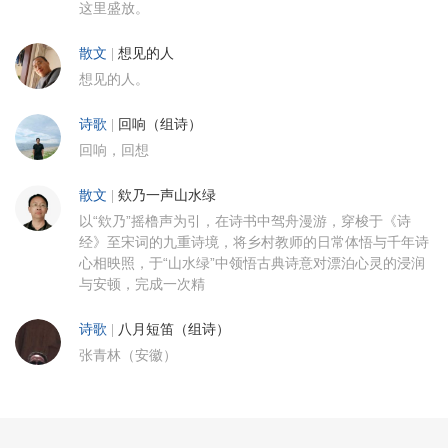
这里盛放。
散文
|
想见的人
想见的人。
诗歌
|
回响（组诗）
回响，回想
散文
|
欸乃一声山水绿
以“欸乃”摇橹声为引，在诗书中驾舟漫游，穿梭于《诗
经》至宋词的九重诗境，将乡村教师的日常体悟与千年诗
心相映照，于“山水绿”中领悟古典诗意对漂泊心灵的浸润
与安顿，完成一次精
诗歌
|
八月短笛（组诗）
张青林（安徽）