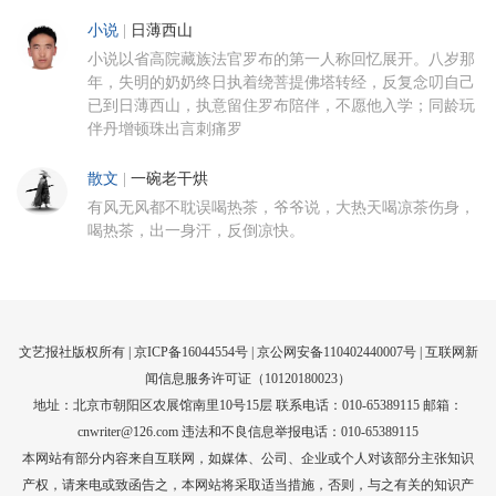
小说
|
日薄西山
小说以省高院藏族法官罗布的第一人称回忆展开。八岁那
年，失明的奶奶终日执着绕菩提佛塔转经，反复念叨自己
已到日薄西山，执意留住罗布陪伴，不愿他入学；同龄玩
伴丹增顿珠出言刺痛罗
散文
|
一碗老干烘
有风无风都不耽误喝热茶，爷爷说，大热天喝凉茶伤身，
喝热茶，出一身汗，反倒凉快。
文艺报社版权所有 |
京ICP备16044554号
| 京公网安备110402440007号 |
互联网新
闻信息服务许可证（10120180023）
地址：北京市朝阳区农展馆南里10号15层 联系电话：010-65389115 邮箱：
cnwriter@126.com 违法和不良信息举报电话：010-65389115
本网站有部分内容来自互联网，如媒体、公司、企业或个人对该部分主张知识
产权，请来电或致函告之，本网站将采取适当措施，否则，与之有关的知识产