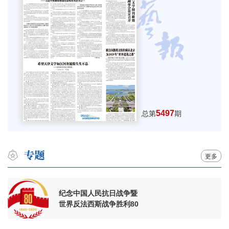
5497
总第
期
更多
纪念中国人民抗日战争暨
世界反法西斯战争胜利80
周年