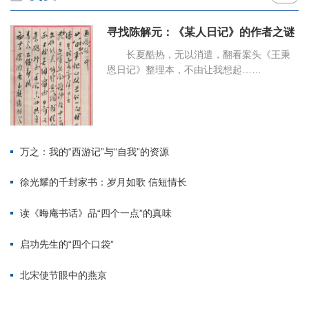
寻找陈解元：《某人日记》的作者之谜
长夏酷热，无以消遣，翻看案头《王秉
恩日记》整理本，不由让我想起……
万之：我的“西游记”与“自我”的资源
徐光耀的千封家书：岁月如歌 信短情长
读《晦庵书话》品“四个一点”的真味
启功先生的“四个口袋”
北宋使节眼中的燕京