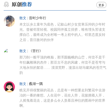
更多
散文
|
昔时少年行
本文以乡土童年为底色，记叙山村少女贫寒压抑的少年时
光。曾被邻里轻视、校园同伴孤立排挤，唯有埋头苦读支
撑自己，最终成为全村唯一考上初中的人。邻里态度反转
之后，昔日敌对的伙伴
散文
|
《苦行》
那刀削一般平顶的峰巅，那浑圆巍峨的山峦，何尝不是千
年狂飙雕琢的杰作；那亘古不息的风啸，何尝不是苍穹与
大地永恒的絮语…… 漠漠荒野，漫漾出胡马啸风的苍茫气
韵
散文
|
蠡湖一隅
瞧见开得很繁丽的花丛，总是有一种想要走到繁花中去游
冶的一番的奢想。人在花中，花在人旁，花簇拥着人开，
人摇曳着花去，这是多么令人羡慕且神往的图画中的世界
啊。