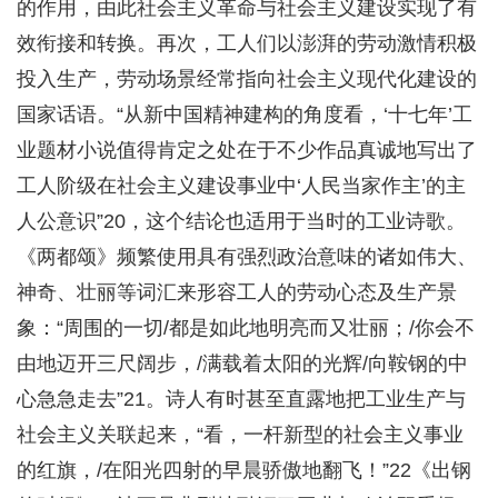
的作用，由此社会主义革命与社会主义建设实现了有
效衔接和转换。再次，工人们以澎湃的劳动激情积极
投入生产，劳动场景经常指向社会主义现代化建设的
国家话语。“从新中国精神建构的角度看，‘十七年’工
业题材小说值得肯定之处在于不少作品真诚地写出了
工人阶级在社会主义建设事业中‘人民当家作主’的主
人公意识”20，这个结论也适用于当时的工业诗歌。
《两都颂》频繁使用具有强烈政治意味的诸如伟大、
神奇、壮丽等词汇来形容工人的劳动心态及生产景
象：“周围的一切/都是如此地明亮而又壮丽；/你会不
由地迈开三尺阔步，/满载着太阳的光辉/向鞍钢的中
心急急走去”21。诗人有时甚至直露地把工业生产与
社会主义关联起来，“看，一杆新型的社会主义事业
的红旗，/在阳光四射的早晨骄傲地翻飞！”22《出钢