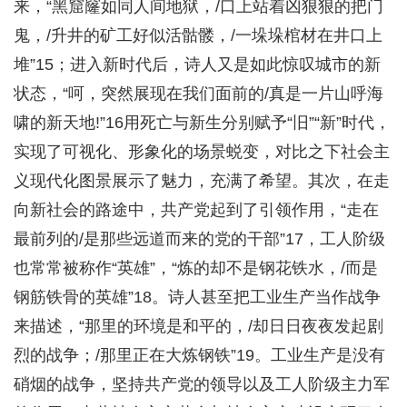
来，“黑窟窿如同人间地狱，/口上站着凶狠狠的把门
鬼，/升井的矿工好似活骷髅，/一垛垛棺材在井口上
堆”15；进入新时代后，诗人又是如此惊叹城市的新
状态，“呵，突然展现在我们面前的/真是一片山呼海
啸的新天地!”16用死亡与新生分别赋予“旧”“新”时代，
实现了可视化、形象化的场景蜕变，对比之下社会主
义现代化图景展示了魅力，充满了希望。其次，在走
向新社会的路途中，共产党起到了引领作用，“走在
最前列的/是那些远道而来的党的干部”17，工人阶级
也常常被称作“英雄”，“炼的却不是钢花铁水，/而是
钢筋铁骨的英雄”18。诗人甚至把工业生产当作战争
来描述，“那里的环境是和平的，/却日日夜夜发起剧
烈的战争；/那里正在大炼钢铁”19。工业生产是没有
硝烟的战争，坚持共产党的领导以及工人阶级主力军