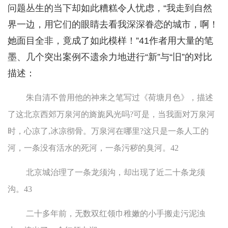
问题丛生的当下却如此糟糕令人忧虑，“我走到自然
界一边，用它们的眼睛去看我深深眷恋的城市，啊！
她面目全非，竟成了如此模样！”41作者用大量的笔
墨、几个突出案例不遗余力地进行“新”与“旧”的对比
描述：
朱自清不曾用他的神来之笔写过《荷塘月色》，描述
了这北京西郊万泉河的旖旎风光吗?可是，当我面对万泉河
时，心凉了,冰凉彻骨。万泉河在哪里?这只是一条人工的
河，一条没有活水的死河，一条污秽的臭河。42
北京城治理了一条龙须沟，却出现了近二十条龙须
沟。43
二十多年前，无数双红领巾稚嫩的小手搬走污泥浊