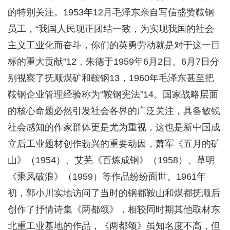
的特别关注。1953年12月毛泽东亲自写信盛赞鞍钢
员工，“我国人民现正团结一致，为实现我国的社会
主义工业化而奋斗，你们的英勇劳动就是对于这一目
标的重大贡献”12，朱德于1959年6月2日、6月7日分
别视察了抚顺煤矿和鞍钢13，1960年毛泽东甚至把
鞍钢企业管理经验称为“鞍钢宪法”14。国家战略层面
的核心命题必然引发社会各界的广泛关注，具备敏锐
社会感知的作家群体更是尤为重视，这也是新中国成
立后工业题材创作勃兴的重要动因，萧军《五月的矿
山》（1954）、艾芜《百炼成钢》（1958）、草明
《乘风破浪》（1959）等作品纷纷面世。1961年
初，郭小川实地访问了当时的钢都鞍山和煤都抚顺后
创作了抒情诗集《两都颂》，相较同时期其他取材东
北重工业基地的作品，《两都颂》虽知名度不高，但