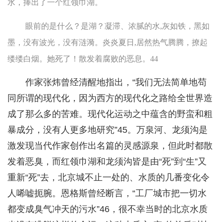
水，捧出了一个红领巾湖。
眼前的是什么？是湖？凝滞、浓腻的水,灰如铁，黑如
墨，没有波光，没有涟漪。炎炎夏日,居然热气腾腾，撩起
缕缕白烟。她死了！散发着腐败的恶息。44
作家张炜曾经清醒地指出，“我们无法简单地苟
同所谓的现代化，因为西方的现代化之路给全世界造
成了那么多的苦难。现代化运动之中蕴含的野蛮和粗
暴成分，没有人更多地研究”45。万泉河、龙须沟是
激发现当代作家创作出名篇的灵感源泉，但此时都散
发着恶臭，而红领巾湖和龙须沟皆是由“死”到“生”又
重新“死”去，北京城不止一处的、水质的几番变化令
人唏嘘扼腕。恩格斯曾经断言，“工厂城市把一切水
都变成臭气冲天的污水”46，很不幸当时的北京水质