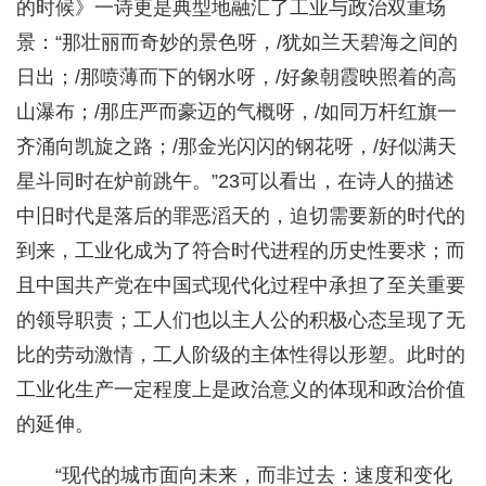
的时候》一诗更是典型地融汇了工业与政治双重场
景：“那壮丽而奇妙的景色呀，/犹如兰天碧海之间的
日出；/那喷薄而下的钢水呀，/好象朝霞映照着的高
山瀑布；/那庄严而豪迈的气概呀，/如同万杆红旗一
齐涌向凯旋之路；/那金光闪闪的钢花呀，/好似满天
星斗同时在炉前跳午。”23可以看出，在诗人的描述
中旧时代是落后的罪恶滔天的，迫切需要新的时代的
到来，工业化成为了符合时代进程的历史性要求；而
且中国共产党在中国式现代化过程中承担了至关重要
的领导职责；工人们也以主人公的积极心态呈现了无
比的劳动激情，工人阶级的主体性得以形塑。此时的
工业化生产一定程度上是政治意义的体现和政治价值
的延伸。
“现代的城市面向未来，而非过去：速度和变化