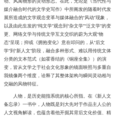
动、风寓物形的灵动形态。在此，无论是《当代性与
媒介融合时代的文学史写作》中所阐发的随着时代发
展所造成的文学观念变革与媒体融合的“风动”现象，
以及由此生发的“纯文学”观念到“杂文学”“泛文学”的变
更、网络文学与传统文学互文交织的蔚为大观“物
态”呈现；抑或《拥抱变化》意在叩问的，从“后文
学”到“新人文”阶段，融合多种形式、难以用传统文体
分类的文本范式（如霍香结的《铜座全集》）的演
变，皆从文学之于社会文化形象的镜面映照与多重自
我镜像两个维度，诠释了其整体架构与瞬间灵动相与
交融的风物特征。
人物，是历史能指系统的核心所指。在《新人文
备忘录》一书中，人物既是刘大先对于作品主人公的
人文视角解读，也蕴含着他开掘其背后文化价值、精