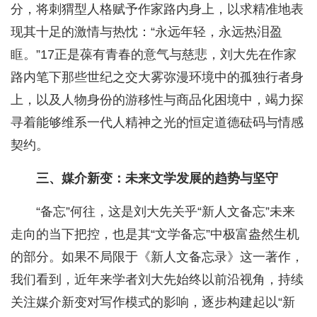
分，将刺猬型人格赋予作家路内身上，以求精准地表
现其十足的激情与热忱：“永远年轻，永远热泪盈
眶。”17正是葆有青春的意气与慈悲，刘大先在作家
路内笔下那些世纪之交大雾弥漫环境中的孤独行者身
上，以及人物身份的游移性与商品化困境中，竭力探
寻着能够维系一代人精神之光的恒定道德砝码与情感
契约。
三、媒介新变：未来文学发展的趋势与坚守
“备忘”何往，这是刘大先关乎“新人文备忘”未来
走向的当下把控，也是其“文学备忘”中极富盎然生机
的部分。如果不局限于《新人文备忘录》这一著作，
我们看到，近年来学者刘大先始终以前沿视角，持续
关注媒介新变对写作模式的影响，逐步构建起以“新