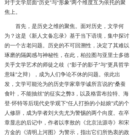
对于文学层面“历史”与“形象”两个维度互为依托的聚
焦上。
首先，是历史之维的聚焦。面对历史，文学何
为？这是《新人文备忘录》基于当下语境，集中探讨
的一个古老问题。历史的不可回溯性，决定了其难以
琢磨的隔阂感与神秘性，在此，柏拉图与亚里士多德
关乎文学艺术的师徒之歧（“影子的影子”与“更具哲学
意味”之辩），成为人们争论不休的问题。依此出
发，文学可能沦为的历史学家章学诚所言说的“桑蚕
食叶，不能抽丝”的征实之弊3，以及格雷布拉特、海
登·怀特等后现代史学观下“任人打扮的小姑娘”式的个
人修辞，成为学者刘大先尤为警惕的两个向度。在卒
章显志的后记中，作者以李敖的《北京法源寺》和宋
方金的《清明上河图》为警示，指出它们所热衷的政