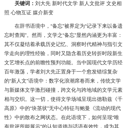
关键词：
刘大先 新时代文学 新人文批评 文史相
照 心物互证 媒介新变
在辞书语境中，“备忘”被界定为“记录下来以备遗
忘时查阅”。然而，文学之“备忘”显然内涵更为丰富：
其不仅凝结着承载历史记忆、洞察时代精神与指引文
学走向的理性经验，同时又隐含着历史转折时段新生
文艺增长点的前瞻性预判功能。当中国现代文学历经
百年激荡，学者刘大先正置身于一个愈发错综复杂
的“新人文”语境中：数字化浪潮席卷而来，传统文学
与新媒体文学激烈碰撞，跨文化与跨地域的文学元素
相与交织。这一切，使得文学场域呈现出德勒兹《千
高原》中的“块茎状”无中心特征与鲍曼《流动的现代
性》中的散布之网状态。在此语境下，如何呈现“唯
有批评所能展示”的认知道德与话语有效性，成为其