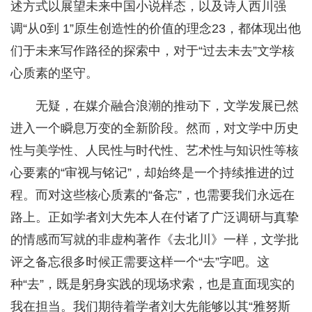
述方式以展望未来中国小说样态，以及诗人西川强
调“从0到 1”原生创造性的价值的理念23，都体现出他
们于未来写作路径的探索中，对于“过去未去”文学核
心质素的坚守。
无疑，在媒介融合浪潮的推动下，文学发展已然
进入一个瞬息万变的全新阶段。然而，对文学中历史
性与美学性、人民性与时代性、艺术性与知识性等核
心要素的“审视与铭记”，却始终是一个持续推进的过
程。而对这些核心质素的“备忘”，也需要我们永远在
路上。正如学者刘大先本人在付诸了广泛调研与真挚
的情感而写就的非虚构著作《去北川》一样，文学批
评之备忘很多时候正需要这样一个“去”字吧。这
种“去”，既是躬身实践的现场求索，也是直面现实的
我在担当。我们期待着学者刘大先能够以其“雅努斯