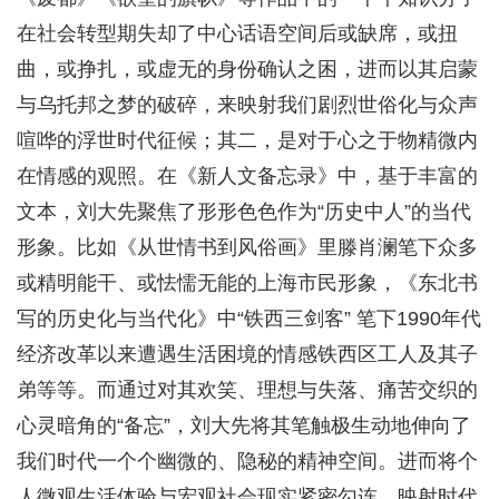
在社会转型期失却了中心话语空间后或缺席，或扭
曲，或挣扎，或虚无的身份确认之困，进而以其启蒙
与乌托邦之梦的破碎，来映射我们剧烈世俗化与众声
喧哗的浮世时代征候；其二，是对于心之于物精微内
在情感的观照。在《新人文备忘录》中，基于丰富的
文本，刘大先聚焦了形形色色作为“历史中人”的当代
形象。比如《从世情书到风俗画》里滕肖澜笔下众多
或精明能干、或怯懦无能的上海市民形象，《东北书
写的历史化与当代化》中“铁西三剑客” 笔下1990年代
经济改革以来遭遇生活困境的情感铁西区工人及其子
弟等等。而通过对其欢笑、理想与失落、痛苦交织的
心灵暗角的“备忘”，刘大先将其笔触极生动地伸向了
我们时代一个个幽微的、隐秘的精神空间。进而将个
人微观生活体验与宏观社会现实紧密勾连，映射时代