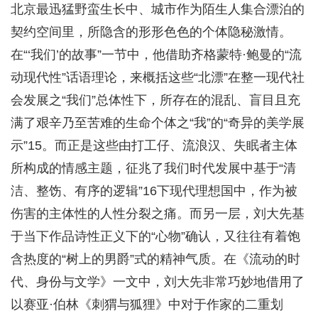
北京最迅猛野蛮生长中、城市作为陌生人集合漂泊的
契约空间里，所隐含的形形色色的个体隐秘激情。
在“‘我们’的故事”一节中，他借助齐格蒙特·鲍曼的“流
动现代性”话语理论，来概括这些“北漂”在整一现代社
会发展之“我们”总体性下，所存在的混乱、盲目且充
满了艰辛乃至苦难的生命个体之“我”的“奇异的美学展
示”15。而正是这些由打工仔、流浪汉、失眠者主体
所构成的情感主题，征兆了我们时代发展中基于“清
洁、整饬、有序的逻辑”16下现代理想国中，作为被
伤害的主体性的人性分裂之痛。而另一层，刘大先基
于当下作品诗性正义下的“心物”确认，又往往有着饱
含热度的“树上的男爵”式的精神气质。在《流动的时
代、身份与文学》一文中，刘大先非常巧妙地借用了
以赛亚·伯林《刺猬与狐狸》中对于作家的二重划