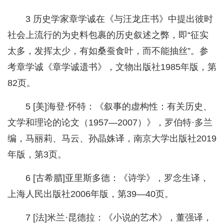
3 历史学家章学诚在《与汪龙庄书》中提出彼时
社会上流行的为史料包裹的历史叙述之弊，即“征实
太多，发挥太少，有如桑蚕食叶，而不能抽丝”。参
考章学诚《章学诚遗书》，文物出版社1985年版，第
82页。
5 [美]海登·怀特：《叙事的虚构性：有关历史、
文学和理论的论文（1957—2007）》，罗伯特·多兰
编，马丽莉、马云、孙晶姝译，南京大学出版社2019
年版，第3页。
6 [古希腊]亚里斯多德：《诗学》，罗念生译，
上海人民出版社2006年版，第39—40页。
7 [法]米兰·昆德拉：《小说的艺术》，董强译，