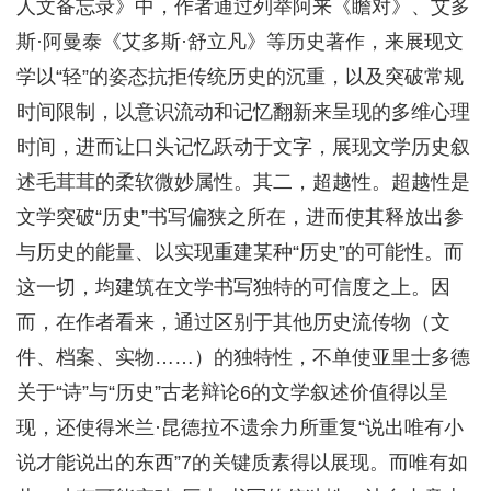
人文备忘录》中，作者通过列举阿来《瞻对》、艾多
斯·阿曼泰《艾多斯·舒立凡》等历史著作，来展现文
学以“轻”的姿态抗拒传统历史的沉重，以及突破常规
时间限制，以意识流动和记忆翻新来呈现的多维心理
时间，进而让口头记忆跃动于文字，展现文学历史叙
述毛茸茸的柔软微妙属性。其二，超越性。超越性是
文学突破“历史”书写偏狭之所在，进而使其释放出参
与历史的能量、以实现重建某种“历史”的可能性。而
这一切，均建筑在文学书写独特的可信度之上。因
而，在作者看来，通过区别于其他历史流传物（文
件、档案、实物……）的独特性，不单使亚里士多德
关于“诗”与“历史”古老辩论6的文学叙述价值得以呈
现，还使得米兰·昆德拉不遗余力所重复“说出唯有小
说才能说出的东西”7的关键质素得以展现。而唯有如