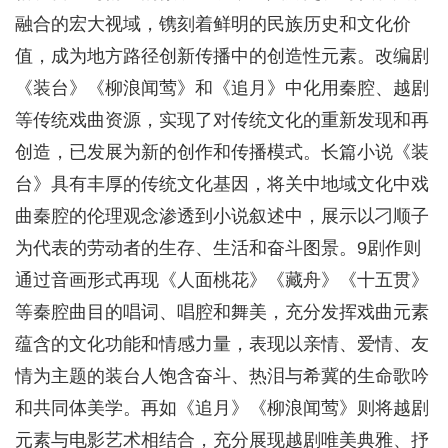
融合的宏大视域，镌刻着鲜明的民族历史和文化价
值，成为地方路径创新传播中的创造性元素。改编剧
《装台》《柳浪闻莺》和《追月》中化用秦腔、越剧
等传统戏曲资源，实现了对传统文化的重新发现和再
创造，已发展为新的创作和传播模式。长篇小说《装
台》具有丰厚的传统文化基因，将关中地域文化中戏
曲秦腔的伦理观念渗透到小说叙述中，展示以刁顺子
为代表的劳动者的生存、生活和奋斗图景。9剧作则
通过音画形式再现《人面桃花》《藏舟》《十五贯》
等秦腔曲目的唱词、唱腔和舞美，充分发挥戏曲元素
蕴含的文化功能和情感力量，表现以亲情、爱情、友
情为主题的装台人饱含奋斗、热泪与希冀的生命歌吟
和共同体美学。再如《追月》《柳浪闻莺》则将越剧
元素与电影艺术相结合，充分展现越剧唯美典雅、抒