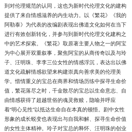
到对伦理规范的认同，这也为新时代伦理文化的建构
提供了来自情感滋养的内生动力。以《繁花》《我的
阿勒泰》为代表的改编剧表现出佛道文化如何在当下
进行有效创新转化，并参与到新时代伦理文化建构之
中的艺术探索。《繁花》取原著主要人物之一的阿宝
为中心展开双重叙事，聚焦阿宝的从商传奇以及与玲
子、汪明珠、李李三位女性的情感浮沉，表达出以佛
道文化疏解情感欲望来构建崇真向善求美的伦理美
学。惜情重义的宝总在商界和情场历练中探寻生命价
值，繁花落尽之时，千金散尽的宝总以生命意志、自
由情感获得了超越世俗的魂灵救赎，隐喻并呼应
着“明心见性”以抵达生命自在本真的顿悟。剧中女性
形象的成长蜕变也表现出与自我和解、探寻生命价值
的女性主体精神。玲子对宝总的释怀、汪明珠的创业