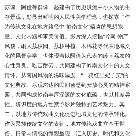
苏谅、阿僮等群像一起建构了历史洪流中小人物的生
存景观，彰显出鲜明的人民性美学理念，也探索了作
为传统文化在地方路径中“岭南文化”蕴含的思想能
量、文化内涵和审美价值。影片深入挖掘“岭南”物产
风貌，峒人荔枝园、荔枝种植、木棉花等代表地域文
化的风景美学，也体现着以阿僮为代表的岭南荔农的
心性善良、吃苦耐劳，共同建构了岭南文化中的人文
情怀。从南国风物的滋味温度、“一骑红尘妃子笑”的
文化典故、乐观豁达的民间智慧到安放心灵的精神家
园，共同构成岭南丰厚深邃的文化底蕴，也以其差异
性、辨识度的地方性赋予影片独特的艺术魅力。其
二，以地方传统戏曲文化促进地域文化的传承转化。
作为民族传统文化的表征，地方传统戏曲立基于世
俗、日常与情感的微观呈现，汇入历史、时代和文化