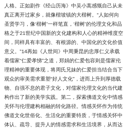
人格。正如剧作《经山历海》中吴小蒿感慨自己从未
真正离开过家乡，就像楷坡镇的大楷树。“人如何向
圣贤学习，像‘楷树’一样笔直，‘楷树’的伦理文化和品
格之于21世纪中国新的文化建构和人心的精神维度空
间，同样具有丰富的、有根源的、中国化的文化价值
意义。”14再如《人世间》中周秉昆的忠厚仁义承载
着儒家“仁爱孝悌”之道，郑娟的仁爱包容则是儒家伦
理精神的重要体现，将周氏兄妹的仁爱担当结合当下
观众的审美需求重塑“好人文化”，进而上升到厚德载
物、自强不息的君子文化，对儒家伦理文化的当代建
构作出了新的美学实践。第二，探索佛道文化中情感
关怀与伦理建构相融的转化路径。情感关怀作为传统
佛道文化世俗化、生活化的重要特质，于情感关怀中
体认、疏导、提升人的情感需求和生活境界，从而达