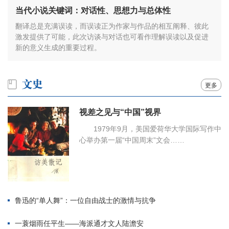
当代小说关键词：对话性、思想力与总体性
翻译总是充满误读，而误读正为作家与作品的相互阐释、彼此
激发提供了可能，此次访谈与对话也可看作理解误读以及促进
新的意义生成的重要过程。
更多
视差之见与“中国”视界
1979年9月，美国爱荷华大学国际写作中
心举办第一届“中国周末”文会……
鲁迅的“单人舞”：一位自由战士的激情与抗争
一蓑烟雨任平生——海派通才文人陆澹安