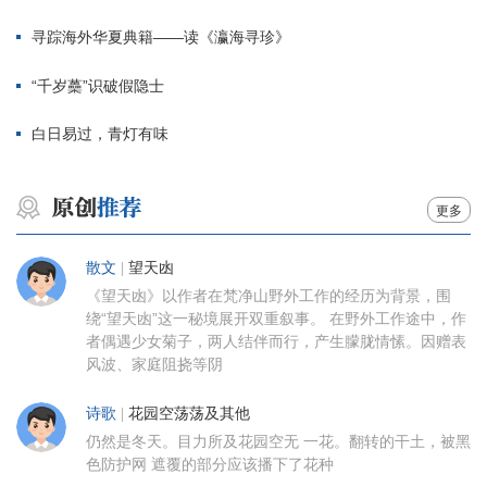
寻踪海外华夏典籍——读《瀛海寻珍》
“千岁蘽”识破假隐士
白日易过，青灯有味
更多
散文
|
望天凼
《望天凼》以作者在梵净山野外工作的经历为背景，围
绕“望天凼”这一秘境展开双重叙事。 在野外工作途中，作
者偶遇少女菊子，两人结伴而行，产生朦胧情愫。因赠表
风波、家庭阻挠等阴
诗歌
|
花园空荡荡及其他
仍然是冬天。目力所及花园空无 一花。翻转的干土，被黑
色防护网 遮覆的部分应该播下了花种