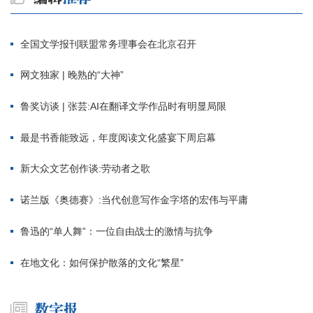
全国文学报刊联盟常务理事会在北京召开
网文独家 | 晚熟的“大神”
鲁奖访谈 | 张芸:AI在翻译文学作品时有明显局限
最是书香能致远，年度阅读文化盛宴下周启幕
新大众文艺创作谈:劳动者之歌
诺兰版《奥德赛》:当代创意写作金字塔的宏伟与平庸
鲁迅的“单人舞”：一位自由战士的激情与抗争
在地文化：如何保护散落的文化“繁星”