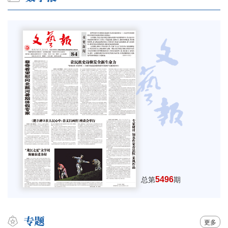
5496
总第
期
更多