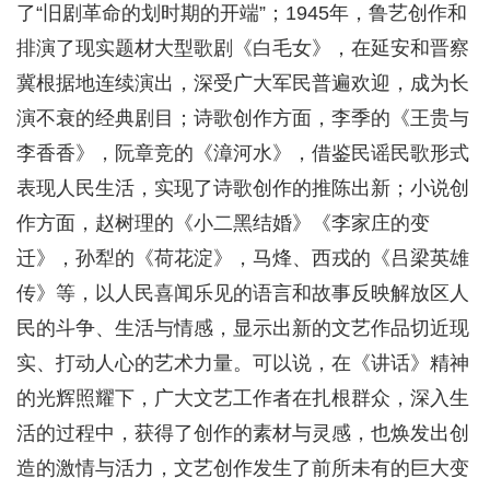
了“旧剧革命的划时期的开端”；1945年，鲁艺创作和
排演了现实题材大型歌剧《白毛女》，在延安和晋察
冀根据地连续演出，深受广大军民普遍欢迎，成为长
演不衰的经典剧目；诗歌创作方面，李季的《王贵与
李香香》，阮章竞的《漳河水》，借鉴民谣民歌形式
表现人民生活，实现了诗歌创作的推陈出新；小说创
作方面，赵树理的《小二黑结婚》《李家庄的变
迁》，孙犁的《荷花淀》，马烽、西戎的《吕梁英雄
传》等，以人民喜闻乐见的语言和故事反映解放区人
民的斗争、生活与情感，显示出新的文艺作品切近现
实、打动人心的艺术力量。可以说，在《讲话》精神
的光辉照耀下，广大文艺工作者在扎根群众，深入生
活的过程中，获得了创作的素材与灵感，也焕发出创
造的激情与活力，文艺创作发生了前所未有的巨大变