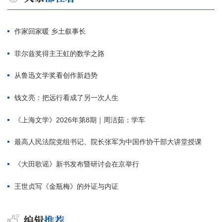
作家回家暖 乡土叙事长
菲尔兹奖得主王虹的数学之路
从鲁迅文学奖看创作新趋势
钱文亮：把远行看成了另一次人生
《上海文学》2026年第8期｜周洁茹：学车
最高人民法院党组书记、院长张军为中国作协干部大讲堂授课
《大田歌谣》新书发布暨研讨会在京举行
王世贞写《金瓶梅》的外证与内证