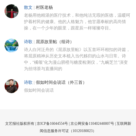
散文
|
村医老杨
老杨用他精湛的医疗技术，和他纯洁无瑕的医德，温暖呵
护着村民的健康。他的人格魅力，他甘愿奉献的高尚情
操，在一个少年的眼里，跟星辰一样璀璨夺目。
诗歌
|
屈原故里帖（组诗）
诗人白河泛舟的《屈原故里帖》以五首环环相扣的诗篇，
将屈原精神从历史文本植入当代秭归的山水与日常。诗
中，“橘颂”化为漫山脐橙与糖度检测仪，“九畹芝兰”演变
为丝绵茶与直播间的
诗歌
|
假如时间会说话（外三首）
假如时间会说话
文艺报社版权所有 |
京ICP备16044554号
| 京公网安备110402440007号 |
互联网新
闻信息服务许可证（10120180023）