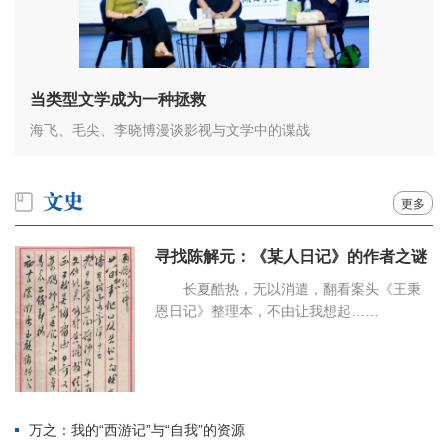
当类型文学成为一种拯救
海飞、毛尖、李晓博漫谈影视与文学中的谍战
更多
寻找陈解元：《某人日记》的作者之谜
长夏酷热，无以消遣，翻看案头《王秉
恩日记》整理本，不由让我想起……
万之：我的“西游记”与“自我”的资源