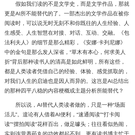
假如我们读的不是文学史，而是文学作品，那就
更是AI所不能替代的了。一部杰出的文学作品在被你
阅读时，可以说无时无刻不和你既往的人生经验、人
生感受、人生智慧在对接、对话、互动、交融。《包
法利夫人》的细节是那么精彩，《安娜·卡列尼娜》
中的金句是那么发人深省，“草木有本心，何求美人
折”背后那种读书人的清高是如此鲜明，所有这些，
都是人类读者凭借自己的经验、体验、感觉抓取的，
对我们人生的启迪也是因人而异的。这岂是AI总结出
的那种四平八稳的内容梗概或主题分析所能替代？
所以说，AI替代人类读者做的，只是一种“场面
活儿”。遑论有人借着AI便利，“速通阅读”“打卡阅
读”“摆拍阅读”花样百出，做足噱头；往往看似热闹，
实则连营养药丸的功效都起不到。更有读书博主忙于