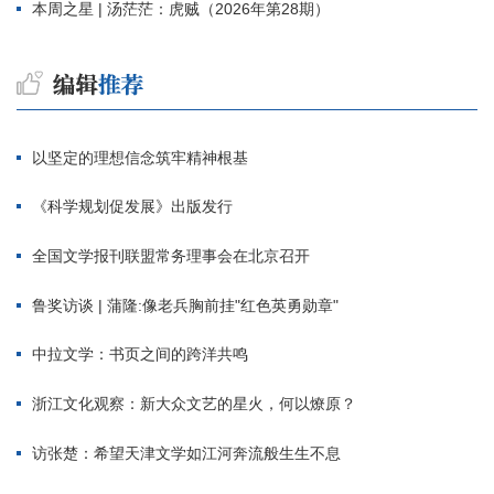
本周之星 | 汤茫茫：虎贼（2026年第28期）
以坚定的理想信念筑牢精神根基
《科学规划促发展》出版发行
全国文学报刊联盟常务理事会在北京召开
鲁奖访谈 | 蒲隆:像老兵胸前挂"红色英勇勋章"
中拉文学：书页之间的跨洋共鸣
浙江文化观察：新大众文艺的星火，何以燎原？
访张楚：希望天津文学如江河奔流般生生不息