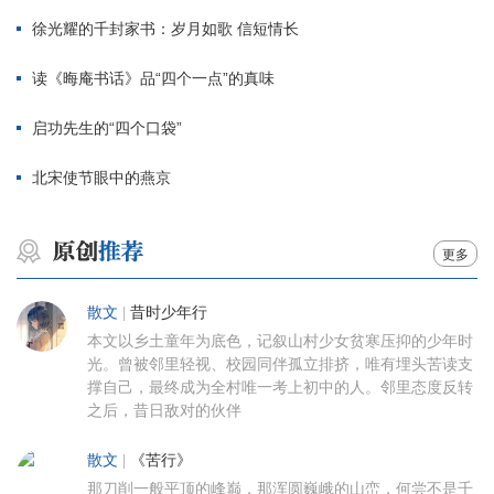
徐光耀的千封家书：岁月如歌 信短情长
读《晦庵书话》品“四个一点”的真味
启功先生的“四个口袋”
北宋使节眼中的燕京
更多
散文
|
昔时少年行
本文以乡土童年为底色，记叙山村少女贫寒压抑的少年时
光。曾被邻里轻视、校园同伴孤立排挤，唯有埋头苦读支
撑自己，最终成为全村唯一考上初中的人。邻里态度反转
之后，昔日敌对的伙伴
散文
|
《苦行》
那刀削一般平顶的峰巅，那浑圆巍峨的山峦，何尝不是千