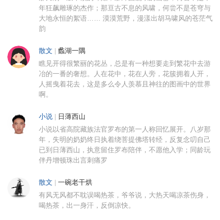
年狂飙雕琢的杰作；那亘古不息的风啸，何尝不是苍穹与
大地永恒的絮语…… 漠漠荒野，漫漾出胡马啸风的苍茫气
韵
散文
|
蠡湖一隅
瞧见开得很繁丽的花丛，总是有一种想要走到繁花中去游
冶的一番的奢想。人在花中，花在人旁，花簇拥着人开，
人摇曳着花去，这是多么令人羡慕且神往的图画中的世界
啊。
小说
|
日薄西山
小说以省高院藏族法官罗布的第一人称回忆展开。八岁那
年，失明的奶奶终日执着绕菩提佛塔转经，反复念叨自己
已到日薄西山，执意留住罗布陪伴，不愿他入学；同龄玩
伴丹增顿珠出言刺痛罗
散文
|
一碗老干烘
有风无风都不耽误喝热茶，爷爷说，大热天喝凉茶伤身，
喝热茶，出一身汗，反倒凉快。