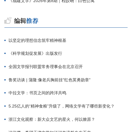
《福建文学》2026年第8期｜程皎旸：白色公寓
以坚定的理想信念筑牢精神根基
《科学规划促发展》出版发行
全国文学报刊联盟常务理事会在北京召开
鲁奖访谈 | 蒲隆:像老兵胸前挂"红色英勇勋章"
中拉文学：书页之间的跨洋共鸣
5.25亿人的“精神食粮”升级了，网络文学有了哪些新变化？
浙江文化观察：新大众文艺的星火，何以燎原？