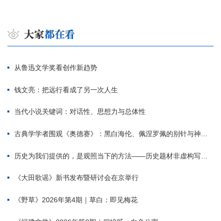
从鲁迅文学奖看创作新趋势
钱文亮：把远行看成了另一次人生
当代小说关键词：对话性、思想力与总体性
古典学学者围观《奥德赛》：黑白海伦、佩涅罗佩的别针与神秘入侵者
历史为我们提供的，是观照当下的方法——历史题材非虚构写作多人谈
《大田歌谣》新书发布暨研讨会在京举行
《野草》2026年第4期｜草白：即见梅花