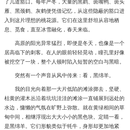
了几道豁口。每年严冬，大量的黑鹳、斑嘴鸭、斑头
雁、黑颈鹤、灰鹤便凭借记忆，从这些隐蔽的豁口进
入到这片理想的桃花源。它们在这里舒坦从容地栖
息、觅食，直至冰雪融化，春天来临。
高原的阳光异常猛烈，即便是冬天，也像是一个
居高临下的刺客。在人的眼前轻轻晃动，瞳孔里好像
被挖空了一块，整个人顿时陷入短暂的空白与黑暗。
突然有一个声音从风中传来：看，黑绵羊。
我的目光向着那一大片低陷的滩涂掷去，坚硬、
枯黄的灌木丛沿着坑坑洼洼的滩涂一直铺展到远处的
水边，慵懒的气氛在旷野上弥散。就在黄绿相间的草
甸中间，相继浮现出大大小小的黑色块。定睛一看，
是黑绵羊。它们形貌类似于牦牛，身形却更加地紧