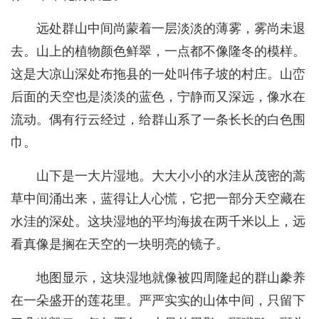
远处群山中间尚蒙着一层淡淡的薄雾，雾尚未退
去。山上的植物颜色鲜翠，一点都不像隆冬的模样。
这是大凉山深处布拖县的一处叫伟子坡的村庄。山峦
后面的天空也是淡淡的蓝色，宁静而又深远，像水在
流动。偶有行云经过，给群山系了一条长长的白色围
巾。
山下是一大片湿地。大大小小的水洼从茂密的蒿
草中间涌出来，蓝得让人心慌，它把一部分天空藏在
水洼的深处。这块湿地的平均海拔在两千米以上，远
看真像是搁在天空的一块明亮的镜子。
地图显示，这块湿地就像被四周隆起的群山豢养
在一朵盛开的莲花里。严严实实的山体中间，只留下