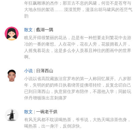
年狂飙雕琢的杰作；那亘古不息的风啸，何尝不是苍穹与
大地永恒的絮语…… 漠漠荒野，漫漾出胡马啸风的苍茫气
韵
散文
|
蠡湖一隅
瞧见开得很繁丽的花丛，总是有一种想要走到繁花中去游
冶的一番的奢想。人在花中，花在人旁，花簇拥着人开，
人摇曳着花去，这是多么令人羡慕且神往的图画中的世界
啊。
小说
|
日薄西山
小说以省高院藏族法官罗布的第一人称回忆展开。八岁那
年，失明的奶奶终日执着绕菩提佛塔转经，反复念叨自己
已到日薄西山，执意留住罗布陪伴，不愿他入学；同龄玩
伴丹增顿珠出言刺痛罗
散文
|
一碗老干烘
有风无风都不耽误喝热茶，爷爷说，大热天喝凉茶伤身，
喝热茶，出一身汗，反倒凉快。