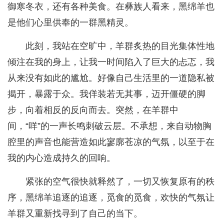
御寒冬衣，还有各种美食。在彝族人看来，黑绵羊也
是他们心里供奉的一群黑精灵。
此刻，我站在空旷中，羊群炙热的目光集体性地
倾注在我的身上，让我一时间陷入了巨大的忐忑，我
从来没有如此的尴尬。好像自己生活里的一道隐私被
揭开，暴露于众。我佯装若无其事，迈开僵硬的脚
步，向着相反的反向而去。突然，在羊群中
间，“咩”的一声长鸣刺破云层。不承想，来自动物胸
腔里的声音也能营造如此寥廓苍凉的气氛，以至于在
我的内心造成持久的回响。
紧张的空气很快就释然了，一切又恢复原有的秩
序，黑绵羊追逐的追逐，觅食的觅食，欢快的气氛让
羊群又重新找寻到了自己的当下。