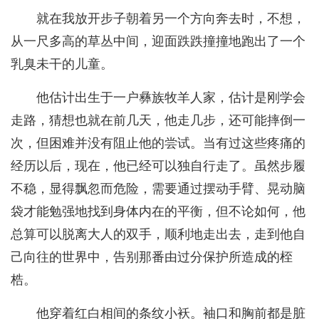
就在我放开步子朝着另一个方向奔去时，不想，
从一尺多高的草丛中间，迎面跌跌撞撞地跑出了一个
乳臭未干的儿童。
他估计出生于一户彝族牧羊人家，估计是刚学会
走路，猜想也就在前几天，他走几步，还可能摔倒一
次，但困难并没有阻止他的尝试。当有过这些疼痛的
经历以后，现在，他已经可以独自行走了。虽然步履
不稳，显得飘忽而危险，需要通过摆动手臂、晃动脑
袋才能勉强地找到身体内在的平衡，但不论如何，他
总算可以脱离大人的双手，顺利地走出去，走到他自
己向往的世界中，告别那番由过分保护所造成的桎
梏。
他穿着红白相间的条纹小袄。袖口和胸前都是脏