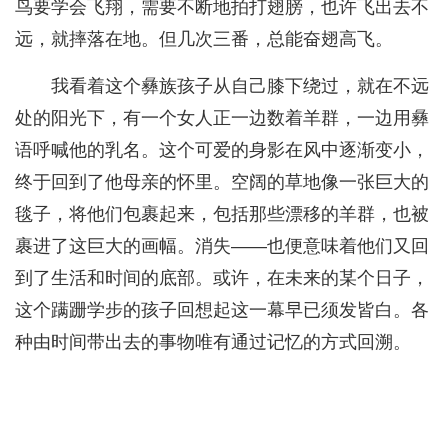
鸟要学会飞翔，需要不断地拍打翅膀，也许飞出去不
远，就摔落在地。但几次三番，总能奋翅高飞。
我看着这个彝族孩子从自己膝下绕过，就在不远
处的阳光下，有一个女人正一边数着羊群，一边用彝
语呼喊他的乳名。这个可爱的身影在风中逐渐变小，
终于回到了他母亲的怀里。空阔的草地像一张巨大的
毯子，将他们包裹起来，包括那些漂移的羊群，也被
裹进了这巨大的画幅。消失——也便意味着他们又回
到了生活和时间的底部。或许，在未来的某个日子，
这个蹒跚学步的孩子回想起这一幕早已须发皆白。各
种由时间带出去的事物唯有通过记忆的方式回溯。