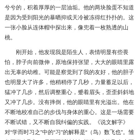
兮兮的，积着厚厚的一层油垢。他的两块脸蛋不知道
是因为受到阳光的暴晒抑或天冷被冻得红扑扑的。这
一张小脸从连体帽中探出来，像兜着一枚熟透的山
桃。
刚开始，他发现我是陌生人，表情明显有些畏
怕，脖子向前微伸，原地保持张望，大大的眼睛里露
出无辜的幼稚。可能是察觉到了我的友好，他的胆子
也明显大了许多，他稍稍停了几秒，力量蓄足以后，
猛冲了几步，然后调整重心，蹙着眉头，歪歪斜斜地
又冲了几步。没有摔倒，他的眼睛里有光溢出。他在
不断地校准自己的步伐与身体的重心。这是一场需要
不断试错，又不断自我纠偏的实践。《说文解字》
对“学而时习之”中的“习”的解释是“（鸟）数飞也”。雏