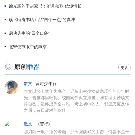
徐光耀的千封家书：岁月如歌 信短情长
读《晦庵书话》品“四个一点”的真味
启功先生的“四个口袋”
北宋使节眼中的燕京
更多
散文
|
昔时少年行
本文以乡土童年为底色，记叙山村少女贫寒压抑的少年时
光。曾被邻里轻视、校园同伴孤立排挤，唯有埋头苦读支
撑自己，最终成为全村唯一考上初中的人。邻里态度反转
之后，昔日敌对的伙伴
散文
|
《苦行》
那刀削一般平顶的峰巅，那浑圆巍峨的山峦，何尝不是千