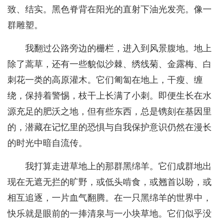
致、结实。黑色脊背在阳光的直射下油光发亮。像一
群雕塑。
我翻过公路旁边的栅栏，进入到风景腹地。地上
除了蒿草，还有一些貌似沙棘、绣线菊、金露梅、白
刺花一类的高原灌木。它们匍匐在地上，干瘦、缠
绕，保持着警惕，枝干上长满了小刺。即便生长在水
源充足的肥沃之地，但有些东西，总是镌刻在基因里
的，潜藏在记忆里的恐惧与自我保护意识仍然在漫长
的时光中暗自流传。
我打算走进草地上的那群黑绵羊。它们成群地出
现在无遮无拦的旷野，或低头啃食，或翘首以盼，或
相互追逐，一片血气翻腾。在一只黑绵羊的世界中，
快乐就是眼前的一捧清泉与一小块草地。它们似乎没