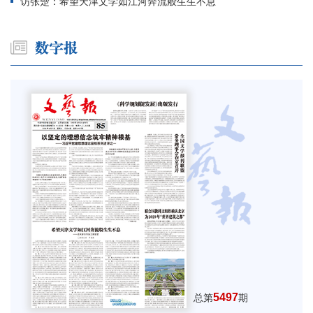
访张楚：希望天津文学如江河奔流般生生不息
5497
总第
期