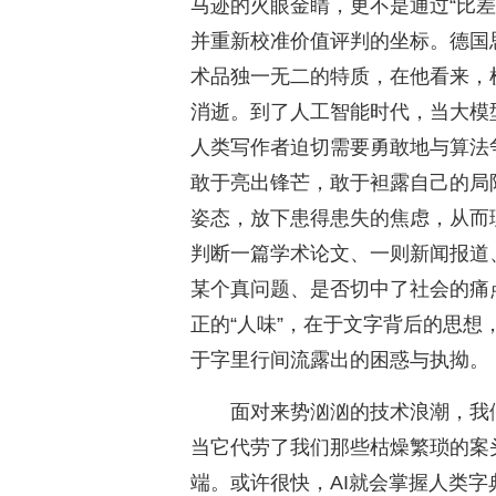
马迹的火眼金睛，更不是通过“比
并重新校准价值评判的坐标。德国思
术品独一无二的特质，在他看来，
消逝。到了人工智能时代，当大模
人类写作者迫切需要勇敢地与算法
敢于亮出锋芒，敢于袒露自己的局
姿态，放下患得患失的焦虑，从而
判断一篇学术论文、一则新闻报道
某个真问题、是否切中了社会的痛
正的“人味”，在于文字背后的思
于字里行间流露出的困惑与执拗。
面对来势汹汹的技术浪潮，我
当它代劳了我们那些枯燥繁琐的案
端。或许很快，AI就会掌握人类