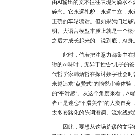
由AI输出的文本往往表现为滴水
碎念。它永远礼貌，永远中立，永
正确的车轱辘话。但如果我们足够
明。大语言模型本质上就是一个概
之后才成长起来的。说到底，AI
此时，倘若把注意力都集中在搜
缈的AI味时，无异于控告“儿子的
代哲学家韩炳哲在探讨数字社会时
来越追求“点赞式”的愉悦审美体
的“平滑感”。从这个角度来看，A
者正是迷恋“平滑美学”的人类自
太多套路化的陈词滥调、流水线式
因此，要想从这场荒谬的文字