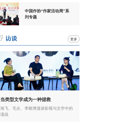
中国作协“作家活动周”系
列专题
更多
当类型文学成为一种拯救
海飞、毛尖、李晓博漫谈影视与文学中的
谍战