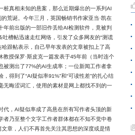
一桩真相未知的悬案，那么近期爆出的一系列AI
机制的荒诞。今年三月，英国畅销书作家亚当·凯在
十年前出版的一部旧作丢给AI检测软件，竟被判
这条吐槽帖迅速走红网络，引发了众多网友的“测谎
里达哈跟帖表示，自己早年发表的文章被扣上了高
荣休教授保罗·斯皮克一篇发表于45年前（当时连个
被测出了77%的AI生成率；一位新闻工作者拿
得到了“AI疑似率91%”和“可读性差”的扎心结
毫无晦涩词汇，使用的素材是网上都找不到的一
时代，AI疑似率成了高悬在所有写作者头顶的新
学者乃至整个文字工作者群体都在不知不觉中卷
一篇文章，人们不再首先关注其思想的深度或是情