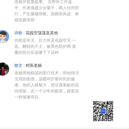
境展开双重叙事。 在野外工作途
中，作者偶遇少女菊子，两人结伴而
行，产生朦胧情愫。因赠表风波、家
庭阻挠等阴
诗歌
|
花园空荡荡及其他
仍然是冬天。目力所及花园空无 一
花。翻转的干土，被黑色防护网 遮
覆的部分应该播下了花种
散文
|
村医老杨
老杨用他精湛的医疗技术，和他纯洁
无瑕的医德，温暖呵护着村民的健
康。他的人格魅力，他甘愿奉献的高
尚情操，在一个少年的眼里，跟星辰
一样璀璨夺目。