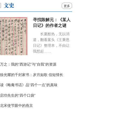
更多
寻找陈解元：《某人
日记》的作者之谜
长夏酷热，无以消
遣，翻看案头《王秉恩
日记》整理本，不由让
我想起……
万之：我的“西游记”与“自我”的资源
徐光耀的千封家书：岁月如歌 信短情长
读《晦庵书话》品“四个一点”的真味
启功先生的“四个口袋”
北宋使节眼中的燕京