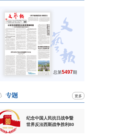
5497
总第
期
更多
纪念中国人民抗日战争暨
世界反法西斯战争胜利80
周年