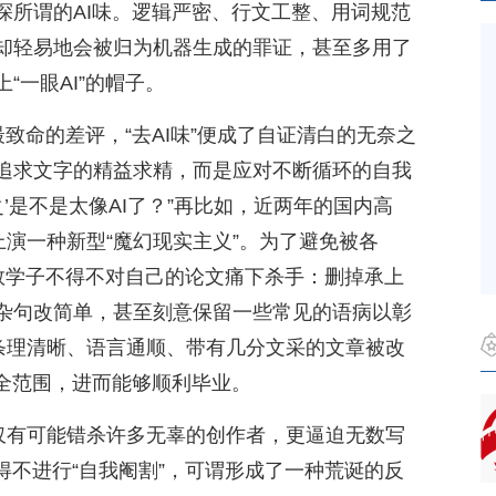
探所谓的AI味。逻辑严密、行文工整、用词规范
却轻易地会被归为机器生成的罪证，甚至多用了
“一眼AI”的帽子。
最致命的差评，“去AI味”便成了自证清白的无奈之
追求文字的精益求精，而是应对不断循环的自我
’是不是太像AI了？”再比如，近两年的国内高
上演一种新型“魔幻现实主义”。为了避免被各
无数学子不得不对自己的论文痛下杀手：删掉承上
杂句改简单，甚至刻意保留一些常见的语病以彰
本条理清晰、语言通顺、带有几分文采的文章被改
安全范围，进而能够顺利毕业。
不仅有可能错杀许多无辜的创作者，更逼迫无数写
得不进行“自我阉割”，可谓形成了一种荒诞的反