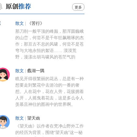
更多
散文
|
《苦行》
那刀削一般平顶的峰巅，那浑圆巍峨
的山峦，何尝不是千年狂飙雕琢的杰
作；那亘古不息的风啸，何尝不是苍
穹与大地永恒的絮语…… 漠漠荒
野，漫漾出胡马啸风的苍茫气韵
散文
|
蠡湖一隅
瞧见开得很繁丽的花丛，总是有一种
想要走到繁花中去游冶的一番的奢
想。人在花中，花在人旁，花簇拥着
人开，人摇曳着花去，这是多么令人
羡慕且神往的图画中的世界啊。
散文
|
望天凼
《望天凼》以作者在梵净山野外工作
的经历为背景，围绕“望天凼”这一秘