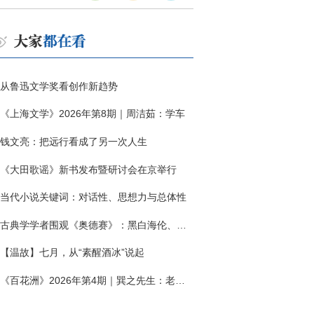
从鲁迅文学奖看创作新趋势
《上海文学》2026年第8期｜周洁茹：学车
钱文亮：把远行看成了另一次人生
《大田歌谣》新书发布暨研讨会在京举行
当代小说关键词：对话性、思想力与总体性
古典学学者围观《奥德赛》：黑白海伦、佩涅罗佩的别针与神秘入侵者
【温故】七月，从“素醒酒冰”说起
《百花洲》2026年第4期｜巽之先生：老兵朱向前侧记三题