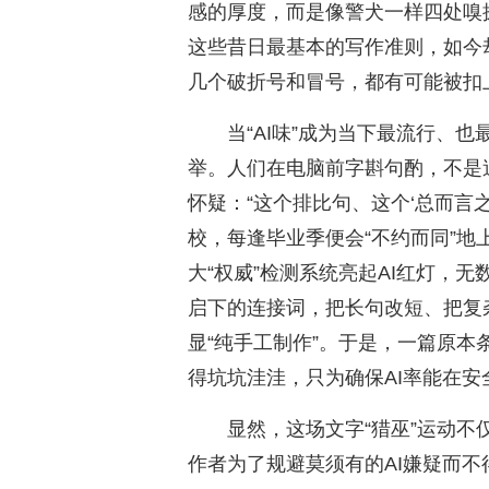
感的厚度，而是像警犬一样四处嗅
这些昔日最基本的写作准则，如今
几个破折号和冒号，都有可能被扣上
当“AI味”成为当下最流行、也
举。人们在电脑前字斟句酌，不是
怀疑：“这个排比句、这个‘总而言之
校，每逢毕业季便会“不约而同”地
大“权威”检测系统亮起AI红灯，
启下的连接词，把长句改短、把复
显“纯手工制作”。于是，一篇原
得坑坑洼洼，只为确保AI率能在
显然，这场文字“猎巫”运动
作者为了规避莫须有的AI嫌疑而不