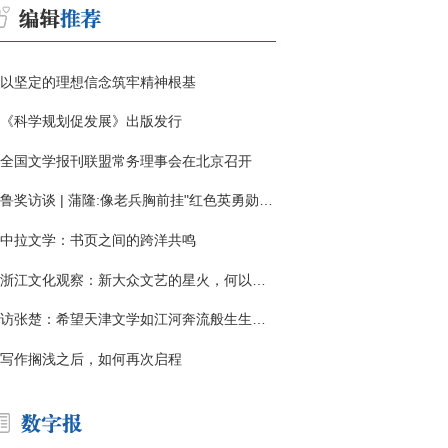
以坚定的理想信念筑牢精神根基
《科学规划促发展》出版发行
全国文学报刊联盟常务理事会在北京召开
鲁奖访谈 | 蒲隆:像老兵胸前挂"红色英勇勋章"
中拉文学：书页之间的跨洋共鸣
浙江文化观察：新大众文艺的星火，何以燎原？
访张楚：希望天津文学如江河奔流般生生不息
写作搁浅之后，如何再次启程