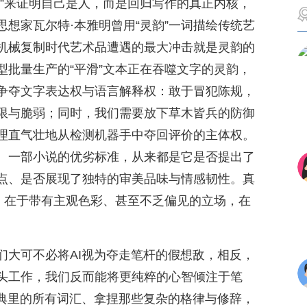
差”来证明自己是人，而是回归写作的真正内核，
想家瓦尔特·本雅明曾用“灵韵”一词描绘传统艺
机械复制时代艺术品遭遇的最大冲击就是灵韵的
型批量生产的“平滑”文本正在吞噬文字的灵韵，
争夺文字表达权与语言解释权：敢于冒犯陈规，
限与脆弱；同时，我们需要放下草木皆兵的防御
理直气壮地从检测机器手中夺回评价的主体权。
、一部小说的优劣标准，从来都是它是否提出了
点、是否展现了独特的审美品味与情感韧性。真
想，在于带有主观色彩、甚至不乏偏见的立场，在
们大可不必将AI视为夺走笔杆的假想敌，相反，
头工作，我们反而能将更纯粹的心智倾注于笔
字典里的所有词汇、拿捏那些复杂的格律与修辞，