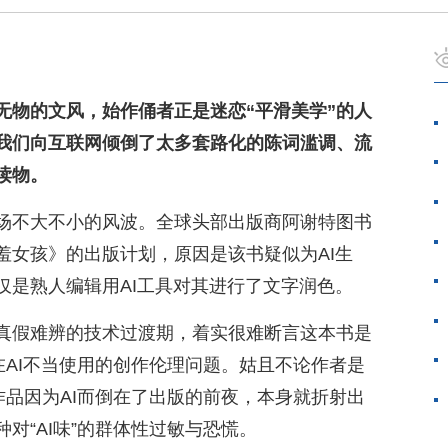
无物的文风，始作俑者正是迷恋“平滑美学”的人
我们向互联网倾倒了太多套路化的陈词滥调、流
读物。
场不大不小的风波。全球头部出版商阿谢特图书
羞女孩》的出版计划，原因是该书疑似为AI生
仅是熟人编辑用AI工具对其进行了文字润色。
真假难辨的技术过渡期，着实很难断言这本书是
在AI不当使用的创作伦理问题。姑且不论作者是
作品因为AI而倒在了出版的前夜，本身就折射出
对“AI味”的群体性过敏与恐慌。