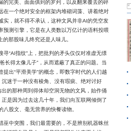
不漏的完美、面面俱到的罗列，以及翻来覆去的碎
远在一个绝对安全的框架内堆砌词藻、讲着绝对
诚实，就不得不承认，这种文风并非AI的凭空发
率预测引擎，它是在人类数以万亿计的语料投喂
身上的那股味儿终究还是人味儿。
寻“AI指纹”上，把批判的矛头仅仅对准虚无缥
爸爸长得太像儿子”，从而遮蔽了真正的问题。当
曾提出“平滑美学”的概念，即数字时代的人们越
验，沉迷于一种没有棱角、没有瑕疵、绝对讨好
I输出的那种周到得体却空洞无物的文风，始作俑
身，正是因为过去这几十年，我们向互联网倾倒了
的八股文、毫无营养的快餐读物。
猎巫中突围，我们最需要的，不是辨别机器蛛丝