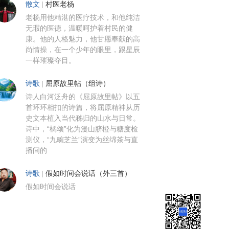
散文
|
村医老杨
老杨用他精湛的医疗技术，和他纯洁
无瑕的医德，温暖呵护着村民的健
康。他的人格魅力，他甘愿奉献的高
尚情操，在一个少年的眼里，跟星辰
一样璀璨夺目。
诗歌
|
屈原故里帖（组诗）
诗人白河泛舟的《屈原故里帖》以五
首环环相扣的诗篇，将屈原精神从历
史文本植入当代秭归的山水与日常。
诗中，“橘颂”化为漫山脐橙与糖度检
测仪，“九畹芝兰”演变为丝绵茶与直
播间的
诗歌
|
假如时间会说话（外三首）
假如时间会说话