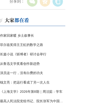
分享到：
作家回家暖 乡土叙事长
菲尔兹奖得主王虹的数学之路
长篇小说《斩缚者》研讨会举行
从鲁迅文学奖看创作新趋势
演员这一行，没有白费的功夫
钱文亮：把远行看成了另一次人生
《上海文学》2026年第8期｜周洁茹：学车
最高人民法院党组书记、院长张军为中国作协干部大讲堂授课