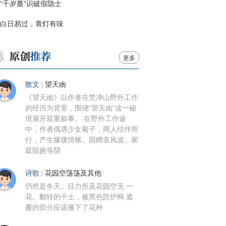
“千岁蘽”识破假隐士
白日易过，青灯有味
更多
散文
|
望天凼
《望天凼》以作者在梵净山野外工作
的经历为背景，围绕“望天凼”这一秘
境展开双重叙事。 在野外工作途
中，作者偶遇少女菊子，两人结伴而
行，产生朦胧情愫。因赠表风波、家
庭阻挠等阴
诗歌
|
花园空荡荡及其他
仍然是冬天。目力所及花园空无 一
花。翻转的干土，被黑色防护网 遮
覆的部分应该播下了花种