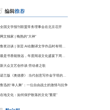
全国文学报刊联盟常务理事会在北京召开
网文独家 | 晚熟的“大神”
鲁奖访谈 | 张芸:AI在翻译文学作品时有明显局限
最是书香能致远，年度阅读文化盛宴下周启幕
新大众文艺创作谈:劳动者之歌
诺兰版《奥德赛》:当代创意写作金字塔的宏伟与平庸
鲁迅的“单人舞”：一位自由战士的激情与抗争
在地文化：如何保护散落的文化“繁星”