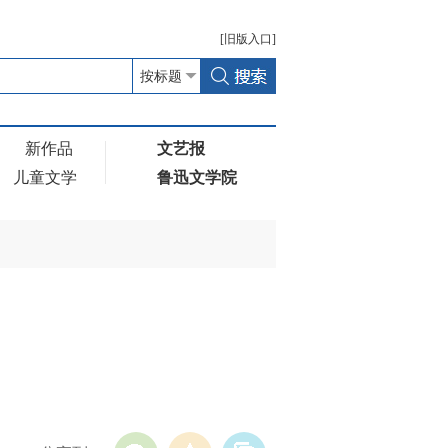
[
旧版
入口]
新作品
文艺报
儿童文学
鲁迅文学院