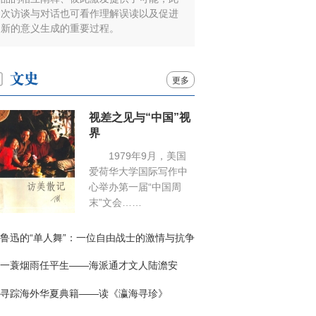
次访谈与对话也可看作理解误读以及促进
新的意义生成的重要过程。
更多
视差之见与“中国”视
界
1979年9月，美国
爱荷华大学国际写作中
心举办第一届“中国周
末”文会……
鲁迅的“单人舞”：一位自由战士的激情与抗争
一蓑烟雨任平生——海派通才文人陆澹安
寻踪海外华夏典籍——读《瀛海寻珍》