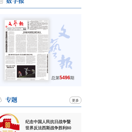
5496
总第
期
更多
纪念中国人民抗日战争暨
世界反法西斯战争胜利80