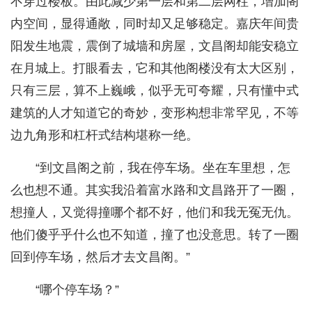
不穿过楼板。由此减少第一层和第二层网柱，增加阁
内空间，显得通敞，同时却又足够稳定。嘉庆年间贵
阳发生地震，震倒了城墙和房屋，文昌阁却能安稳立
在月城上。打眼看去，它和其他阁楼没有太大区别，
只有三层，算不上巍峨，似乎无可夸耀，只有懂中式
建筑的人才知道它的奇妙，变形构想非常罕见，不等
边九角形和杠杆式结构堪称一绝。
“到文昌阁之前，我在停车场。坐在车里想，怎
么也想不通。其实我沿着富水路和文昌路开了一圈，
想撞人，又觉得撞哪个都不好，他们和我无冤无仇。
他们傻乎乎什么也不知道，撞了也没意思。转了一圈
回到停车场，然后才去文昌阁。”
“哪个停车场？”