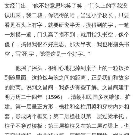
文经门出。”他不好意思地笑了笑，“门头上的字我没
认出来，我二叔，你晓得的哈，当过小学校长，只要
看见石头上有字，就要研究半天，摸得到的字，一笔
一划摸一遍，门头高了摸不到，就用指头书空，像个
傻子，搞得我很不好意思。那天半夜，我也用指头书
空，写‘死’字，觉得这是一个好字。”
他摇了摇头，很细心地把掉到桌子上的一粒饭捡
到碗里面。这粒饭与碗之间的距离，正是我们和故乡
的距离。说到文昌阁，我多少有些了解。文昌阁建于
明万历二十四年（1596），清朝和民国多次维修、扩
建。第一层呈正方形，檐柱和金柱用梁和穿枋内外相
套，形成两个框架；第二层檐柱以第一层过梁承托，
柱子不穿过楼板；第三层檐柱又在第二层过梁上，也