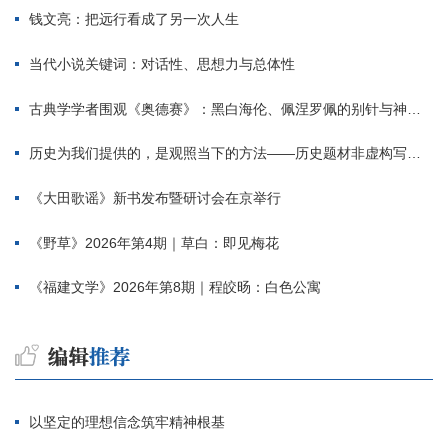
钱文亮：把远行看成了另一次人生
当代小说关键词：对话性、思想力与总体性
古典学学者围观《奥德赛》：黑白海伦、佩涅罗佩的别针与神秘入侵者
历史为我们提供的，是观照当下的方法——历史题材非虚构写作多人谈
《大田歌谣》新书发布暨研讨会在京举行
《野草》2026年第4期｜草白：即见梅花
《福建文学》2026年第8期｜程皎旸：白色公寓
以坚定的理想信念筑牢精神根基