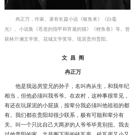
冉正万，作家。著有长篇小说《银鱼来》《白毫
光》、小说集《苍老的指甲和宵遁的猫》《鲤鱼巷》等。曾
获林斤澜文学奖、花城文学奖等。现居贵州贵阳。
文 昌 阁
冉正万
他是我远房堂兄的孙子，名叫冉从生，和我年纪
相当，但他必须叫我爷爷。在农村，这种事很常见，
有还在玩尿泥的小屁孩，按辈分我必须叫他祖祖的都
有。我们都在贵阳却很少联系，极有可能和辈分有
关。叫一个只比自己大两岁的人爷爷毕竟别扭。我去
过他贵阳的家，文昌阁下面的砖瓦房。砖瓦房又小又