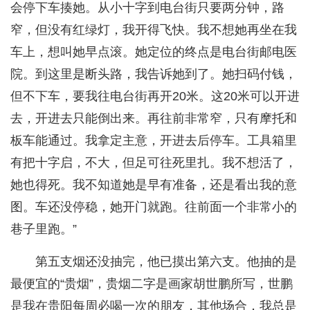
会停下车揍她。从小十字到电台街只要两分钟，路
窄，但没有红绿灯，我开得飞快。我不想她再坐在我
车上，想叫她早点滚。她定位的终点是电台街邮电医
院。到这里是断头路，我告诉她到了。她扫码付钱，
但不下车，要我往电台街再开20米。这20米可以开进
去，开进去只能倒出来。再往前非常窄，只有摩托和
板车能通过。我拿定主意，开进去后停车。工具箱里
有把十字启，不大，但足可往死里扎。我不想活了，
她也得死。我不知道她是早有准备，还是看出我的意
图。车还没停稳，她开门就跑。往前面一个非常小的
巷子里跑。”
第五支烟还没抽完，他已摸出第六支。他抽的是
最便宜的“贵烟”，贵烟二字是画家胡世鹏所写，世鹏
是我在贵阳每周必喝一次的朋友，其他场合，我总是