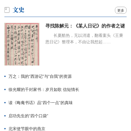
更多
寻找陈解元：《某人日记》的作者之谜
长夏酷热，无以消遣，翻看案头《王秉
恩日记》整理本，不由让我想起……
万之：我的“西游记”与“自我”的资源
徐光耀的千封家书：岁月如歌 信短情长
读《晦庵书话》品“四个一点”的真味
启功先生的“四个口袋”
北宋使节眼中的燕京