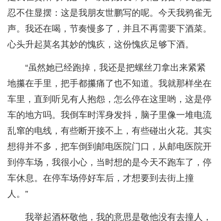
忍不住显摆：这是我朋友世鹏写的呢。今天我鸦雀无
声。我还在喝，节奏慢多了，并且不再需要下酒菜。
心头升起莫名其妙的愧疚，这份愧疚足够下酒。
“虽然她已经跑掉，我还是把螺丝刀拿出来紧紧
地攥在手里，把手都攥痛了也不知道。我就那样坐在
车里，直到听见有人抱怨，怎么停在这里哟，这是停
车的地方吗。我倒车时浑身发抖，脑子里像一堆电流
乱窜的电线，有些断开接不上，有些碰出火花。其实
想得并不多，把车倒到邮电医院门口，从邮电医院开
到停车场，我很小心，当时想的是今天不跑车了，停
车休息。在停车场停好车后，才想要到去街上撞
人。”
我举起酒杯敬他，我的意思是敬他没有去撞人，