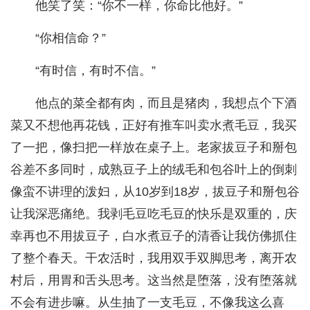
他笑了笑：“你不一样，你命比他好。”
“你相信命？”
“有时信，有时不信。”
他点的菜全都有肉，而且是猪肉，我想点个下酒
菜又不想他再花钱，正好有推车叫卖水煮毛豆，我买
了一把，像扫把一样放在桌子上。老家拔豆子和掰包
谷差不多同时，成熟豆子上的绒毛和包谷叶上的倒刺
像蛮不讲理的泼妇，从10岁到18岁，拔豆子和掰包谷
让我深恶痛绝。我剥毛豆吃毛豆的快乐是双重的，庆
幸再也不用拔豆子，白水煮豆子的清香让我仿佛抓住
了整个春天。干农活时，我用双手双脚思考，离开农
村后，用胃和舌头思考。这当然是堕落，没有堕落就
不会有进步嘛。从生抽了一支毛豆，不像我这么喜