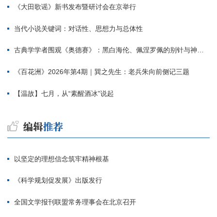
《大田歌谣》新书发布暨研讨会在京举行
当代小说关键词：对话性、思想力与总体性
古典学学者围观《奥德赛》：黑白海伦、佩涅罗佩的别针与神秘入侵者
《百花洲》2026年第4期｜巽之先生：老兵朱向前侧记三题
【温故】七月，从“素醒酒冰”说起
以坚定的理想信念筑牢精神根基
《科学规划促发展》出版发行
全国文学报刊联盟常务理事会在北京召开