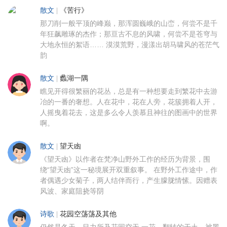
散文
|
《苦行》
那刀削一般平顶的峰巅，那浑圆巍峨的山峦，何尝不是千
年狂飙雕琢的杰作；那亘古不息的风啸，何尝不是苍穹与
大地永恒的絮语…… 漠漠荒野，漫漾出胡马啸风的苍茫气
韵
散文
|
蠡湖一隅
瞧见开得很繁丽的花丛，总是有一种想要走到繁花中去游
冶的一番的奢想。人在花中，花在人旁，花簇拥着人开，
人摇曳着花去，这是多么令人羡慕且神往的图画中的世界
啊。
散文
|
望天凼
《望天凼》以作者在梵净山野外工作的经历为背景，围
绕“望天凼”这一秘境展开双重叙事。 在野外工作途中，作
者偶遇少女菊子，两人结伴而行，产生朦胧情愫。因赠表
风波、家庭阻挠等阴
诗歌
|
花园空荡荡及其他
仍然是冬天。目力所及花园空无 一花。翻转的干土，被黑