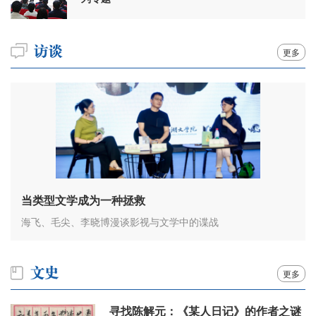
更多
当类型文学成为一种拯救
海飞、毛尖、李晓博漫谈影视与文学中的谍战
更多
寻找陈解元：《某人日记》的作者之谜