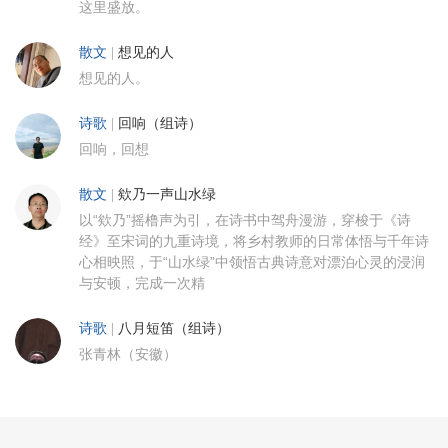
这里盛放。
散文
|
想见的人
想见的人。
诗歌
|
回响（组诗）
回响，回想
散文
|
欸乃一声山水绿
以“欸乃”摇橹声为引，在诗书中驾舟漫游，穿梭于《诗
经》至宋词的九重诗境，将乡村教师的日常体悟与千年诗
心相映照，于“山水绿”中领悟古典诗意对漂泊心灵的浸润
与安顿，完成一次精
诗歌
|
八月短笛（组诗）
张青林（安徽）