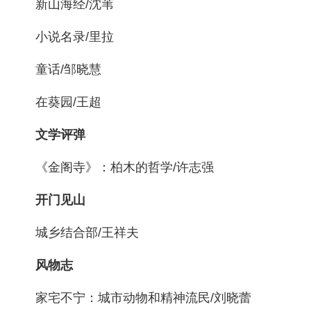
新山海经/沈苇
小说名录/里拉
童话/邹晓慧
在葵园/王超
文学评弹
《金阁寺》：柏木的哲学/许志强
开门见山
城乡结合部/王祥夫
风物志
家宅不宁：城市动物和精神流民/刘晓蕾