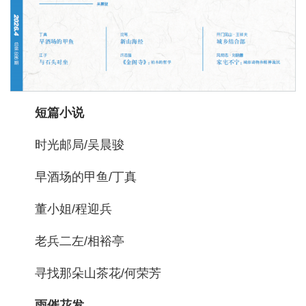
短篇小说
时光邮局/吴晨骏
早酒场的甲鱼/丁真
董小姐/程迎兵
老兵二左/相裕亭
寻找那朵山茶花/何荣芳
雨催花发