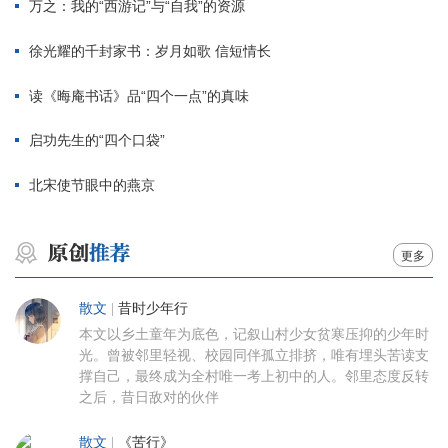
万之：我的“西游记”与“自我”的资源
徐光耀的千封家书：岁月如歌 信短情长
读《晦庵书话》品“四个一点”的真味
启功先生的“四个口袋”
北宋使节眼中的燕京
更多
散文
|
昔时少年行
本文以乡土童年为底色，记叙山村少女贫寒压抑的少年时
光。曾被邻里轻视、校园同伴孤立排挤，唯有埋头苦读支
撑自己，最终成为全村唯一考上初中的人。邻里态度反转
之后，昔日敌对的伙伴
散文
|
《苦行》