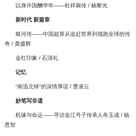
以身许国酬华年——杜祥琬传 / 杨黎光
新时代 新篇章
银河传——中国超算从追赶世界到领跑全球的传
奇 / 龚盛辉
金红印象 / 石清礼
记忆
“南迅北铎”的深情厚谊 / 曹凌云
妙笔写非遗
机缘与命运——寻访金江号子传承人牟玉成 / 杨
恩智