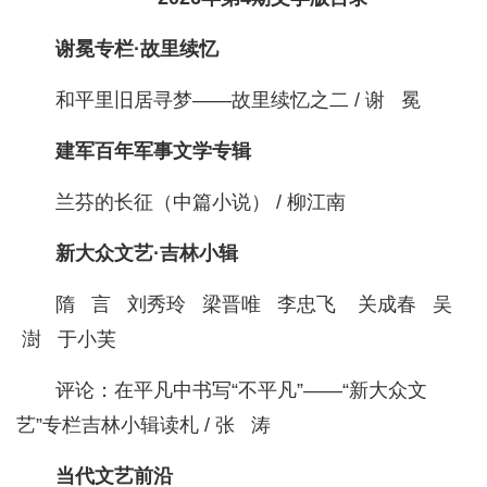
谢冕专栏·故里续忆
和平里旧居寻梦——故里续忆之二 / 谢 冕
建军百年军事文学专辑
兰芬的长征（中篇小说） / 柳江南
新大众文艺·吉林小辑
隋 言 刘秀玲 梁晋唯 李忠飞 关成春 吴
澍 于小芙
评论：在平凡中书写“不平凡”——“新大众文
艺”专栏吉林小辑读札 / 张 涛
当代文艺前沿