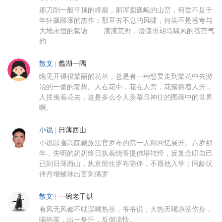
那刀削一般平顶的峰巅，那浑圆巍峨的山峦，何尝不是千
年狂飙雕琢的杰作；那亘古不息的风啸，何尝不是苍穹与
大地永恒的絮语…… 漠漠荒野，漫漾出胡马啸风的苍茫气
韵
散文
|
蠡湖一隅
瞧见开得很繁丽的花丛，总是有一种想要走到繁花中去游
冶的一番的奢想。人在花中，花在人旁，花簇拥着人开，
人摇曳着花去，这是多么令人羡慕且神往的图画中的世界
啊。
小说
|
日薄西山
小说以省高院藏族法官罗布的第一人称回忆展开。八岁那
年，失明的奶奶终日执着绕菩提佛塔转经，反复念叨自己
已到日薄西山，执意留住罗布陪伴，不愿他入学；同龄玩
伴丹增顿珠出言刺痛罗
散文
|
一碗老干烘
有风无风都不耽误喝热茶，爷爷说，大热天喝凉茶伤身，
喝热茶，出一身汗，反倒凉快。