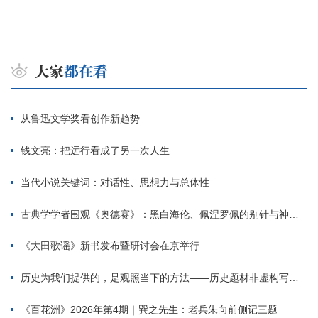
从鲁迅文学奖看创作新趋势
钱文亮：把远行看成了另一次人生
当代小说关键词：对话性、思想力与总体性
古典学学者围观《奥德赛》：黑白海伦、佩涅罗佩的别针与神秘入侵者
《大田歌谣》新书发布暨研讨会在京举行
历史为我们提供的，是观照当下的方法——历史题材非虚构写作多人谈
《百花洲》2026年第4期｜巽之先生：老兵朱向前侧记三题