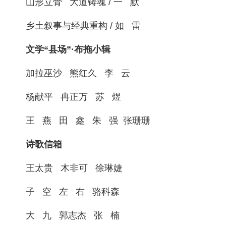
山形立骨 大道铸魂 / 一 默
乡土叙事与经典重构 / 如 雷
文学“县场”·布拖小辑
加拉巫沙 熊红久 李 云
杨献平 冉正万 苏 煜
王 燕 田 鑫 朱 强 张珊珊
诗歌信箱
王太贵 木非可 徐琳婕
子 空 左 右 骆科森
大 九 郭志杰 张 楠