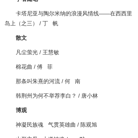
卡塔尼亚与陶尔米纳的浪漫风情线——在西西里
岛上（之三） / 丁 帆
散文
凡尘萤光 / 王慧敏
棉花曲 / 傅 菲
那条叫朱熹的河流 / 何 南
韩荆州为何不举荐李白？ / 唐小林
博观
神凝民族魂 气贯英雄曲 / 陈观旭