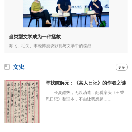
当类型文学成为一种拯救
海飞、毛尖、李晓博漫谈影视与文学中的谍战
更多
寻找陈解元：《某人日记》的作者之谜
长夏酷热，无以消遣，翻看案头《王秉
恩日记》整理本，不由让我想起……