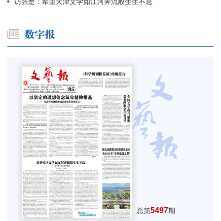
访张楚：希望天津文学如江河奔流般生生不息
5497
总第
期