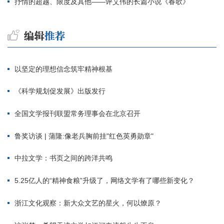
抒情的超越、限度及其他——评艾伟的长篇小说《春歌》
以坚定的理想信念筑牢精神根基
《科学规划促发展》出版发行
全国文学报刊联盟常务理事会在北京召开
鲁奖访谈 | 蒲隆:像老兵胸前挂"红色英勇勋章"
中拉文学：书页之间的跨洋共鸣
5.25亿人的“精神食粮”升级了，网络文学有了哪些新变化？
浙江文化观察：新大众文艺的星火，何以燎原？