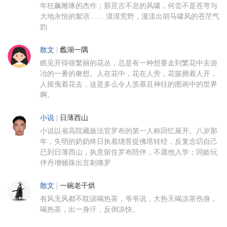
年狂飙雕琢的杰作；那亘古不息的风啸，何尝不是苍穹与
大地永恒的絮语…… 漠漠荒野，漫漾出胡马啸风的苍茫气
韵
散文
|
蠡湖一隅
瞧见开得很繁丽的花丛，总是有一种想要走到繁花中去游
冶的一番的奢想。人在花中，花在人旁，花簇拥着人开，
人摇曳着花去，这是多么令人羡慕且神往的图画中的世界
啊。
小说
|
日薄西山
小说以省高院藏族法官罗布的第一人称回忆展开。八岁那
年，失明的奶奶终日执着绕菩提佛塔转经，反复念叨自己
已到日薄西山，执意留住罗布陪伴，不愿他入学；同龄玩
伴丹增顿珠出言刺痛罗
散文
|
一碗老干烘
有风无风都不耽误喝热茶，爷爷说，大热天喝凉茶伤身，
喝热茶，出一身汗，反倒凉快。