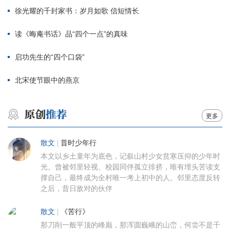
徐光耀的千封家书：岁月如歌 信短情长
读《晦庵书话》品“四个一点”的真味
启功先生的“四个口袋”
北宋使节眼中的燕京
更多
散文
|
昔时少年行
本文以乡土童年为底色，记叙山村少女贫寒压抑的少年时
光。曾被邻里轻视、校园同伴孤立排挤，唯有埋头苦读支
撑自己，最终成为全村唯一考上初中的人。邻里态度反转
之后，昔日敌对的伙伴
散文
|
《苦行》
那刀削一般平顶的峰巅，那浑圆巍峨的山峦，何尝不是千