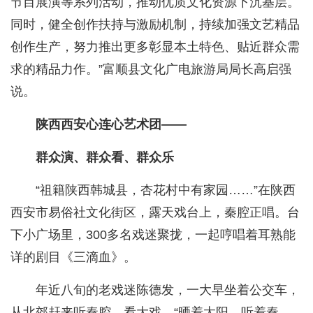
节目展演等系列活动，推动优质文化资源下沉基层。
同时，健全创作扶持与激励机制，持续加强文艺精品
创作生产，努力推出更多彰显本土特色、贴近群众需
求的精品力作。”富顺县文化广电旅游局局长高启强
说。
陕西西安心连心艺术团——
群众演、群众看、群众乐
“祖籍陕西韩城县，杏花村中有家园……”在陕西
西安市易俗社文化街区，露天戏台上，秦腔正唱。台
下小广场里，300多名戏迷聚拢，一起哼唱着耳熟能
详的剧目《三滴血》。
年近八旬的老戏迷陈德发，一大早坐着公交车，
从北郊赶来听秦腔、看大戏，“晒着太阳，听着秦