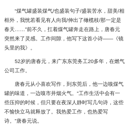
“煤气罐盛装煤气/也盛装句子/盛装苦水，甜美/相
框外，我恍若看见有人向我/伸出了橄榄枝/那一定是
春天……”前不久，扛着煤气罐奔走在路上，唐春元
突然来了灵感。工作间隙，他写下这首小诗——《镜
头里的我》。
52岁的唐春元，来广东东莞务工20多年，在燃气
公司工作。
唐春元从小喜欢写作，到东莞后，他一边嗅煤气
罐的味道，一边嗅市井烟火气。“工作生活中会有一
些压抑的时候，但只要在夜深人静时写几句诗，这些
不愉快立马就释放了。我热爱工作，也热爱写
诗。”唐春元说。