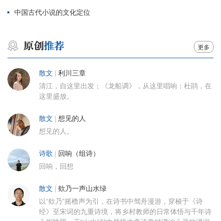
中国古代小说的文化定位
更多
散文
|
利川三章
清江，自这里出发；《龙船调》，从这里唱响；杜鹃，在
这里盛放。
散文
|
想见的人
想见的人。
诗歌
|
回响（组诗）
回响，回想
散文
|
欸乃一声山水绿
以“欸乃”摇橹声为引，在诗书中驾舟漫游，穿梭于《诗
经》至宋词的九重诗境，将乡村教师的日常体悟与千年诗