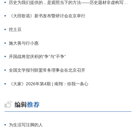
历史为我们提供的，是观照当下的方法——历史题材非虚构写作多人谈
《大田歌谣》新书发布暨研讨会在京举行
挖土豆
施大善与行小惠
开国战将贺庆积的“争”与“不争”
全国文学报刊联盟常务理事会在北京召开
《大家》2026年第4期 | 南翔：你我一条心
为生活写注脚的人