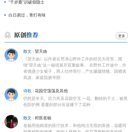
“千岁蘽”识破假隐士
白日易过，青灯有味
更多
散文
|
望天凼
《望天凼》以作者在梵净山野外工作的经历为背景，围
绕“望天凼”这一秘境展开双重叙事。 在野外工作途中，作
者偶遇少女菊子，两人结伴而行，产生朦胧情愫。因赠表
风波、家庭阻挠等阴
诗歌
|
花园空荡荡及其他
仍然是冬天。目力所及花园空无 一花。翻转的干土，被黑
色防护网 遮覆的部分应该播下了花种
散文
|
村医老杨
老杨用他精湛的医疗技术，和他纯洁无瑕的医德，温暖呵
护着村民的健康。他的人格魅力，他甘愿奉献的高尚情