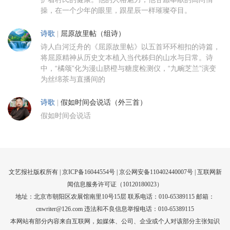
操，在一个少年的眼里，跟星辰一样璀璨夺目。
诗歌
|
屈原故里帖（组诗）
诗人白河泛舟的《屈原故里帖》以五首环环相扣的诗篇，
将屈原精神从历史文本植入当代秭归的山水与日常。诗
中，“橘颂”化为漫山脐橙与糖度检测仪，“九畹芝兰”演变
为丝绵茶与直播间的
诗歌
|
假如时间会说话（外三首）
假如时间会说话
文艺报社版权所有 |
京ICP备16044554号
| 京公网安备110402440007号 |
互联网新
闻信息服务许可证（10120180023）
地址：北京市朝阳区农展馆南里10号15层 联系电话：010-65389115 邮箱：
cnwriter@126.com 违法和不良信息举报电话：010-65389115
本网站有部分内容来自互联网，如媒体、公司、企业或个人对该部分主张知识