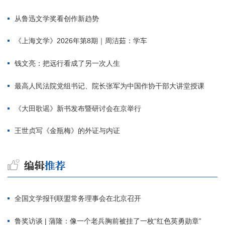
从鲁迅文学奖看创作新趋势
《上海文学》2026年第8期｜周洁茹：学车
钱文亮：把远行看成了另一次人生
最高人民法院党组书记、院长张军为中国作协干部大讲堂授课
《大田歌谣》新书发布暨研讨会在京举行
王世贞写《金瓶梅》的外证与内证
全国文学报刊联盟常务理事会在北京召开
鲁奖访谈 | 蒲隆：像一个老兵胸前被挂了一枚“红色英勇勋章”