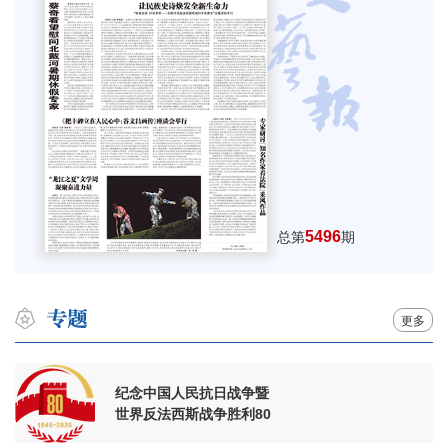
5496
总第
期
更多
纪念中国人民抗日战争暨
世界反法西斯战争胜利80
周年