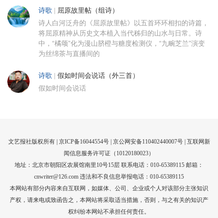
诗歌
|
屈原故里帖（组诗）
诗人白河泛舟的《屈原故里帖》以五首环环相扣的诗篇，
将屈原精神从历史文本植入当代秭归的山水与日常。诗
中，“橘颂”化为漫山脐橙与糖度检测仪，“九畹芝兰”演变
为丝绵茶与直播间的
诗歌
|
假如时间会说话（外三首）
假如时间会说话
文艺报社版权所有 |
京ICP备16044554号
| 京公网安备110402440007号 |
互联网新
闻信息服务许可证（10120180023）
地址：北京市朝阳区农展馆南里10号15层 联系电话：010-65389115 邮箱：
cnwriter@126.com 违法和不良信息举报电话：010-65389115
本网站有部分内容来自互联网，如媒体、公司、企业或个人对该部分主张知识
产权，请来电或致函告之，本网站将采取适当措施，否则，与之有关的知识产
权纠纷本网站不承担任何责任。