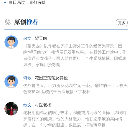
白日易过，青灯有味
更多
散文
|
望天凼
《望天凼》以作者在梵净山野外工作的经历为背景，围
绕“望天凼”这一秘境展开双重叙事。 在野外工作途中，作
者偶遇少女菊子，两人结伴而行，产生朦胧情愫。因赠表
风波、家庭阻挠等阴
诗歌
|
花园空荡荡及其他
仍然是冬天。目力所及花园空无 一花。翻转的干土，被黑
色防护网 遮覆的部分应该播下了花种
散文
|
村医老杨
老杨用他精湛的医疗技术，和他纯洁无瑕的医德，温暖呵
护着村民的健康。他的人格魅力，他甘愿奉献的高尚情
操，在一个少年的眼里，跟星辰一样璀璨夺目。