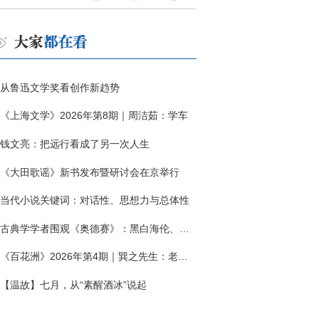
从鲁迅文学奖看创作新趋势
《上海文学》2026年第8期｜周洁茹：学车
钱文亮：把远行看成了另一次人生
《大田歌谣》新书发布暨研讨会在京举行
当代小说关键词：对话性、思想力与总体性
古典学学者围观《奥德赛》：黑白海伦、佩涅罗佩的别针与神秘入侵者
《百花洲》2026年第4期｜巽之先生：老兵朱向前侧记三题
【温故】七月，从“素醒酒冰”说起