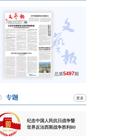
5497
总第
期
更多
纪念中国人民抗日战争暨
世界反法西斯战争胜利80
周年