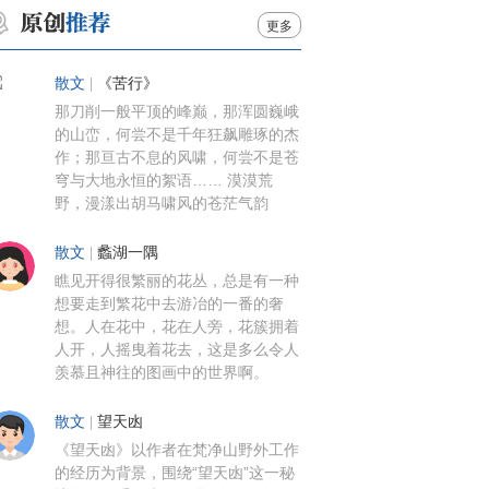
更多
散文
|
《苦行》
那刀削一般平顶的峰巅，那浑圆巍峨
的山峦，何尝不是千年狂飙雕琢的杰
作；那亘古不息的风啸，何尝不是苍
穹与大地永恒的絮语…… 漠漠荒
野，漫漾出胡马啸风的苍茫气韵
散文
|
蠡湖一隅
瞧见开得很繁丽的花丛，总是有一种
想要走到繁花中去游冶的一番的奢
想。人在花中，花在人旁，花簇拥着
人开，人摇曳着花去，这是多么令人
羡慕且神往的图画中的世界啊。
散文
|
望天凼
《望天凼》以作者在梵净山野外工作
的经历为背景，围绕“望天凼”这一秘