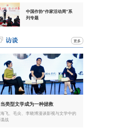
中国作协“作家活动周”系
列专题
更多
当类型文学成为一种拯救
海飞、毛尖、李晓博漫谈影视与文学中的
谍战