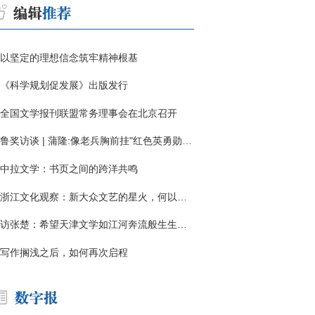
以坚定的理想信念筑牢精神根基
《科学规划促发展》出版发行
全国文学报刊联盟常务理事会在北京召开
鲁奖访谈 | 蒲隆:像老兵胸前挂"红色英勇勋章"
中拉文学：书页之间的跨洋共鸣
浙江文化观察：新大众文艺的星火，何以燎原？
访张楚：希望天津文学如江河奔流般生生不息
写作搁浅之后，如何再次启程