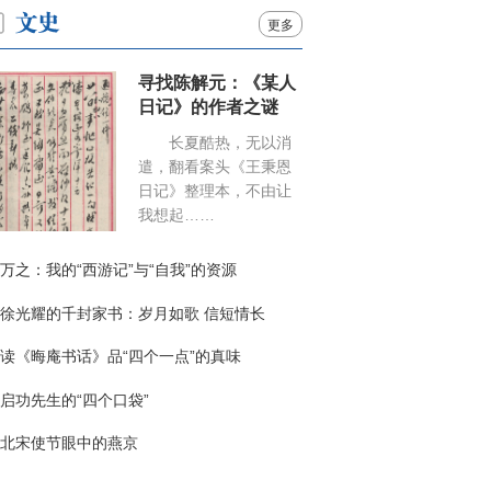
更多
寻找陈解元：《某人
日记》的作者之谜
长夏酷热，无以消
遣，翻看案头《王秉恩
日记》整理本，不由让
我想起……
万之：我的“西游记”与“自我”的资源
徐光耀的千封家书：岁月如歌 信短情长
读《晦庵书话》品“四个一点”的真味
启功先生的“四个口袋”
北宋使节眼中的燕京