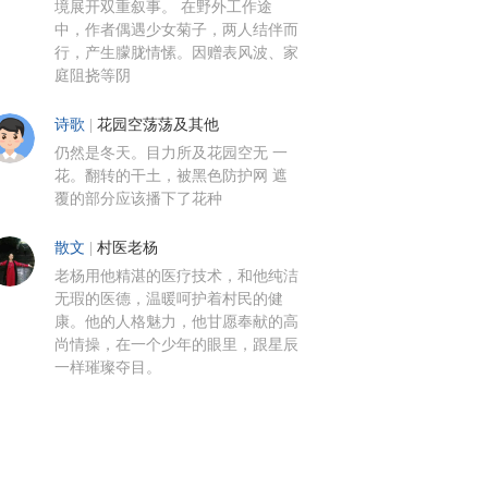
境展开双重叙事。 在野外工作途
中，作者偶遇少女菊子，两人结伴而
行，产生朦胧情愫。因赠表风波、家
庭阻挠等阴
诗歌
|
花园空荡荡及其他
仍然是冬天。目力所及花园空无 一
花。翻转的干土，被黑色防护网 遮
覆的部分应该播下了花种
散文
|
村医老杨
老杨用他精湛的医疗技术，和他纯洁
无瑕的医德，温暖呵护着村民的健
康。他的人格魅力，他甘愿奉献的高
尚情操，在一个少年的眼里，跟星辰
一样璀璨夺目。