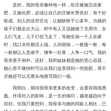
是的，我的母亲像种地一样，给庄稼施完农家
肥，又施化肥，必须让自己的庄稼长势良好，有个好
收成。别人的这些言论，让她耿耿于心多年。当她的
孩子们都走出大山，村中有人又说她做了无用功，女
儿们飞走，儿子们也飞走了，等她生病一个人在家
时，找口水吃都没人端。人间烦恼，一桩接一桩，每
一桩都让人意难平。佛争一炷香，人争一口气。我的
母亲更不例外。还好，我和妹妹都是她的宽心容器，
她心里不痛快时可以在我们这里得到一些抚慰，再不
济她还可以无厘头地痛骂我们一顿。
我明白，期待我母亲更多的改变，会显得我很愚
蠢。环境对人的影响，是一生的烙印，越老越趋向于
回归。但我只要想到，我母亲与她的同龄人相比，已