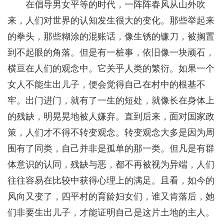
在倡导男女平等的时代，一阵阵春风从山外吹
来，人们对世界的认知发生很大的变化。那些举起来
的拳头，那些糊涂的混账话，像生锈的镰刀，被搁置
到不起眼的角落。但是有一桩事，依旧像一块顽石，
横亘在人们的观念中。它关乎人类的繁衍。如果一个
女人不能生出儿子，便会觉得自己在村中的根基不
牢。出门进门，就有了一生的短处，就像长在身体上
的残缺，明晃晃地被人嫌弃。直到后来，面对国家政
策，人们才不得不转变观念。转变观念大多是因为周
围有了同类，自己并非是孤单的那一类。但凡是有群
体意识的认同，残缺与恶，都不再被视为异端，人们
往往容易在比较中获得心理上的满足。且看，如今的
风向又变了，四平村的育龄妇女们，谁又肯落后，她
们非要生出儿子，才能证明自己是这片土地的主人。