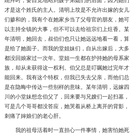
跪拜时，要自觉地站到嫂子弟媳们的后面，因为她们
才是这个姓氏的主人。清明上坟是不允许出嫁的女儿
们掺和的，我有个在她家乡当了父母官的朋友，她可
以主持全镇的大事，但不可以去给祖宗们上炷香。某
年清明，她回去，叔伯们也只让她远远地看一看，算
是给了她面子。而我的堂姐妹们，自从出嫁后，大多
都没回娘家过一次年。堂姐一生都在护持她的母系家
族，却从未获得这一权利。伯父总是叮嘱她过完年才
能回来。我有这个特权，但我已失去父亲，而他们总
是在隐晦中传达一些别样的意味。某年清明，远嫁四
川的小堂妹想念伯父了，回来要与兄嫂们一起扫墓，
可是几个哥哥都没答应，她哭着从桥上离开的背影，
刺痛了婶娘们的老心肝。
我的祖母活着时一直担心一件事情，她害怕她死