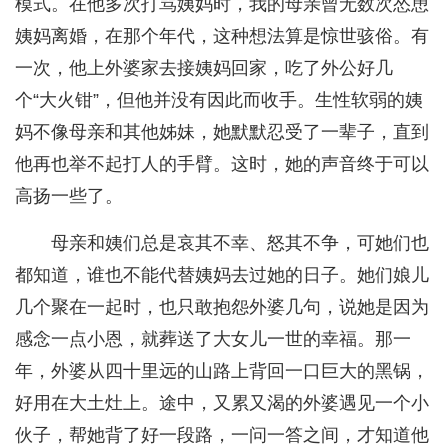
模式。在他多次打骂姨妈时，我的母亲曾无数次怂恿
姨妈离婚，在那个年代，这种想法算是惊世骇俗。有
一次，他上外婆家去接姨妈回家，吃了外公好几
个“大火钳”，但他并没有因此而收手。生性软弱的姨
妈不像母亲和其他姊妹，她默默忍受了一辈子，直到
他再也举不起打人的手臂。这时，她的声音终于可以
高扬一些了。
母亲和姨们总是哀其不幸、怒其不争，可她们也
都知道，谁也不能代替姨妈去过她的日子。她们娘儿
几个聚在一起时，也只敢抱怨外婆几句，说她是因为
感念一点小恩，就葬送了大女儿一世的幸福。那一
年，外婆从四十里远的山路上背回一口巨大的黑锅，
好用在大土灶上。途中，又累又渴的外婆遇见一个小
伙子，帮她背了好一段路，一问一答之间，才知道他