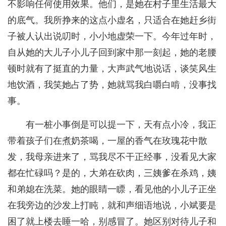
不影响任何使用效果。他们，是她在村子里生活最大
的底气。我所挣来的这点小虚名，只适合在她赶乡街
子被人认出说叨时，小小地虚荣一下。今年过年时，
自从她的大儿子小儿子回到家中那一刻起，她的老腰
顿时就有了挺直的力量，大声武气地说话，谈笑风生
地饮酒，我笑她占了势，她就骂我白嚼白啃，没事找
事。
有一桩小事倒是可以提一下，天有点小冷，我正
带着孩子们在煮奶茶喝，一屋的香气在玫瑰花中散
发，我母亲进来了，骂我尽不干正经事，没看见大家
都在忙碌吗？是的，大弟在砍肉，三姨爹在杀鸡，姨
和弟媳在洗菜。她的眼睛一瞟，看见他的小儿子正坐
在我旁边的沙发上打盹，就和声细语地说，小斌要是
困了就上楼去睡一哈，别感冒了。她区别对待儿子和