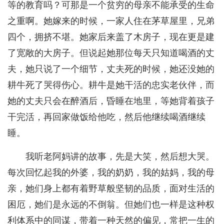
等的教育吗？可那是一个贫穷的母亲不能承受的生命
之重啊。她嫁来的时候，一家人住在茅草屋里，兄弟
四个，拥挤不堪。她家后来盖了木房子，现在更是建
了宽敞的大房子。但说起她那位每天只知道喝酒的丈
夫，她只说了一个细节，丈夫死的时候，她还没她的
耕牛死了哭得伤心。耕牛是她干活的忠实老伙伴，而
她的丈夫只会在醉酒后，昏睡在地里，等她背着孩子
干完活，再回家做饭给他吃，然后他继续喝酒继续
睡。
我听老阿妈讲的故事，先是大笑，然后想大哭。
每次回忆起我的外婆，我的奶奶，我的姑妈，我的母
亲，她们身上都有着野草般坚韧的品质，面对生活的
困厄，她们是永远的不倒翁。但她们也一样是这种权
利体系中的同谋，带着一种天然的偏见，常把一生的