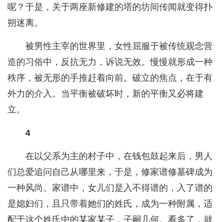
呢？于是，关于两座新修建的塔的坊间传闻就变得扑
朔迷离。
被男性主宰的世界里，女性屈服于被传统观念营
造的习俗中，反抗无力，诉说无效。慢慢就形成一种
秩序，被无形的手推赶着向前。破立的焦点，在于有
外力的介入。当平衡被破坏时，新的平衡又必将建
立。
4
在以父系为主的村子中，在钱包鼓起来后，男人
们总爱追问自己从哪里来，于是，修家谱修墓碑成为
一种风尚。家谱中，女儿们是入不得谱的，入了谱的
是媳妇们，且只带着她们的姓氏，成为一种附属，适
配于这个姓氏中的某家某子，子嗣几何。看多了，就