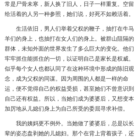
常是尸骨未寒，新人换了旧人，日子一样重复。空留
给活着的人另一种参照，她们说，好死不如赖活着。
生活依旧，男人们举着父权的鞭子，抽打在牛马
羊们的身上，也抽打在女人们的身上。被群山阻隔的
群体，未知外面的世界发生了多么巨大的变化。他们
牢牢抓住能抓住的一切，以证明自己是家长是权威。
似乎每个女人也都认同了在这种环境中形成的陈旧观
念，成为父权的同谋。因为周围的人都是一样的命
运，便不觉得自己的权益受损，甚至她们不曾意识到
自己还有权益。所以，当她们成为婆婆后，又想变本
加厉地从儿媳们身上为自己所受的委屈寻求补偿。
我的姨妈更不例外。当她做了婆婆后，总是以长
辈的姿态盘剥她的儿媳妇。那个在背上背着孩子，还