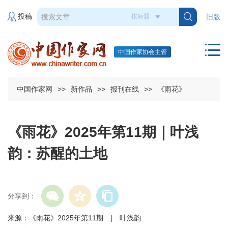
投稿
旧版
中国作家协会主管
中国作家网
>>
新作品
>>
报刊在线
>>
《雨花》
《雨花》2025年第11期｜叶浅
韵：苏醒的土地
分享到：
来源：《雨花》2025年第11期 | 叶浅韵