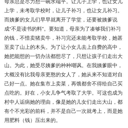
母亲总是尽力想一碗水端平。让儿子上学，也让女儿
上学，未考取学校时，让儿子补习，也让女儿补习。
而姨爹的女儿们早早就离开了学堂，还要被姨爹说
成“不是读书的料”。要知道，母亲为了凑够我们补习
的钱，不惜卖猪卖牛，补习完还未能考取学校，她甚
至卖了山上的木头。为了让小女儿去上自费的高中，
她把能想的一切办法都想尽了，只想让孩子们走出大
山。为此，她受尽姨爹的种种嘲讽。在我姨爹眼中，
大概没有比我母亲更憨的女人了，她从来不知道对自
己好一点。她在集市上卖菜，再饿都舍不得给自己买
点吃的。好在，小女儿争气考取了大学。可这也成为
村中人诟病她的理由，像是她的儿女们走出大山，都
有个不光彩的前科，并不是自己一次就考上，而是她
用肥料（钱）压出来的。