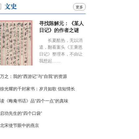
更多
寻找陈解元：《某人
日记》的作者之谜
长夏酷热，无以消
遣，翻看案头《王秉恩
日记》整理本，不由让
我想起……
万之：我的“西游记”与“自我”的资源
徐光耀的千封家书：岁月如歌 信短情长
读《晦庵书话》品“四个一点”的真味
启功先生的“四个口袋”
北宋使节眼中的燕京