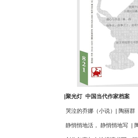
|聚光灯 中国当代作家档案
哭泣的乔娜（小说）| 陶丽群
静悄悄地活， 静悄悄地写 | 