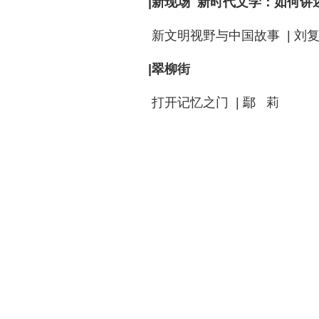
|新现场 新时代文学：如何讲
新文明视野与中国故事 | 刘
|翠柳街
打开记忆之门 | 鄢 莉