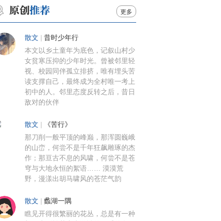
更多
散文
|
昔时少年行
本文以乡土童年为底色，记叙山村少
女贫寒压抑的少年时光。曾被邻里轻
视、校园同伴孤立排挤，唯有埋头苦
读支撑自己，最终成为全村唯一考上
初中的人。邻里态度反转之后，昔日
敌对的伙伴
散文
|
《苦行》
那刀削一般平顶的峰巅，那浑圆巍峨
的山峦，何尝不是千年狂飙雕琢的杰
作；那亘古不息的风啸，何尝不是苍
穹与大地永恒的絮语…… 漠漠荒
野，漫漾出胡马啸风的苍茫气韵
散文
|
蠡湖一隅
瞧见开得很繁丽的花丛，总是有一种