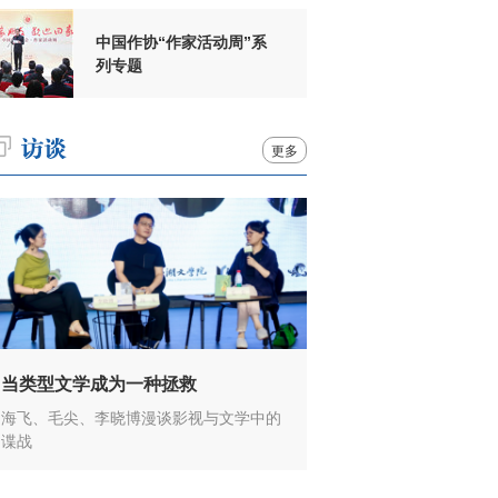
中国作协“作家活动周”系
列专题
更多
当类型文学成为一种拯救
海飞、毛尖、李晓博漫谈影视与文学中的
谍战