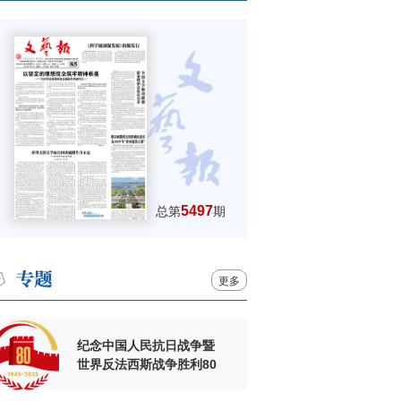
5497
总第
期
更多
纪念中国人民抗日战争暨
世界反法西斯战争胜利80
周年