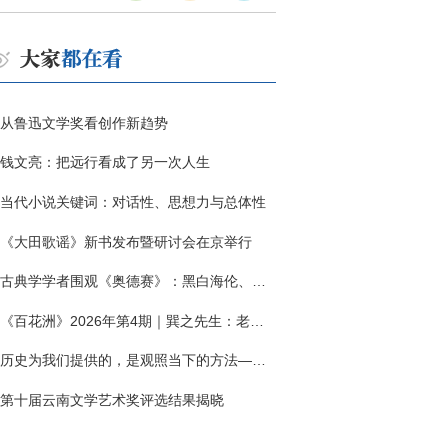
从鲁迅文学奖看创作新趋势
钱文亮：把远行看成了另一次人生
当代小说关键词：对话性、思想力与总体性
《大田歌谣》新书发布暨研讨会在京举行
古典学学者围观《奥德赛》：黑白海伦、佩涅罗佩的别针与神秘入侵者
《百花洲》2026年第4期｜巽之先生：老兵朱向前侧记三题
历史为我们提供的，是观照当下的方法——历史题材非虚构写作多人谈
第十届云南文学艺术奖评选结果揭晓