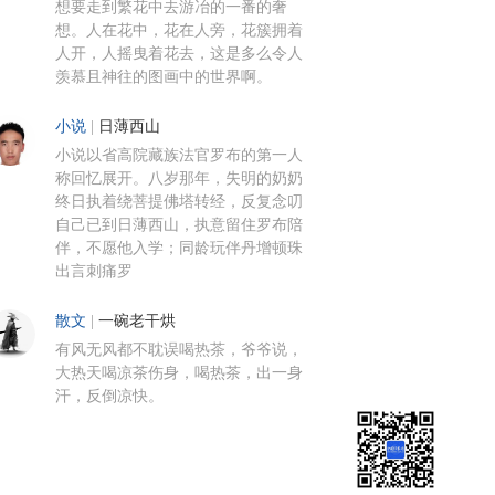
想要走到繁花中去游冶的一番的奢
想。人在花中，花在人旁，花簇拥着
人开，人摇曳着花去，这是多么令人
羡慕且神往的图画中的世界啊。
小说
|
日薄西山
小说以省高院藏族法官罗布的第一人
称回忆展开。八岁那年，失明的奶奶
终日执着绕菩提佛塔转经，反复念叨
自己已到日薄西山，执意留住罗布陪
伴，不愿他入学；同龄玩伴丹增顿珠
出言刺痛罗
散文
|
一碗老干烘
有风无风都不耽误喝热茶，爷爷说，
大热天喝凉茶伤身，喝热茶，出一身
汗，反倒凉快。