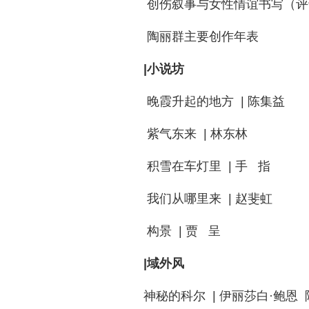
创伤叙事与女性情谊书写（评论
陶丽群主要创作年表
|小说坊
晚霞升起的地方 | 陈集益
紫气东来 | 林东林
积雪在车灯里 | 手 指
我们从哪里来 | 赵斐虹
构景 | 贾 呈
|域外风
神秘的科尔 | 伊丽莎白·鲍恩 