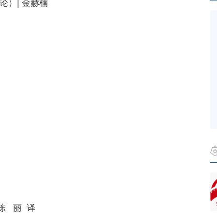
）| 金赫楠
陈 丽 译