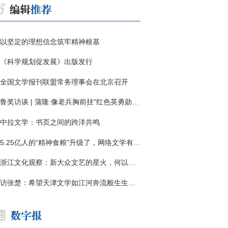
以坚定的理想信念筑牢精神根基
《科学规划促发展》出版发行
全国文学报刊联盟常务理事会在北京召开
鲁奖访谈 | 蒲隆:像老兵胸前挂"红色英勇勋章"
中拉文学：书页之间的跨洋共鸣
5.25亿人的“精神食粮”升级了，网络文学有了哪些新变化？
浙江文化观察：新大众文艺的星火，何以燎原？
访张楚：希望天津文学如江河奔流般生生不息