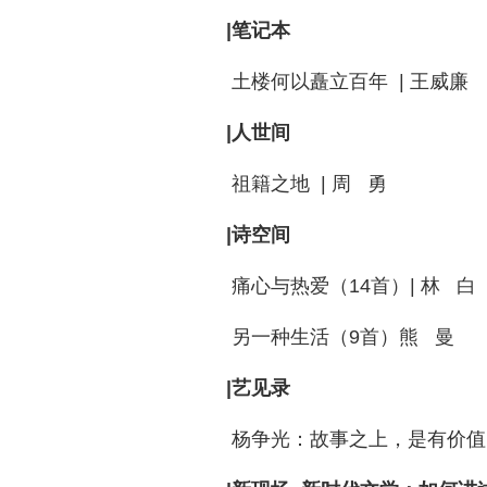
|笔记本
土楼何以矗立百年 | 王威廉
|人世间
祖籍之地 | 周 勇
|诗空间
痛心与热爱（14首）| 林 白
另一种生活（9首）熊 曼
|艺见录
杨争光：故事之上，是有价值的