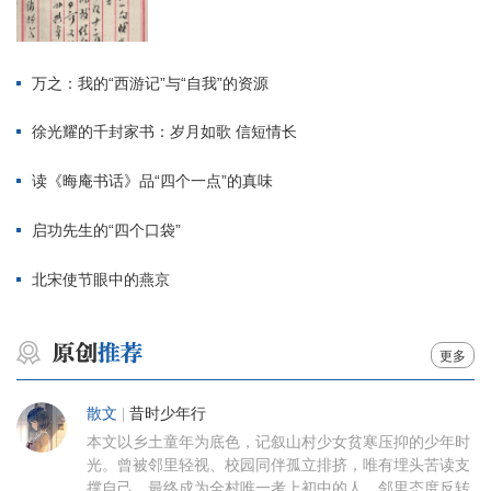
万之：我的“西游记”与“自我”的资源
徐光耀的千封家书：岁月如歌 信短情长
读《晦庵书话》品“四个一点”的真味
启功先生的“四个口袋”
北宋使节眼中的燕京
更多
散文
|
昔时少年行
本文以乡土童年为底色，记叙山村少女贫寒压抑的少年时
光。曾被邻里轻视、校园同伴孤立排挤，唯有埋头苦读支
撑自己，最终成为全村唯一考上初中的人。邻里态度反转