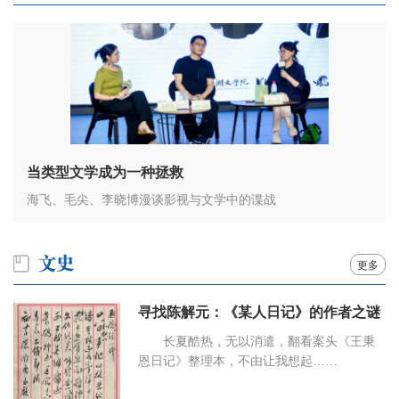
当类型文学成为一种拯救
海飞、毛尖、李晓博漫谈影视与文学中的谍战
更多
寻找陈解元：《某人日记》的作者之谜
长夏酷热，无以消遣，翻看案头《王秉
恩日记》整理本，不由让我想起……