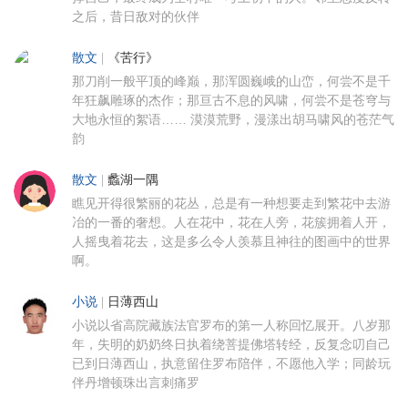
之后，昔日敌对的伙伴
散文
|
《苦行》
那刀削一般平顶的峰巅，那浑圆巍峨的山峦，何尝不是千
年狂飙雕琢的杰作；那亘古不息的风啸，何尝不是苍穹与
大地永恒的絮语…… 漠漠荒野，漫漾出胡马啸风的苍茫气
韵
散文
|
蠡湖一隅
瞧见开得很繁丽的花丛，总是有一种想要走到繁花中去游
冶的一番的奢想。人在花中，花在人旁，花簇拥着人开，
人摇曳着花去，这是多么令人羡慕且神往的图画中的世界
啊。
小说
|
日薄西山
小说以省高院藏族法官罗布的第一人称回忆展开。八岁那
年，失明的奶奶终日执着绕菩提佛塔转经，反复念叨自己
已到日薄西山，执意留住罗布陪伴，不愿他入学；同龄玩
伴丹增顿珠出言刺痛罗