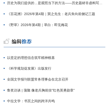
历史为我们提供的，是观照当下的方法——历史题材非虚构写作多人谈
《百花洲》2026年第4期｜巽之先生：老兵朱向前侧记三题
《野草》2026年第4期｜草白：即见梅花
以坚定的理想信念筑牢精神根基
《科学规划促发展》出版发行
全国文学报刊联盟常务理事会在北京召开
鲁奖访谈 | 蒲隆:像老兵胸前挂"红色英勇勋章"
中拉文学：书页之间的跨洋共鸣