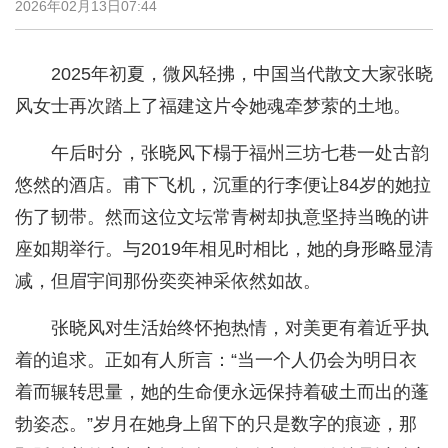
2026年02月13日07:44
2025年初夏，微风轻拂，中国当代散文大家张晓
风女士再次踏上了福建这片令她魂牵梦萦的土地。
午后时分，张晓风下榻于福州三坊七巷一处古韵
悠然的酒店。甫下飞机，沉重的行李便让84岁的她拉
伤了韧带。然而这位文坛常青树却执意坚持当晚的讲
座如期举行。与2019年相见时相比，她的身形略显清
减，但眉宇间那份奕奕神采依然如故。
张晓风对生活始终怀抱热情，对美更有着近乎执
着的追求。正如有人所言：“当一个人仍会为明日衣
着而辗转思量，她的生命便永远保持着破土而出的蓬
勃姿态。”岁月在她身上留下的只是数字的痕迹，那