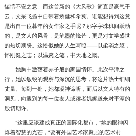
惴惴不安之意。而这首新的《大风歌》简直是豪气干
云，文采飞扬中自带着矫健和希冀。谁能想得到这竟
是出自一位暮年的女作家之手呢？那字字珠玑间跃动
的，是文人的风骨，是笔墨的锋芒，更是对文学盛世
的热切期盼。这恰似她的人生写照——以柔弱之躯，
怀刚健之志；以温婉之笔，书天地之慨。
她胸中激荡着赤子般的家国情怀。此次平潭之
行，她以敏锐的观察与深沉的思考，将这片热土细细
丈量。每到一处，她都凝神谛听，而后以文人特有的
洞见，向遇到的每一位友人或读者娓娓道来对平潭的
殷切期许。
“这里应该建成真正的国际化都市，”她的眼神闪
烁着智慧的光芒，“要有外国艺术家聚居的艺术村