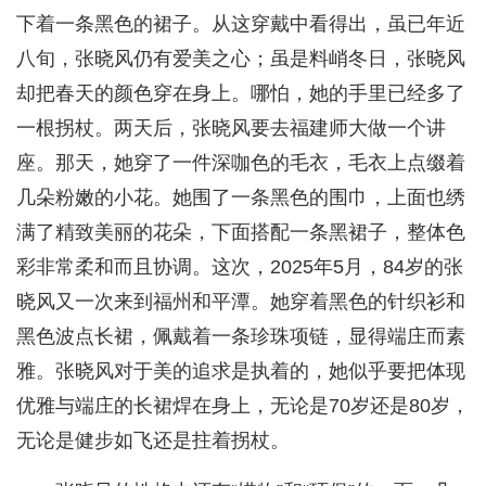
下着一条黑色的裙子。从这穿戴中看得出，虽已年近
八旬，张晓风仍有爱美之心；虽是料峭冬日，张晓风
却把春天的颜色穿在身上。哪怕，她的手里已经多了
一根拐杖。两天后，张晓风要去福建师大做一个讲
座。那天，她穿了一件深咖色的毛衣，毛衣上点缀着
几朵粉嫩的小花。她围了一条黑色的围巾，上面也绣
满了精致美丽的花朵，下面搭配一条黑裙子，整体色
彩非常柔和而且协调。这次，2025年5月，84岁的张
晓风又一次来到福州和平潭。她穿着黑色的针织衫和
黑色波点长裙，佩戴着一条珍珠项链，显得端庄而素
雅。张晓风对于美的追求是执着的，她似乎要把体现
优雅与端庄的长裙焊在身上，无论是70岁还是80岁，
无论是健步如飞还是拄着拐杖。