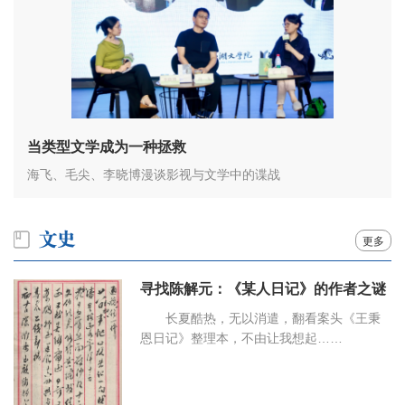
当类型文学成为一种拯救
海飞、毛尖、李晓博漫谈影视与文学中的谍战
更多
寻找陈解元：《某人日记》的作者之谜
长夏酷热，无以消遣，翻看案头《王秉
恩日记》整理本，不由让我想起……