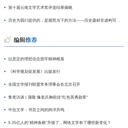
第十届云南文学艺术奖评选结果揭晓
历史为我们提供的，是观照当下的方法——历史题材非虚构写作多人谈
以坚定的理想信念筑牢精神根基
《科学规划促发展》出版发行
全国文学报刊联盟常务理事会在北京召开
鲁奖访谈 | 蒲隆:像老兵胸前挂"红色英勇勋章"
中拉文学：书页之间的跨洋共鸣
5.25亿人的“精神食粮”升级了，网络文学有了哪些新变化？