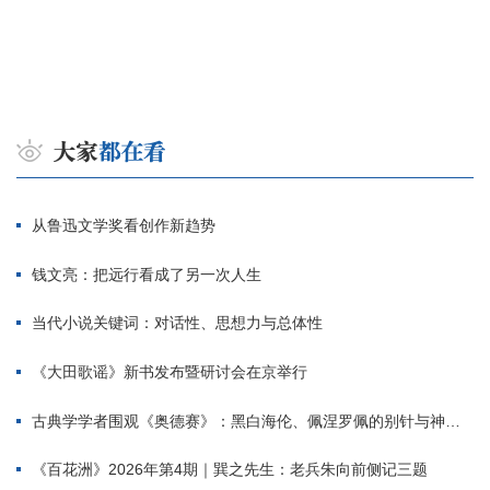
从鲁迅文学奖看创作新趋势
钱文亮：把远行看成了另一次人生
当代小说关键词：对话性、思想力与总体性
《大田歌谣》新书发布暨研讨会在京举行
古典学学者围观《奥德赛》：黑白海伦、佩涅罗佩的别针与神秘入侵者
《百花洲》2026年第4期｜巽之先生：老兵朱向前侧记三题