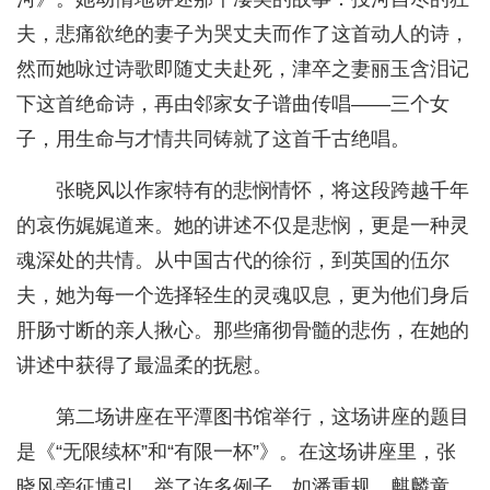
夫，悲痛欲绝的妻子为哭丈夫而作了这首动人的诗，
然而她咏过诗歌即随丈夫赴死，津卒之妻丽玉含泪记
下这首绝命诗，再由邻家女子谱曲传唱——三个女
子，用生命与才情共同铸就了这首千古绝唱。
张晓风以作家特有的悲悯情怀，将这段跨越千年
的哀伤娓娓道来。她的讲述不仅是悲悯，更是一种灵
魂深处的共情。从中国古代的徐衍，到英国的伍尔
夫，她为每一个选择轻生的灵魂叹息，更为他们身后
肝肠寸断的亲人揪心。那些痛彻骨髓的悲伤，在她的
讲述中获得了最温柔的抚慰。
第二场讲座在平潭图书馆举行，这场讲座的题目
是《“无限续杯”和“有限一杯”》。在这场讲座里，张
晓风旁征博引，举了许多例子，如潘重规、麒麟童、