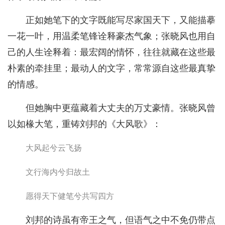
正如她笔下的文字既能写尽家国天下，又能描摹
一花一叶，用温柔笔锋诠释豪杰气象；张晓风也用自
己的人生诠释着：最宏阔的情怀，往往就藏在这些最
朴素的牵挂里；最动人的文字，常常源自这些最真挚
的情感。
但她胸中更蕴藏着大丈夫的万丈豪情。张晓风曾
以如椽大笔，重铸刘邦的《大风歌》：
大风起兮云飞扬
文行海内兮归故土
愿得天下健笔兮共写四方
刘邦的诗虽有帝王之气，但语气之中不免仍带点