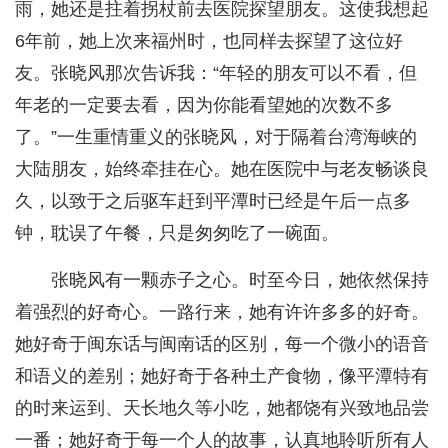
雨，她还是拄着拐杖前去医院探望朋友。这使我想起
6年前，她上次来福州时，也同样去探望了这位好
友。张晓风那次告诉我：“年轻的朋友可以不看，但
年老的一定要去看，因为你能看望她的次数不多
了。”一生重情重义的张晓风，对于隔着台湾海峡的
大陆朋友，始终牵挂在心。她在医院中与老友畅谈良
久，以致于之后驱车赶到平潭时已经是午后一点多
钟，耽误了午餐，只是匆匆吃了一碗面。
张晓风有一颗赤子之心。时至今日，她依然保持
着强烈的好奇心。一路行来，她有许许多多的好奇。
她好奇于闽东话与闽南话的区别，每一个微小的语音
和语义的差别；她好奇于各种土产食物，像平潭特有
的时来运到、天长地久等小吃，她都饶有兴致地品尝
一番；她好奇于每一个人的故事，认真地聆听所有人