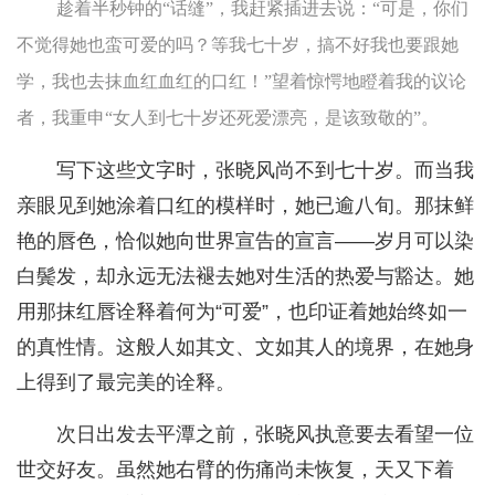
趁着半秒钟的“话缝”，我赶紧插进去说：“可是，你们
不觉得她也蛮可爱的吗？等我七十岁，搞不好我也要跟她
学，我也去抹血红血红的口红！”望着惊愕地瞪着我的议论
者，我重申“女人到七十岁还死爱漂亮，是该致敬的”。
写下这些文字时，张晓风尚不到七十岁。而当我
亲眼见到她涂着口红的模样时，她已逾八旬。那抹鲜
艳的唇色，恰似她向世界宣告的宣言——岁月可以染
白鬓发，却永远无法褪去她对生活的热爱与豁达。她
用那抹红唇诠释着何为“可爱”，也印证着她始终如一
的真性情。这般人如其文、文如其人的境界，在她身
上得到了最完美的诠释。
次日出发去平潭之前，张晓风执意要去看望一位
世交好友。虽然她右臂的伤痛尚未恢复，天又下着