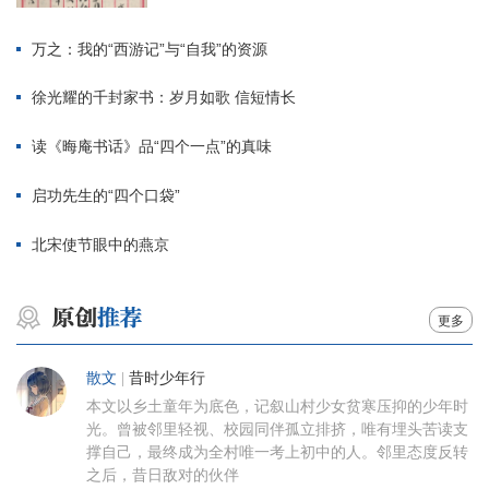
万之：我的“西游记”与“自我”的资源
徐光耀的千封家书：岁月如歌 信短情长
读《晦庵书话》品“四个一点”的真味
启功先生的“四个口袋”
北宋使节眼中的燕京
更多
散文
|
昔时少年行
本文以乡土童年为底色，记叙山村少女贫寒压抑的少年时
光。曾被邻里轻视、校园同伴孤立排挤，唯有埋头苦读支
撑自己，最终成为全村唯一考上初中的人。邻里态度反转
之后，昔日敌对的伙伴