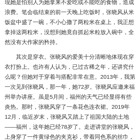
现她是怕别人为她拿来不爱吃或不能吃的食物，造成
浪费。笔会临结束的前一天晚上吃饭时，张晓风从米
饭盆中盛了一碗，不小心撒了两粒米在桌上，我正想
拿掉这两粒米，没想到她竟自抓起米粒放入碗中，全
然没有大作家的矜持。
其次是穿衣。张晓风的爱美十分清晰地体现在穿
衣打扮上。也许有人认为，已过古稀之年，还讲究什
么呢？但她对于穿着与搭配非常在意。2013年，我第
一次见到张晓风，那一年，她72岁。张晓风应邀来福
州举办讲座。虽是5月间，福州的天气已经显得有些
炎热。那时，张晓风穿了一条花色连衣裙。2019年
12月，临近岁末，张晓风又踏上了祖国大陆的土地
——福州，这年她已经78岁了。走进讲堂的张晓风，
上身穿了一件黄绿色的夹克衫，带着同色系的丝巾，