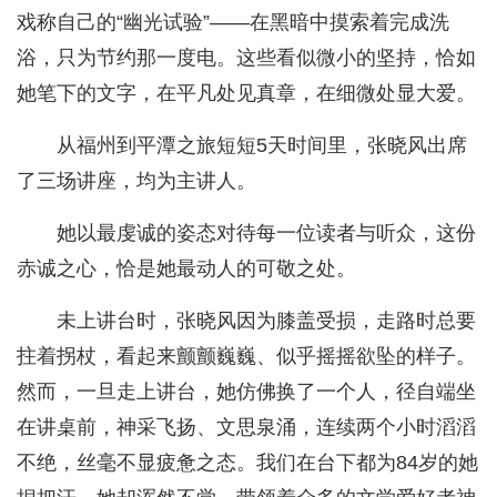
戏称自己的“幽光试验”——在黑暗中摸索着完成洗
浴，只为节约那一度电。这些看似微小的坚持，恰如
她笔下的文字，在平凡处见真章，在细微处显大爱。
从福州到平潭之旅短短5天时间里，张晓风出席
了三场讲座，均为主讲人。
她以最虔诚的姿态对待每一位读者与听众，这份
赤诚之心，恰是她最动人的可敬之处。
未上讲台时，张晓风因为膝盖受损，走路时总要
拄着拐杖，看起来颤颤巍巍、似乎摇摇欲坠的样子。
然而，一旦走上讲台，她仿佛换了一个人，径自端坐
在讲桌前，神采飞扬、文思泉涌，连续两个小时滔滔
不绝，丝毫不显疲惫之态。我们在台下都为84岁的她