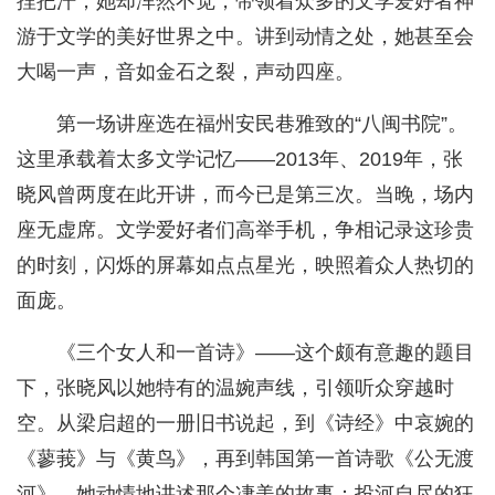
捏把汗，她却浑然不觉，带领着众多的文学爱好者神
游于文学的美好世界之中。讲到动情之处，她甚至会
大喝一声，音如金石之裂，声动四座。
第一场讲座选在福州安民巷雅致的“八闽书院”。
这里承载着太多文学记忆——2013年、2019年，张
晓风曾两度在此开讲，而今已是第三次。当晚，场内
座无虚席。文学爱好者们高举手机，争相记录这珍贵
的时刻，闪烁的屏幕如点点星光，映照着众人热切的
面庞。
《三个女人和一首诗》——这个颇有意趣的题目
下，张晓风以她特有的温婉声线，引领听众穿越时
空。从梁启超的一册旧书说起，到《诗经》中哀婉的
《蓼莪》与《黄鸟》，再到韩国第一首诗歌《公无渡
河》。她动情地讲述那个凄美的故事：投河自尽的狂