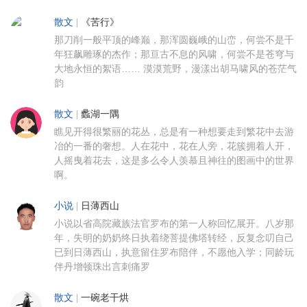
散文
|
《苦行》
那刀削一般平顶的峰巅，那浑圆巍峨的山峦，何尝不是千
年狂飙雕琢的杰作；那亘古不息的风啸，何尝不是苍穹与
大地永恒的絮语…… 漠漠荒野，漫漾出胡马啸风的苍茫气
韵
散文
|
蠡湖一隅
瞧见开得很繁丽的花丛，总是有一种想要走到繁花中去游
冶的一番的奢想。人在花中，花在人旁，花簇拥着人开，
人摇曳着花去，这是多么令人羡慕且神往的图画中的世界
啊。
小说
|
日薄西山
小说以省高院藏族法官罗布的第一人称回忆展开。八岁那
年，失明的奶奶终日执着绕菩提佛塔转经，反复念叨自己
已到日薄西山，执意留住罗布陪伴，不愿他入学；同龄玩
伴丹增顿珠出言刺痛罗
散文
|
一碗老干烘