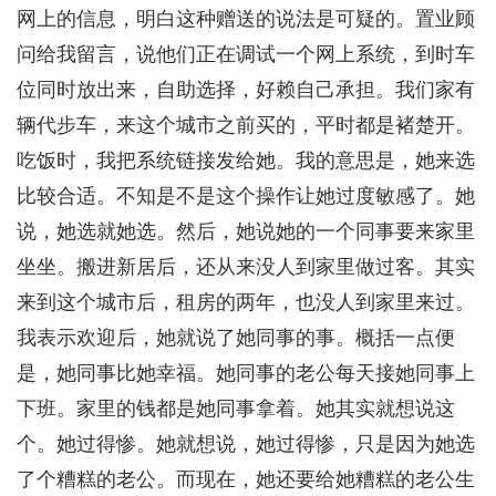
网上的信息，明白这种赠送的说法是可疑的。置业顾
问给我留言，说他们正在调试一个网上系统，到时车
位同时放出来，自助选择，好赖自己承担。我们家有
辆代步车，来这个城市之前买的，平时都是褚楚开。
吃饭时，我把系统链接发给她。我的意思是，她来选
比较合适。不知是不是这个操作让她过度敏感了。她
说，她选就她选。然后，她说她的一个同事要来家里
坐坐。搬进新居后，还从来没人到家里做过客。其实
来到这个城市后，租房的两年，也没人到家里来过。
我表示欢迎后，她就说了她同事的事。概括一点便
是，她同事比她幸福。她同事的老公每天接她同事上
下班。家里的钱都是她同事拿着。她其实就想说这
个。她过得惨。她就想说，她过得惨，只是因为她选
了个糟糕的老公。而现在，她还要给她糟糕的老公生