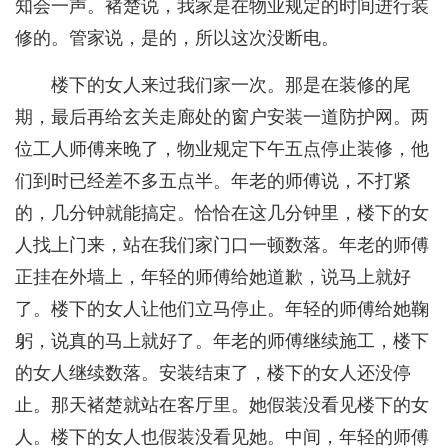
知会一声。褚楚说，我家是在物业规定的时间进行装
修的。管家说，是的，所以这次没断电。
楼下的女人来过我们家一次。那是在装修的尾
期，最后再给玄关走廊处的窗户安装一道防护网。两
位工人师傅来晚了，物业规定下午五点停止装修，他
们到时已经差不多五点半。年老的师傅说，不打紧
的，几分钟就能搞定。恰恰在这几分钟里，楼下的女
人找上门来，站在我们家门口一顿数落。年老的师傅
正挂在外墙上，年轻的师傅给她道歉，说马上就好
了。楼下的女人让他们立马停止。年轻的师傅给她鞠
躬，说真的马上就好了。年老的师傅继续施工，楼下
的女人继续数落。安装结束了，楼下的女人还没停
止。那天褚楚就站在客厅里。她假装没看见楼下的女
人。楼下的女人也假装没看见她。中间，年轻的师傅