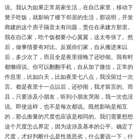
说。我认为如果正常居家生活，在自己家里，移动下
凳子吃饭，就影响了楼下邻居的生活，那说明，开发
商建的这个房子隔音太有问题，责任在承建方那里。
我在自己家，吃个饭都要小心翼翼，这太夸张了。然
后，做事情要有对比。反观你们家，自从搬进来以
后，多少次了，而且全是夜里很晚了还吵闹。我有时
都懒得说。你可以翻翻手机，自从加了微信，正常的
作息里，比如白天，比如夜里七八点，我没留过一次
言。都是夜里十一点以后，还吵闹，我才留言的。而
且，只要涉及小朋友，听到小朋友哭闹，我一次也没
说。即使这样，也不是每次都说。既然影响是相互
的，那么衡量的尺度也应该是相同的。我们需要想想
这个尺度怎么界定，因为这涉及基本的公平。确定了
尺度，才好判断什么是性质恶劣，什么要说一下，什