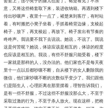
套套上，连小凳子的腿儿也套了。褚楚看见了不乐
意，又将这些椅套取下来，装进收纳箱。再遇到楼下
传出吵嚷声，夜里十一点了，褚楚来到客厅，有时站
着，有时搬把小凳子坐着，手抓着椅背边缘，支棱起
椅子，放下，再支棱起，再放下。椅子发出有节奏的
咚咚声。我说要不我下去说说。她说，不说了。我说
这是何苦呢？她说，体谅应该是相互的，体谅的程度
也应该是相互的。我说，有些不舒服只能受着，楼下
一家就是那样的人，没办法的。他们家也不是每天夜
里十一点以后都吵嚷不断，自从楼下的女人删除我的
微信，他们家吵嚷不断的次数似乎变少了。我们跟他
们是陌生人，心理距离在那里摆着，理智告诉我们，
是有一些不舒服，不过这些不舒服没那么大，不至于
采取过激的行为，不至于杀人放火。现在这样，把椅