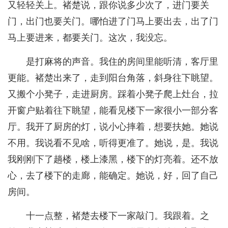
又轻轻关上。褚楚说，跟你说多少次了，进门要关
门，出门也要关门。哪怕进了门马上要出去，出了门
马上要进来，都要关门。这次，我没忘。
是打麻将的声音。我住的房间里能听清，客厅里
更能。褚楚出来了，走到阳台角落，斜身往下眺望。
又搬个小凳子，走进厨房。踩着小凳子爬上灶台，拉
开窗户贴着往下眺望，能看见楼下一家很小一部分客
厅。我开了厨房的灯，说小心摔着，想要扶她。她说
不用。我说看不见啥，听得更准了。她说，是。我说
我刚刚下了趟楼，楼上漆黑，楼下的灯亮着。还不放
心，去了楼下的走廊，能确定。她说，好，回了自己
房间。
十一点整，褚楚去楼下一家敲门。我跟着。之