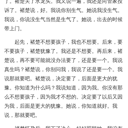
了。褚楚关了水龙头。我又说一遍，我还是向管家投
诉了。褚楚说，好。我说你别生气。她说我没生气。
我说，你说没生气当然是生气了。她说，出去的时候
带上门。
起先，褚楚不想要孩子，我也不想要。后来，要
不要孩子，褚楚犹豫了。我还是不想要。再后来，褚
楚说，再不要可能就没办法要了，还是要一个。我说
真生吗？褚楚说，你别问我，我说了还是要一个。我
说那就要吧。褚楚说，决定要了，后面是更大的犹
豫。你知道为什么吗？我说知道，因为我。你没有那
么不想要孩子，因为我才不想的。决定要了以后又因
为我，后面是更大的犹豫。她说，你知道就好。我
说，那就要吧。