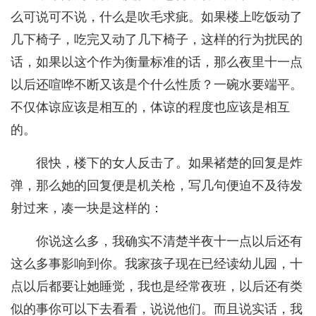
么可说可不说，什么是吹毛求疵。如果楼上吃饭动了
几下椅子，吃完又动了几下椅子，这样的行为扰民的
话，如果以这个作为衡量标准的话，那么夜里十一点
以后还喧哗不断又该是个什么性质？一碗水要端平。
不仅体谅应该是相互的，体谅的程度也应该是相互
的。
很快，楼下的女人反击了。如果褚楚的回复是炸
弹，那么她的回复便是机关枪，写几句便迫不及待发
射过来，凑一块是这样的：
你说这么多，我确实不清楚半夜十一点以后还有
这么多事影响到你。我家孩子现在已经读幼儿园，十
点以后都要让她睡觉，我也是经常夜班，以后还有类
似的事你可以下去看看，说说他们。而且说实话，我