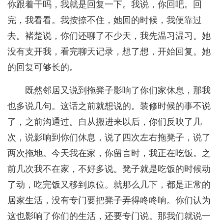
你跟着干吗，我就是回复一下。我说，你回吧。回
完，我看看。我按捺不住，她回的时候，我便靠过
去。褚楚说，你们还聊了不少天，我先温习温习。她
没有支开我，看完聊天记录，想了想，开始回复。她
的回复可够长的。
既然邻居又说到拖凳子影响了你们家休息，那我
也多说几句。这话之前就想说的。装修时候的事不说
了，之前沟通过。自从搬进来以后，你们反映了几
次，说影响到你们休息，说了四次左右拖凳子，说了
两次拖地。今天我在家，你留言时，我正在吃饭。之
前几次我不在家，不好多说。凳子就是吃饭的时候动
了动，吃完饭又移到原位。就那么几下，都是正常的
居家生活，没有专门要把凳子弄得咚咚响。你们认为
这也影响了你们的生活，还要专门说。那我们就说一