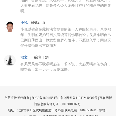
冶的一番的奢想。人在花中，花在人旁，花簇拥着人开，
人摇曳着花去，这是多么令人羡慕且神往的图画中的世界
啊。
小说
|
日薄西山
小说以省高院藏族法官罗布的第一人称回忆展开。八岁那
年，失明的奶奶终日执着绕菩提佛塔转经，反复念叨自己
已到日薄西山，执意留住罗布陪伴，不愿他入学；同龄玩
伴丹增顿珠出言刺痛罗
散文
|
一碗老干烘
有风无风都不耽误喝热茶，爷爷说，大热天喝凉茶伤身，
喝热茶，出一身汗，反倒凉快。
文艺报社版权所有 |
京ICP备16044554号
| 京公网安备110402440007号 |
互联网新
闻信息服务许可证（10120180023）
地址：北京市朝阳区农展馆南里10号15层 联系电话：010-65389115 邮箱：