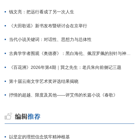
钱文亮：把远行看成了另一次人生
《大田歌谣》新书发布暨研讨会在京举行
当代小说关键词：对话性、思想力与总体性
古典学学者围观《奥德赛》：黑白海伦、佩涅罗佩的别针与神秘入侵者
《百花洲》2026年第4期｜巽之先生：老兵朱向前侧记三题
第十届云南文学艺术奖评选结果揭晓
抒情的超越、限度及其他——评艾伟的长篇小说《春歌》
以坚定的理想信念筑牢精神根基