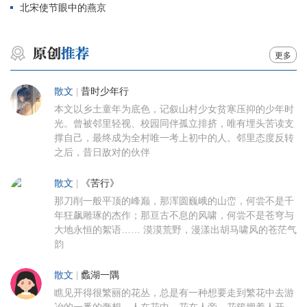
北宋使节眼中的燕京
更多
散文
|
昔时少年行
本文以乡土童年为底色，记叙山村少女贫寒压抑的少年时
光。曾被邻里轻视、校园同伴孤立排挤，唯有埋头苦读支
撑自己，最终成为全村唯一考上初中的人。邻里态度反转
之后，昔日敌对的伙伴
散文
|
《苦行》
那刀削一般平顶的峰巅，那浑圆巍峨的山峦，何尝不是千
年狂飙雕琢的杰作；那亘古不息的风啸，何尝不是苍穹与
大地永恒的絮语…… 漠漠荒野，漫漾出胡马啸风的苍茫气
韵
散文
|
蠡湖一隅
瞧见开得很繁丽的花丛，总是有一种想要走到繁花中去游