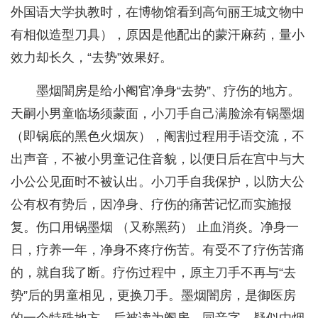
外国语大学执教时，在博物馆看到高句丽王城文物中
有相似造型刀具），原因是他配出的蒙汗麻药，量小
效力却长久，“去势”效果好。
墨烟闇房是给小阉官净身“去势”、疗伤的地方。
天嗣小男童临场须蒙面，小刀手自己满脸涂有锅墨烟
（即锅底的黑色火烟灰），阉割过程用手语交流，不
出声音，不被小男童记住音貌，以便日后在宫中与大
小公公见面时不被认出。小刀手自我保护，以防大公
公有权有势后，因净身、疗伤的痛苦记忆而实施报
复。伤口用锅墨烟 （又称黑药） 止血消炎。净身一
日，疗养一年，净身不疼疗伤苦。有受不了疗伤苦痛
的，就自我了断。疗伤过程中，原主刀手不再与“去
势”后的男童相见，更换刀手。墨烟闇房，是御医房