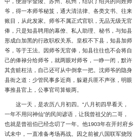
中，便游学金陵、苏州、杭州，结识了绍兴的同姓师
爷，得一本师爷秘笈，通大清法律、各类文书、往来
账目，从此发家。师爷不属正式官职，无品无级无官
俸，只是知县聘用的幕僚、私人助理、秘书，与知县
形成白加黑的行政职权关系。皇权不下县，知县加师
爷，等于王法。因师爷无官俸，知县往往也不会将自
己的俸禄分给师爷，就两眼对师爷，一睁一闭，默许
其贪赃枉法，自己还可从中倒拿一把。沈师爷的隐身
县衙之道：少管民事多近商，躲避兵匪不声张，明眼
事推县官上，公事官司算银两。
这一天，是农历八月初四。“八月初四早看天，
一年不用问神仙”的民间谚语，让我曾祖父的二哥，
也就是曾祖伯已经念叨了一年。他1903年在开封府乡
试未中，一直准备考场再战。因之前被八国联军烧毁