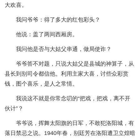
大欢喜。
我问爷爷：得了多大的红包彩头？
他说：盖了两间西厢房。
我问他是否与大姑父串通，做局使诈？
爷爷答不对题，只说大姑父是县城的神算子，从
县长到别司令都信他。利用主家大喜，讨些众彩赏
钱，图个喜乐，是人之常情。
我说这不就是你常念叨的“把戏，把戏，离不开
伙计”？
爷爷说，挥舞太阳旗的日军，不敢犯洛阳城，有
落日禁忌之说。1940年春，别廷芳在洛阳遭卫立煌暗