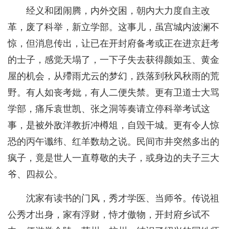
经义和团闹腾，内外交困，朝内大力度自主改
革，废了科举，新立学部。这事儿，虽宫城内波澜不
惊，但消息传出，让已在开封府备考或正在进京赶考
的士子，感觉天塌了，一下子失去获得颜如玉、黄金
屋的机会，从殢雨尤云的梦幻，跌落到秋风秋雨的荒
野。有人如丧考妣，有人二便失禁。更有卫道士大骂
学部，痛斥袁世凯、张之洞等奏请立停科举考试这
事，是被外敌洋教折冲樽俎，自毁干城。更有令人惊
恐的丙午谶纬、红羊数劫之说。民间市井突然多出的
疯子，竟是世人一直尊敬的夫子，或身边的夫子三大
爷、四叔公。
沈家有读书的门风，秀才学医、当师爷。传说祖
公秀才出身，家有浮财，恃才傲物，开封府乡试不