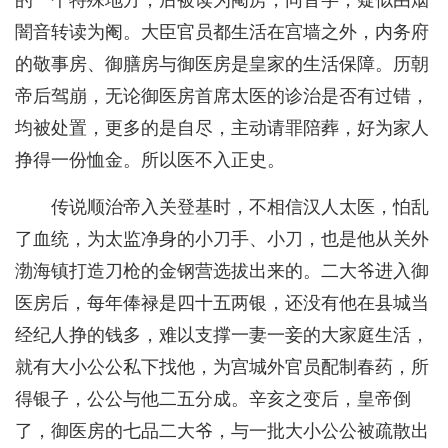
的一个特殊地方，后被读为阉房，同音字，疑似由烟
闇音转读为阉。大臣官员都生活在宫墙之外，内务府
的敬事房、御膳房与御医房是皇家的生活保障。历朝
帝后驾崩，无论御医房首席太医的诊治是否有过错，
均被处置，更多的是自尽，主动请罪陪葬，好为家人
挣得一份恤金。所以医不入正史。
传说顺治帝入关登基时，不相信汉人太医，怕乱
了血统，为太监净身的小刀手、小刀，也是他从关外
渤海镇打造刀枪的金钢营选拔出来的。二大爷进入御
医房后，每年俸禄是四十五两银，还没有他在县城当
经纪人挣的钱多，难以支撑一妻一妾的大家庭生活，
就有大小公公私下找他，为宫城外官员配制春药，所
得银子，公公与他二五分成。辛亥之变后，皇帝倒
了，御医房的七品二大爷，与一批大小公公被疏散出