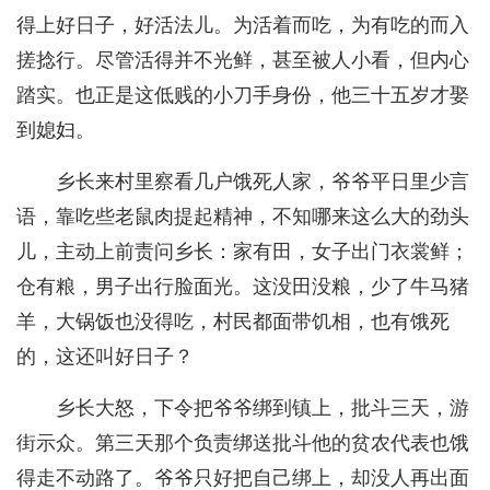
得上好日子，好活法儿。为活着而吃，为有吃的而入
搓捻行。尽管活得并不光鲜，甚至被人小看，但内心
踏实。也正是这低贱的小刀手身份，他三十五岁才娶
到媳妇。
乡长来村里察看几户饿死人家，爷爷平日里少言
语，靠吃些老鼠肉提起精神，不知哪来这么大的劲头
儿，主动上前责问乡长：家有田，女子出门衣裳鲜；
仓有粮，男子出行脸面光。这没田没粮，少了牛马猪
羊，大锅饭也没得吃，村民都面带饥相，也有饿死
的，这还叫好日子？
乡长大怒，下令把爷爷绑到镇上，批斗三天，游
街示众。第三天那个负责绑送批斗他的贫农代表也饿
得走不动路了。爷爷只好把自己绑上，却没人再出面