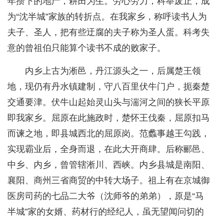
年攒下的地产，耕田为生。劳心劳力，科举废止，成
为“沈半城”家族的转折点。在我家乡，称呼读书人为
夫子、圣人，把有些迂腐的夫子称为圣人蛋。科考失
意的曾祖伯只能算个读书不成的败家子。
内乡上古为淅邑，丹江源头之一，后属楚王领
地，现仍有丹水镇建制，守八百里伏牛门户，扼秦楚
交通要津。伏牛山起始灵山头与湍河之间的狭长平原
即我家乡。屈原在此施政时，楚怀王伐秦，屈原扣马
而谏之地，即县城西北的屈原岗。范蠡事越王勾践，
实现霸业后，全身而退，在此大开商肆。后称郦邑、
中乡、内乡，曾管辖淅川、西峡。内乡县城是南阳、
襄阳、商州三省商贸的中转大场子。祖上有在京城御
医房司药的七品二大爷（沈师爷的弟弟），原是“马
半城”家的女婿、药材行的经纪人，虽无望闻问切的