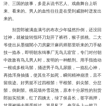
浒、三国的故事，多是从说书艺人、戏曲舞台上听
来、看来的。男人的血性往往是在受到威胁时迸发出
来的。
别货郎被满血满弓的布衣少年猛然扑倒，还没回
过神，就被旋转指环刀划开了裤裆，猴子抓桃。二大
爷使出从墨烟闇小刀房蒙汗麻药师那里听来的刀手秘
技一捻杀，即明朝东缉事厂无鸟儿宦官，专门对付朝
中政敌有鸟儿男人时，发明的一种酷刑。用手指捻动
一根或多根马鬃，捅进男子鸟儿尿眼，一捻乱心神，
再捻浑身抽搐，使其生不如死，瞬间精神崩溃，且不
留痕迹。好男挺不过四根鬃：平根鬃、斜尖鬃、分岔
鬃，倒刺鬃。桃花墙外雪花煞，原本十分尿性的别货
郎如实招来，红了四姨太，绿了侯县长，签字画押，
甘愿被骟去两蛋抵过，算是私了。色字头上一把刀，