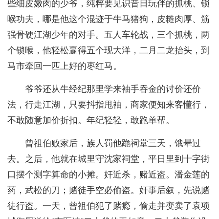
些细皮嫩肉的少爷，纯粹要见识昔日玩伴的抓桃、锁
喉功夫，哪是他这个混迹于牛马猪狗，皮糙肉厚、筋
强骨硬江湖少年的对手。五人车轮战，三个抓桃，两
个锁喉，他轻松赢得五个现大洋，二月二龙抬头，到
马市牵回一匹上好的枣红马。
爷爷还从牛经纪那里学来袖手吞金的讨价还价
法，行走江湖，只要抖指甩袖，商家便知来客懂行，
不敢随意加价折扣。年纪轻轻，敢跑单帮。
曾祖伯败家后，族人罚他跪祠堂三天，饿晕过
去。之后，他就在城里守沈家祠堂，平日里到十字街
口摆个测字算命的小摊。奸近杀，赌近盗。潘金莲的
药，武松的刀；赌徒手空必偷盗。奸事后叙，先说赌
徒行盗。一天，曾祖伯犯了赌瘾，偷走并变卖了袁项