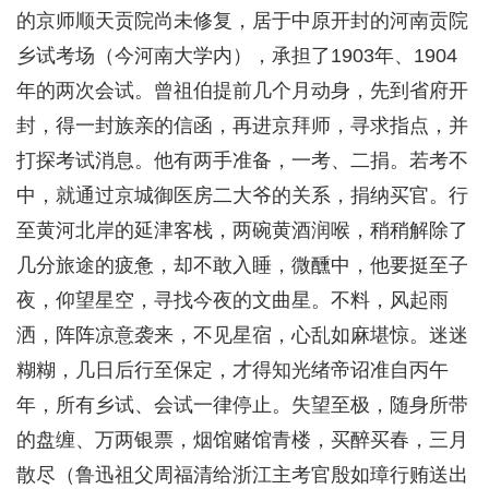
的京师顺天贡院尚未修复，居于中原开封的河南贡院
乡试考场（今河南大学内），承担了1903年、1904
年的两次会试。曾祖伯提前几个月动身，先到省府开
封，得一封族亲的信函，再进京拜师，寻求指点，并
打探考试消息。他有两手准备，一考、二捐。若考不
中，就通过京城御医房二大爷的关系，捐纳买官。行
至黄河北岸的延津客栈，两碗黄酒润喉，稍稍解除了
几分旅途的疲惫，却不敢入睡，微醺中，他要挺至子
夜，仰望星空，寻找今夜的文曲星。不料，风起雨
洒，阵阵凉意袭来，不见星宿，心乱如麻堪惊。迷迷
糊糊，几日后行至保定，才得知光绪帝诏准自丙午
年，所有乡试、会试一律停止。失望至极，随身所带
的盘缠、万两银票，烟馆赌馆青楼，买醉买春，三月
散尽（鲁迅祖父周福清给浙江主考官殷如璋行贿送出