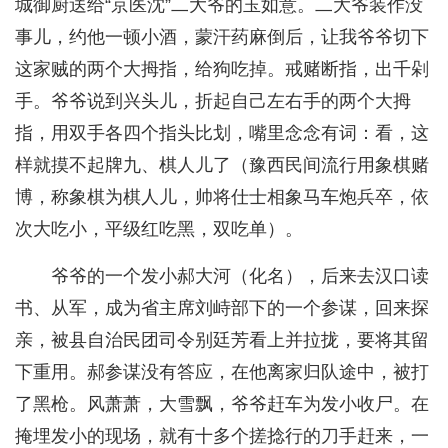
城御厨送给“京医沈”二大爷的玉如意。二大爷装作没
事儿，约他一顿小酒，蒙汗药麻倒后，让我爷爷切下
这家贼的两个大拇指，给狗吃掉。戒赌断指，出千剁
手。爷爷说到兴头儿，折起自己左右手的两个大拇
指，用双手各四个指头比划，嘴里念念有词：看，这
样就摸不起牌九、棋人儿了（豫西民间流行用象棋赌
博，称象棋为棋人儿，帅将仕士相象马车炮兵卒，依
次大吃小，平级红吃黑，双吃单）。
爷爷的一个发小郝大河（化名），后来去汉口读
书、从军，成为省主席刘峙部下的一个参谋，回来探
亲，被县自治民团司令别廷芳看上并拉拢，要将其留
下重用。郝参谋没有答应，在他离家归队途中，被打
了黑枪。风萧萧，大雪飘，爷爷赶车为发小收尸。在
掩埋发小的现场，就有十多个搓捻行的刀手赶来，一