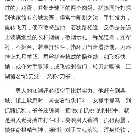
过的）鸡蛋，并带走骟下的两个肉蛋。搓捻同行打探
到他家族有京城太医，得宫中阉割之法，手指发力，
旋转飞刀，便不敢挤压他，若狭路相逢，反倒是先递
上装满烟丝的长杆烟锅，敬烟示礼，称兄道弟，互帮
衬，不拆台。若单打独斗，指环刀当暗器操使。刀环
挂上九尺羊肠、蚕丝搓合捻成的肠丝线，如飞标快
抛，或夺对手眼球，或飞锥刺命门，转刀封咽喉。江
湖留名“转刀沈”，又称“刀爷”。
男人的江湖还必须空手比拼实力。他赶车到县
城、镇上歇息时，常去看街头打斗。从抓牛抓马，到
抓猪抓狗，爷爷还练就一把“猴子抓桃”的阴招手。就
是男人近身搏击打斗时，突袭男人裤裆，抓得两蛋，
锁住命根精气神，顿时让对手失魂落魄，浑身松软，