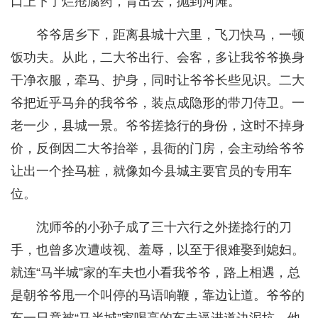
口上下了烂疮腐药，背出去，抛到河滩。
爷爷居乡下，距离县城十六里，飞刀快马，一顿
饭功夫。从此，二大爷出行、会客，多让我爷爷换身
干净衣服，牵马、护身，同时让爷爷长些见识。二大
爷把近乎马弁的我爷爷，装点成隐形的带刀侍卫。一
老一少，县城一景。爷爷搓捻行的身份，这时不掉身
价，反倒因二大爷抬举，县衙的门房，会主动给爷爷
让出一个拴马桩，就像如今县城主要官员的专用车
位。
沈师爷的小孙子成了三十六行之外搓捻行的刀
手，也曾多次遭歧视、羞辱，以至于很难娶到媳妇。
就连“马半城”家的车夫也小看我爷爷，路上相遇，总
是朝爷爷甩一个叫停的马语响鞭，靠边让道。爷爷的