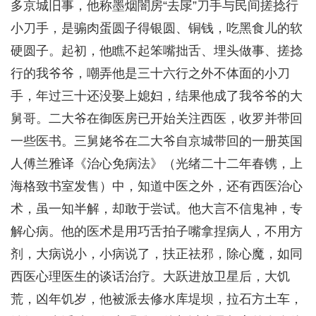
多京城旧事，他称墨烟闇房“去㞗”刀手与民间搓捻行
小刀手，是骟肉蛋圆子得银圆、铜钱，吃黑食儿的软
硬圆子。起初，他瞧不起笨嘴拙舌、埋头做事、搓捻
行的我爷爷，嘲弄他是三十六行之外不体面的小刀
手，年过三十还没娶上媳妇，结果他成了我爷爷的大
舅哥。二大爷在御医房已开始关注西医，收罗并带回
一些医书。三舅姥爷在二大爷自京城带回的一册英国
人傅兰雅译《治心免病法》（光绪二十二年春镌，上
海格致书室发售）中，知道中医之外，还有西医治心
术，虽一知半解，却敢于尝试。他大言不信鬼神，专
解心病。他的医术是用巧舌拍子嘴拿捏病人，不用方
剂，大病说小，小病说了，扶正祛邪，除心魔，如同
西医心理医生的谈话治疗。大跃进放卫星后，大饥
荒，凶年饥岁，他被派去修水库堤坝，拉石方土车，