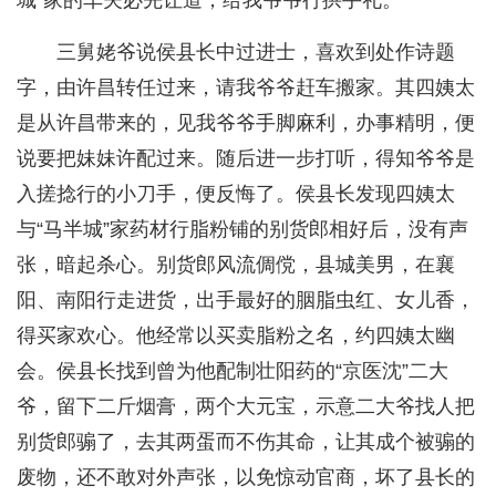
城”家的车夫必先让道，给我爷爷行拱手礼。
三舅姥爷说侯县长中过进士，喜欢到处作诗题
字，由许昌转任过来，请我爷爷赶车搬家。其四姨太
是从许昌带来的，见我爷爷手脚麻利，办事精明，便
说要把妹妹许配过来。随后进一步打听，得知爷爷是
入搓捻行的小刀手，便反悔了。侯县长发现四姨太
与“马半城”家药材行脂粉铺的别货郎相好后，没有声
张，暗起杀心。别货郎风流倜傥，县城美男，在襄
阳、南阳行走进货，出手最好的胭脂虫红、女儿香，
得买家欢心。他经常以买卖脂粉之名，约四姨太幽
会。侯县长找到曾为他配制壮阳药的“京医沈”二大
爷，留下二斤烟膏，两个大元宝，示意二大爷找人把
别货郎骟了，去其两蛋而不伤其命，让其成个被骟的
废物，还不敢对外声张，以免惊动官商，坏了县长的