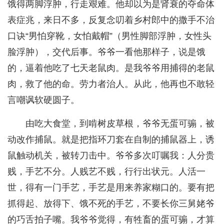
饿得两脚浮肿，行走艰难。他却以为是肾衰的夺命体
表症兆，来日不多，反复念叨着乡村郎中的撒手不治
口诀“男怕穿靴，女怕戴帽”（男性脚部浮肿，女性头
脸浮肿），交代后事。爷爷一看他那样子，说是饿
的，逼着他吃了七天老鼠肉。是我爷爷用捕得的老鼠
肉，救了他的命。劳力者治人。从此，他再也不敢轻
言嘲讽软硬圆子。
由吃大食堂，到啃树皮草根，爷爷无蛋可骟，被
动改作捕鼠。就是把指环刀套在自制的捕鼠器上，诱
鼠触动机关，被转刀击中。爷爷多次叮嘱我：人分贵
贱，手艺不分。人贱艺不贱，行行出状元。人活一
世，得有一门手艺，手艺是用来养家糊口的。要有把
抓得起、放得下、饿不死的手艺，不要长你三舅姥爷
的巧舌拍子嘴。我爷爷觉得，有牲畜的蛋可骟，才算