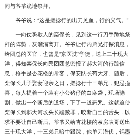
同与爷爷跪地祭拜。
爷爷说：“这是搓捻行的出刀见血，行的义气。”
一向仗势欺人的栾保长，见到这一行刀手跪地祭
拜的阵势，灰溜溜离开。爷爷让行内弟兄打探消息，
给团总的医官，也曾是“京医沈”学徒，送上二十现大
洋，得知栾保长向民团团总密报了郝大河的行踪信
息，枪手是杏花楼的常客，保安队长苟大牙。随后，
栾保长儿子娶妻迎亲之日，搓捻行十三弟兄，犯忌撞
喜，每人提着一个装有小公猪仔的白麻袋，现场骟
割，做出一个断后的道场，下了一道恶咒。这就迫使
栾保长到郝大河坟头长跪赎罪，咬断自己的舌头，以
求不要让自己断后。爷爷又给杏花楼的茶房表哥送出
三十现大洋，十三弟兄暗中跟踪，他单刀潜伏，锅墨