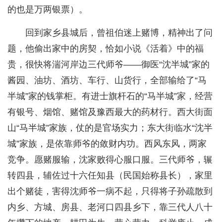
的也是万两银票）。
回到家乡县城后，曾祖伯迷上赌博，精神出了问
题，他偷出家中的房契，恰如小说《活着》中的福
贵，很快将湍河岸边三代师爷——御医“沈半城”家的
酱园、油坊、酒坊、车行、山货行，全部输给了“马
半城”家的钱掌柜。有进士旗杆石的“马半城”家，经营
有银号、烟馆、赌馆及豫西最大的药材行。西大街面
山“马半城”家族，仗的是官场实力；东大街临水“沈半
城”家族，是依靠师爷的敛财内功。西风东风，两家
竞争。愿赌服输，沈家败得心服口服。三代师爷，辗
转四县，辅佐过十六任知县（民国始称县长），家里
出个赌徒，害得沈师爷一病不起，只得将子孙疏散到
内乡、方城、房县、老河口四县乡下，靠三代人八十