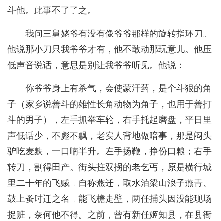
斗他。此事不了了之。
我问三舅姥爷有没有像爷爷那样的旋转指环刀。
他说那小刀只我爷爷才有，他不敢动那玩意儿。他压
低声音说话，意思是别让我爷爷听见。他说：
你爷爷身上有杀气，会使蒙汗药，是个斗狠的角
子（家乡说善斗的雄性长角动物为角子，也用于善打
斗的男子），左手抓举车轮，右手托起磨盘，平日里
声低话少，不彪不飘，老实人背地做暗事，那是闷头
驴吃麦麸，一口喃半升。左手扬鞭，挣份口粮；右手
转刀，割得田产。街头拄双拐的老乞丐，原是横行城
里二十年的飞贼，自称燕迁，取水泊梁山浪子燕青、
鼓上蚤时迁之名，能飞檐走壁，两任捕头因没能现场
捉赃，奈何他不得。之前，曾有新任姬知县，在县衙