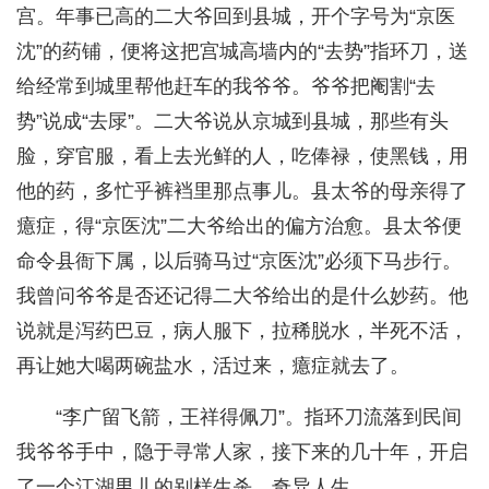
宫。年事已高的二大爷回到县城，开个字号为“京医
沈”的药铺，便将这把宫城高墙内的“去势”指环刀，送
给经常到城里帮他赶车的我爷爷。爷爷把阉割“去
势”说成“去㞗”。二大爷说从京城到县城，那些有头
脸，穿官服，看上去光鲜的人，吃俸禄，使黑钱，用
他的药，多忙乎裤裆里那点事儿。县太爷的母亲得了
癔症，得“京医沈”二大爷给出的偏方治愈。县太爷便
命令县衙下属，以后骑马过“京医沈”必须下马步行。
我曾问爷爷是否还记得二大爷给出的是什么妙药。他
说就是泻药巴豆，病人服下，拉稀脱水，半死不活，
再让她大喝两碗盐水，活过来，癔症就去了。
“李广留飞箭，王祥得佩刀”。指环刀流落到民间
我爷爷手中，隐于寻常人家，接下来的几十年，开启
了一个江湖男儿的别样生杀，奇异人生。