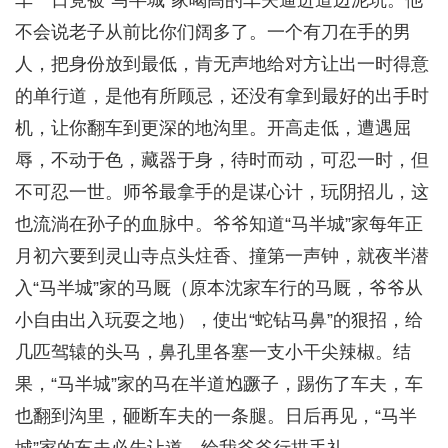
车一日竟被“马半城”家喝高的车夫逼进道边泥坑。他
不会说老子从前比你们阔多了。一个有刀在手的男
人，把身份放到最低，肯无声地给对方让出一时得意
的单行道，是他有所顾忌，还没有拿到最好的出手时
机，让你翻车到更深的地沟里。开高走低，遭遇屈
辱，不动于色，藏器于身，待时而动，可忍一时，但
不可忍一世。师爷最拿手的是谋心计，玩阴招儿，这
也流淌在孙子的血脉中。爷爷知道“马半城”家每年正
月初六要到灵山寺点头炷香、撞第一声钟，就夜半潜
入“马半城”家的马厩（原本沈家车行的马厩，爷爷从
小自由出入玩耍之地），使出“蛇钻马鼻”的狠招，给
几匹驾辕的头马，鼻孔里各塞一支小干尖辣椒。结
果，“马半城”家的马在半道尥蹶子，踢伤了车夫，车
也翻到沟里，砸断车夫的一条腿。日后再见，“马半