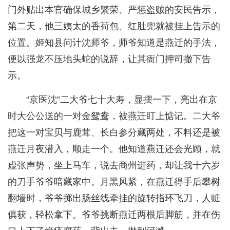
门外贴出本官确保城乡繁荣、严惩盗贼的安民告示，
第二天，他三姨太的香荷包、红肚兜就被挂上告示的
位置。姬知县问计沈师爷，师爷知道是燕迁的手法，
便以强龙不压地头蛇的说辞，让其衙门押司撤下告
示。
“京医沈”二大爷七十大寿，显摆一下，亮出在京
时大公公送的一对金鸳鸯，被燕迁盯上惦记。二大爷
把这一对宝贝与鹿茸、长白参分藏两处，不料还是被
燕迁月夜潜入，顺走一个。他知道燕迁还会光顾，就
虚张声势，坐上马车，说去商州进药，却让我十六岁
的刀手爷爷暗藏家中。月黑风紧，在燕迁得手后攀树
翻墙时，爷爷掷出肠丝线牵挂的旋转指环飞刀，人赃
俱获，轻松拿下。爷爷挑断燕迁两根后脚筋，并在伤