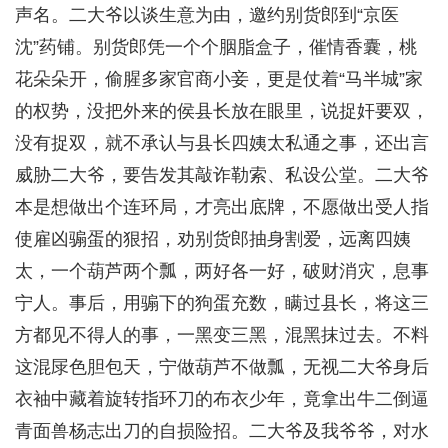
声名。二大爷以谈生意为由，邀约别货郎到“京医
沈”药铺。别货郎凭一个个胭脂盒子，催情香囊，桃
花朵朵开，偷腥多家官商小妾，更是仗着“马半城”家
的权势，没把外来的侯县长放在眼里，说捉奸要双，
没有捉双，就不承认与县长四姨太私通之事，还出言
威胁二大爷，要告发其敲诈勒索、私设公堂。二大爷
本是想做出个连环局，才亮出底牌，不愿做出受人指
使雇凶骟蛋的狠招，劝别货郎抽身割爱，远离四姨
太，一个葫芦两个瓢，两好各一好，破财消灾，息事
宁人。事后，用骟下的狗蛋充数，瞒过县长，将这三
方都见不得人的事，一黑变三黑，混黑抹过去。不料
这混㞗色胆包天，宁做葫芦不做瓢，无视二大爷身后
衣袖中藏着旋转指环刀的布衣少年，竟拿出牛二倒逼
青面兽杨志出刀的自损险招。二大爷及我爷爷，对水