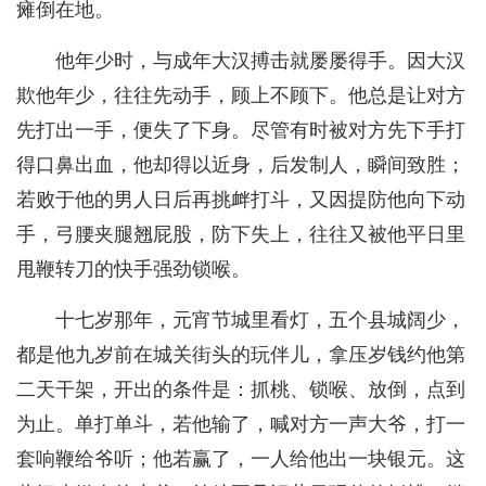
瘫倒在地。
他年少时，与成年大汉搏击就屡屡得手。因大汉
欺他年少，往往先动手，顾上不顾下。他总是让对方
先打出一手，便失了下身。尽管有时被对方先下手打
得口鼻出血，他却得以近身，后发制人，瞬间致胜；
若败于他的男人日后再挑衅打斗，又因提防他向下动
手，弓腰夹腿翘屁股，防下失上，往往又被他平日里
甩鞭转刀的快手强劲锁喉。
十七岁那年，元宵节城里看灯，五个县城阔少，
都是他九岁前在城关街头的玩伴儿，拿压岁钱约他第
二天干架，开出的条件是：抓桃、锁喉、放倒，点到
为止。单打单斗，若他输了，喊对方一声大爷，打一
套响鞭给爷听；他若赢了，一人给他出一块银元。这