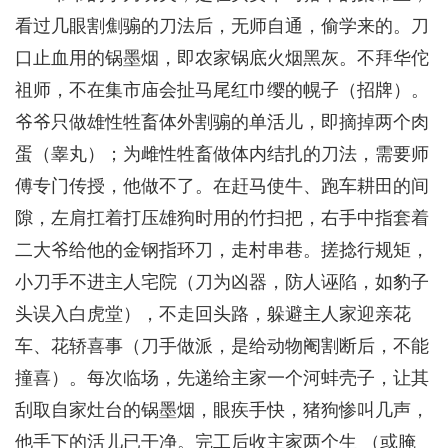
看过几眼割劁骟的刀法后，无师自通，偷学来的。刀
口止血用的锅墨烟，即农家锅底火烟黑灰。不拜华佗
祖师，不在集市庙会扯马尾红巾缨的幌子（招牌）。
爷爷只做雄性牲畜体外割骟的单活儿，即摘掉两个肉
蛋（睾丸）；为雌性牲畜做体内结扎的刀法，需要师
傅专门传授，他做不了。在赶马使牛、跑车耕田的间
隙，左肩扛着打压雄狗时用的竹扫把，右手中指套着
二大爷给他的金钢指环刀，走村串巷。搓捻行规矩，
小刀手不进主人宅院（刀为凶器，防人诬陷，如豹子
头误入白虎堂），不走回头路，躲避主人家迎亲花
车、花轿喜事（刀手做派，是给动物阉割断后，不能
撞喜）。每次临场，先递给主家一个河蚌壳子，让其
刮取自家灶台的锅墨烟，眼疾手快，猪狗惨叫几声，
他手下的活儿已干净。完工后收主家两个生 （或腌