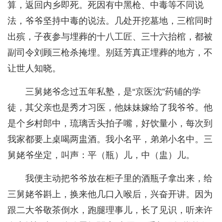
算，返回内乡即死。死因有中黑枪、中毒等不同说
法，爷爷坚持中毒的说法。几处开挖墓地，三棺同时
出殡，子夜参与埋葬的十八工匠、三十六抬棺，都被
副司令刘顾三枪杀掩埋。别廷芳真正埋葬的地方，不
让世人知晓。
三舅姥爷念过五年私塾，是“京医沈”药铺的学
徒，其父亲也是秀才习医，他妹妹嫁给了我爷爷。他
是个乡村郎中，琉璃舌头拍子嘴，好饮量小，每次到
我家都要上桌喝两盅酒。我小名平，弟弟小名中。三
舅姥爷坐定，叫声：平（瓶）儿，中（盅）儿。
我便主动把爷爷放在柜子里的酒瓶子拿出来，给
三舅姥爷斟上，换来他几口入喉后，兴奋开讲。因为
跟二大爷敬茶倒水，跑腿理事儿，长了见识，听来许