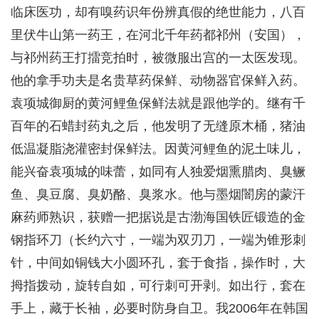
临床医功，却有嗅药识年份辨真假的绝世能力，八百
里伏牛山第一药王，在河北千年药都祁州（安国），
与祁州药王打擂竞拍时，被微服出宫的一太医发现。
他的拿手功夫是名贵草药保鲜、动物器官保鲜入药。
袁项城御厨的黄河鲤鱼保鲜法就是跟他学的。继有千
百年的石蜡封药丸之后，他发明了无缝原木桶，猪油
低温凝脂浇灌密封保鲜法。因黄河鲤鱼的泥土味儿，
能兴奋袁项城的味蕾，如同有人独爱烟熏腊肉、臭鳜
鱼、臭豆腐、臭奶酪、臭浆水。他与墨烟闇房的蒙汗
麻药师熟识，获赠一把据说是古渤海国铁匠锻造的金
钢指环刀（长约六寸，一端为双刃刀，一端为锥形刺
针，中间如铜钱大小圆环孔，套于食指，操作时，大
拇指拨动，旋转自如，可行刺可开剥。如出行，套在
手上，藏于长袖，必要时防身自卫。我2006年在韩国