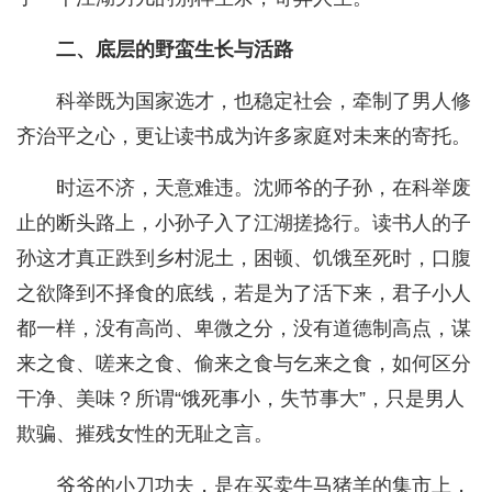
二、底层的野蛮生长与活路
科举既为国家选才，也稳定社会，牵制了男人修
齐治平之心，更让读书成为许多家庭对未来的寄托。
时运不济，天意难违。沈师爷的子孙，在科举废
止的断头路上，小孙子入了江湖搓捻行。读书人的子
孙这才真正跌到乡村泥土，困顿、饥饿至死时，口腹
之欲降到不择食的底线，若是为了活下来，君子小人
都一样，没有高尚、卑微之分，没有道德制高点，谋
来之食、嗟来之食、偷来之食与乞来之食，如何区分
干净、美味？所谓“饿死事小，失节事大”，只是男人
欺骗、摧残女性的无耻之言。
爷爷的小刀功夫，是在买卖牛马猪羊的集市上，