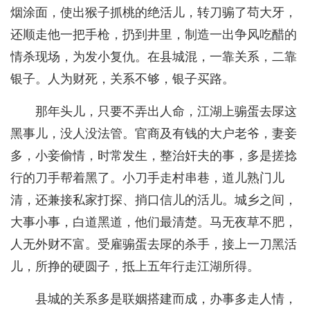
烟涂面，使出猴子抓桃的绝活儿，转刀骟了苟大牙，
还顺走他一把手枪，扔到井里，制造一出争风吃醋的
情杀现场，为发小复仇。在县城混，一靠关系，二靠
银子。人为财死，关系不够，银子买路。
那年头儿，只要不弄出人命，江湖上骟蛋去㞗这
黑事儿，没人没法管。官商及有钱的大户老爷，妻妾
多，小妾偷情，时常发生，整治奸夫的事，多是搓捻
行的刀手帮着黑了。小刀手走村串巷，道儿熟门儿
清，还兼接私家打探、捎口信儿的活儿。城乡之间，
大事小事，白道黑道，他们最清楚。马无夜草不肥，
人无外财不富。受雇骟蛋去㞗的杀手，接上一刀黑活
儿，所挣的硬圆子，抵上五年行走江湖所得。
县城的关系多是联姻搭建而成，办事多走人情，