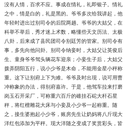
没有人情，百求不应。事成在情礼，礼即银子。情礼
之中，情是白的，礼是黑的。爷爷多次给我讲起，他
年轻时进出过别司令的后院两趟。爷爷的大姑父，在
科举不举后，秀才迷上术数，略懂些天文历法、太极
八卦，后来成了县民团司令别廷芳的管家。别司令有
事，多先向他问卦。别司令纳妾时，大姑父让英俊后
生、童身爷爷驾头辆花车迎亲；小妾生子后，大姑父
拨弄阴阳五行，说小少爷是木命，不能用金星小秤称
重。这下让别府上下为难。爷爷及时出现，说可用曹
冲称象的办法，得别府嘉许。于是，他驾车拉来打磨
岗玉石开采厂，可称重六百斤的碓挂石砣大杆石星
秤，将红檀雕花大床与小妾及小少爷一起称重。随
之，接生婆抱起小少爷，账房先生让奶妈将八斤现大
洋红包添加为平秤。现大洋随之变成了奖赏彩头，皆